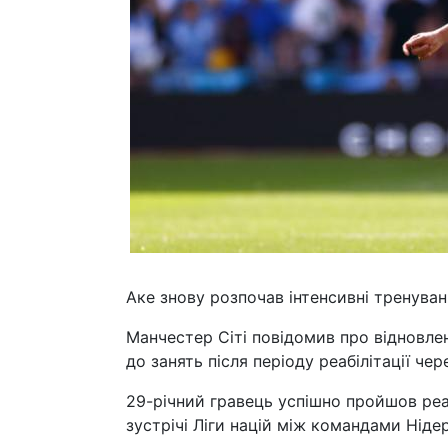
Аке знову розпочав інтенсивні тренуван
Манчестер Сіті повідомив про відновле
до занять після періоду реабілітації чер
29-річний гравець успішно пройшов реабі
зустрічі Ліги націй між командами Нідер