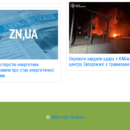
Окупанти завдали удару з КАБів
центру Запоріжжя: є травмовані
істерстві енергетики
омили про стан енергетичної
ми.
©
Вектор Новин