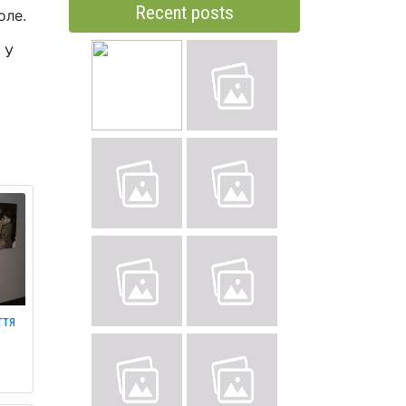
Recent posts
оле.
 У
ття