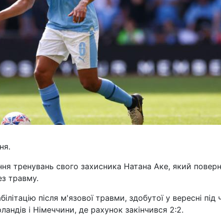
ня.
ння тренувань свого захисника Натана Аке, який повер
ез травму.
літацію після м'язової травми, здобутої у вересні під 
ландів і Німеччини, де рахунок закінчився 2:2.