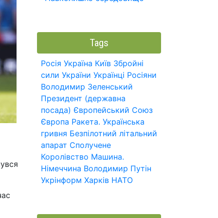
Tags
Росія
Україна
Київ
Збройні
сили України
Українці
Росіяни
Володимир Зеленський
Президент (державна
посада)
Європейський Союз
Європа
Ракета.
Українська
гривня
Безпілотний літальний
апарат
Сполучене
Королівство
Машина.
нувся
Німеччина
Володимир Путін
Укрінформ
Харків
НАТО
час