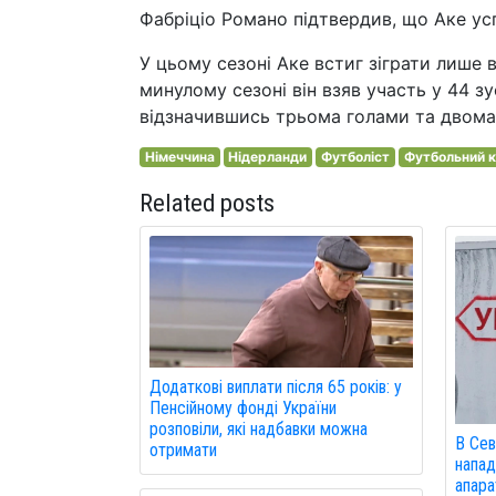
Фабріціо Романо підтвердив, що Аке ус
У цьому сезоні Аке встиг зіграти лише 
минулому сезоні він взяв участь у 44 зу
відзначившись трьома голами та двома
Німеччина
Нідерланди
Футболіст
Футбольний к
Related posts
Додаткові виплати після 65 років: у
Пенсійному фонді України
розповіли, які надбавки можна
В Сев
отримати
напад
апарат