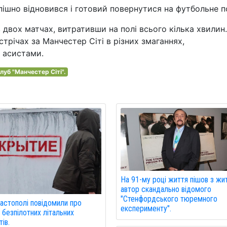
пішно відновився і готовий повернутися на футбольне п
в двох матчах, витративши на полі всього кілька хвилин.
стрічах за Манчестер Сіті в різних змаганнях,
 асистами.
луб "Манчестер Сіті".
На 91-му році життя пішов з жи
автор скандально відомого
"Стенфордського тюремного
астополі повідомили про
експерименту".
 безпілотних літальних
ів.