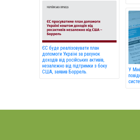
ЄС буде реалізовувати план
допомоги Україні за рахунок
доходів від російських активів,
незалежно від підтримки з боку
У Мін
США, заявив Боррель.
повід
систе