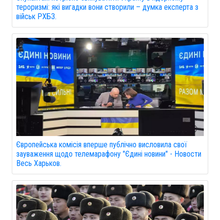
тероризмі: які вигадки вони створили – думка експерта з
військ РХБЗ.
Європейська комісія вперше публічно висловила свої
зауваження щодо телемарафону "Єдині новини" - Новости
Весь Харьков.