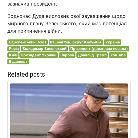
зазначив президент.
Водночас Дуда висловив свої зауваження щодо
мирного плану Зеленського, який має потенціал
для припинення війни.
Європейський Союз
Вашингтон, округ Колумбія
Україна
Росія
Володимир Зеленський
Президент (державна посада)
Київ
Президент України
Європа
Дональд Трамп
YouTube
Будапешт
Related posts