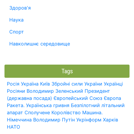
Здоров'я
Наука
Спорт
Навколишнє середовище
Tags
Росія
Україна
Київ
Збройні сили України
Українці
Росіяни
Володимир Зеленський
Президент
(державна посада)
Європейський Союз
Європа
Ракета.
Українська гривня
Безпілотний літальний
апарат
Сполучене Королівство
Машина.
Німеччина
Володимир Путін
Укрінформ
Харків
НАТО