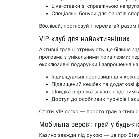
Live-ставки зі справжньою напруг
Спеціальні бонуси для фанатів спор
Вболівай, прогнозуй і перемагай разом і
VIP-клуб для найактивніших
Активні гравці отримують ще більше зад
програма з унікальними привілеями: пе
ексклюзивні подарунки і запрошення на 
Індивідуальні пропозиції для кожно
Підвищений кешбек та додаткові ф
Швидка обробка заявок і підтримка
Доступ до особливих турнірів і акц
Стати VIP легко — просто грай активно
Мобільна версія: грай у будь-я
Казино завжди під рукою — це про Stawk