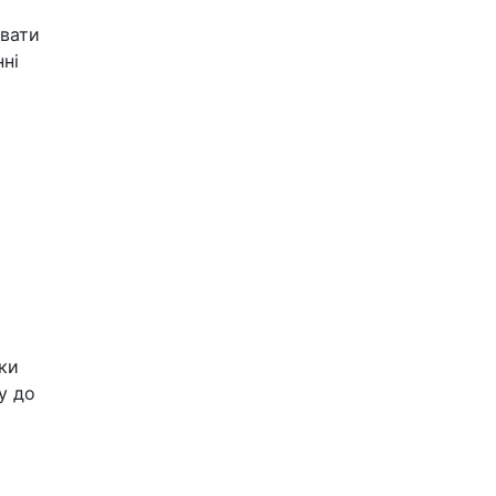
ювати
нні
ки
у до