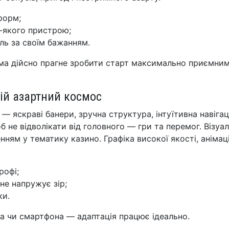
форм;
-якого пристрою;
ль за своїм бажанням.
рма дійсно прагне зробити старт максимально приємним
ій азартний космос
— яскраві банери, зручна структура, інтуїтивна навігац
 не відволікати від головного — гри та перемог. Візуа
нням у тематику казино. Графіка високої якості, анімац
рофі;
не напружує зір;
ки.
та чи смартфона — адаптація працює ідеально.