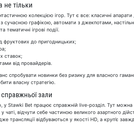
а не тільки
тастичною колекцією ігор. Тут є все: класичні апарати
и з сучасною графікою, автомати з джекпотами, настільн
а тематичні ігрові події.
від фруктових до пригодницьких;
ра;
х ставок;
тами від провайдерів.
шанс спробувати новинки без ризику для власного гаман
бити власну стратегію.
а справжньої зали
, у Stawki Bet працює справжній live-розділ. Тут можна
у чаті, відчути себе частиною великого азартного дійс
дже трансляції відбуваються у якості HD, а круп’є завж