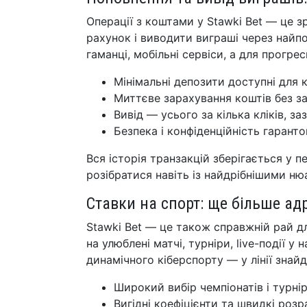
Операції з коштами у Stawki Bet — це з
рахунок і виводити виграші через найпо
гаманці, мобільні сервіси, а для прогр
Мінімальні депозити доступні для 
Миттєве зарахування коштів без з
Вивід — усього за кілька кліків, з
Безпека і конфіденційність гарант
Вся історія транзакцій зберігається у
розібратися навіть із найдрібнішими ню
Ставки на спорт: ще більше ад
Stawki Bet — це також справжній рай д
на улюблені матчі, турніри, live-події 
динамічного кіберспорту — у лінії знай
Широкий вибір чемпіонатів і турнір
Вигідні коефіцієнти та швидкі розр