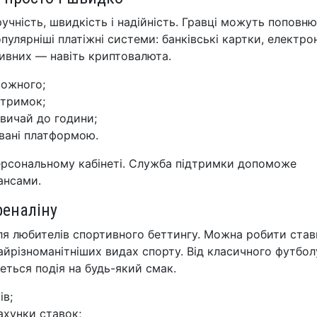
ручність, швидкість і надійність. Гравці можуть поповн
пулярніші платіжні системи: банківські картки, електро
есивних — навіть криптовалюта.
кожного;
атримок;
азвичай до години;
овані платформою.
 персональному кабінеті. Служба підтримки допоможе
ансами.
реналіну
ля любителів спортивного беттингу. Можна робити став
у найрізноманітніших видах спорту. Від класичного футбол
деться подія на будь-який смак.
ів;
ахунки ставок;