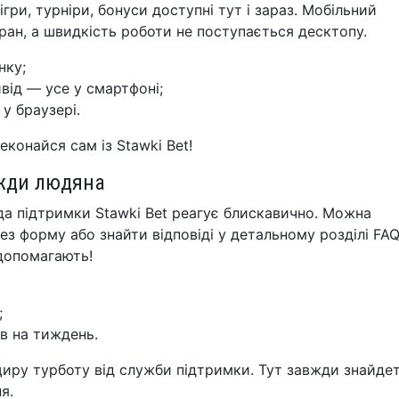
ігри, турніри, бонуси доступні тут і зараз. Мобільний
ран, а швидкість роботи не поступається десктопу.
нку;
ивід — усе у смартфоні;
у браузері.
конайся сам із Stawki Bet!
вжди людяна
нда підтримки Stawki Bet реагує блискавично. Можна
ез форму або знайти відповіді у детальному розділі FAQ
 допомагають!
;
ів на тиждень.
 щиру турботу від служби підтримки. Тут завжди знайде
я.