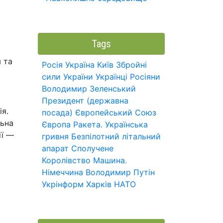
Tags
 та
Росія
Україна
Київ
Збройні
сили України
Українці
Росіяни
Володимир Зеленський
Президент (державна
ія.
посада)
Європейський Союз
льна
Європа
Ракета.
Українська
ії —
гривня
Безпілотний літальний
апарат
Сполучене
Королівство
Машина.
Німеччина
Володимир Путін
Укрінформ
Харків
НАТО