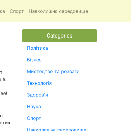
ка
Спорт
Навколишнє середовище
Categories
Політика
Бізнес
Мистецтво та розваги
рт
ів.
Технологія
ве!
Здоров'я
Наука
се
Спорт
остих
Навколишнє середовище