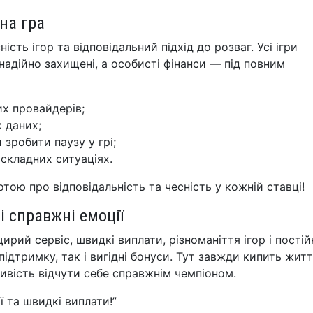
ьна гра
ність ігор та відповідальний підхід до розваг. Усі ігри
 надійно захищені, а особисті фінанси — під повним
них провайдерів;
 даних;
зробити паузу у грі;
складних ситуаціях.
отою про відповідальність та чесність у кожній ставці!
 і справжні емоції
ирий сервіс, швидкі виплати, різноманіття ігор і постій
підтримку, так і вигідні бонуси. Тут завжди кипить жит
ливість відчути себе справжнім чемпіоном.
ї та швидкі виплати!”