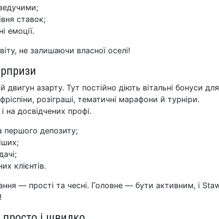
ведучими;
івня ставок;
і емоції.
іту, не залишаючи власної оселі!
юрпризи
й двигун азарту. Тут постійно діють вітальні бонуси для
 фріспіни, розіграші, тематичні марафони й турніри.
і на досвідчених профі.
та першого депозиту;
іших;
ачі;
их клієнтів.
ня — прості та чесні. Головне — бути активним, і Sta
!
 просто і швидко