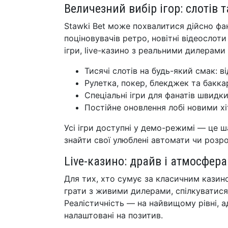
Величезний вибір ігор: слотів т
Stawki Bet може похвалитися дійсно фан
поціновувачів ретро, новітні відеослот
ігри, live-казино з реальними дилерами т
Тисячі слотів на будь-який смак: 
Рулетка, покер, блекджек та бакка
Спеціальні ігри для фанатів швидки
Постійне оновлення лобі новими хі
Усі ігри доступні у демо-режимі — це 
знайти свої улюблені автомати чи розро
Live-казино: драйв і атмосфер
Для тих, хто сумує за класичним казино
грати з живими дилерами, спілкуватися 
Реалістичність — на найвищому рівні, а
налаштовані на позитив.