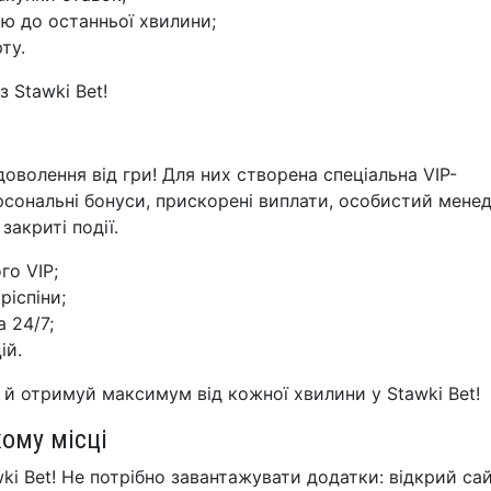
ою до останньої хвилини;
ту.
з Stawki Bet!
оволення від гри! Для них створена спеціальна VIP-
рсональні бонуси, прискорені виплати, особистий мене
закриті події.
го VIP;
ріспіни;
 24/7;
ій.
 й отримуй максимум від кожної хвилини у Stawki Bet!
кому місці
i Bet! Не потрібно завантажувати додатки: відкрий сай