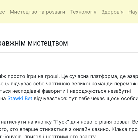
ес
Мистецтво та розваги
Технологія
Здоров'я
Нау
справжнім мистецтвом
ніж просто ігри на гроші. Це сучасна платформа, де аза
вець відчуває себе частиною великої команди переможц
яються несподівані фаворити і народжуються незабутні
 на
Stawki Bet
відчувається: тут тебе чекає щось особли
 натиснути на кнопку “Пуск” для нового рівня розваг. В
ого, хто вперше стикається з онлайн казино. Кілька пр
іт бонусів, пригод і нестримного азарту.