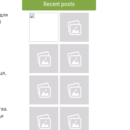
Recent posts
 для
і
ця,
тва.
ди