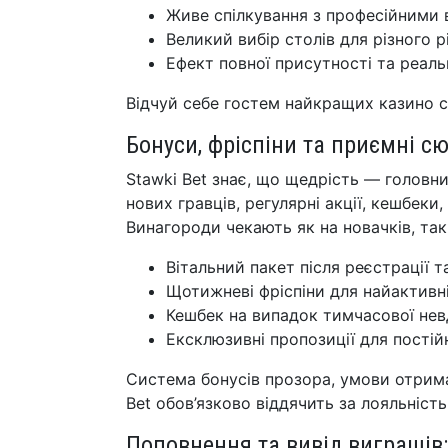
Живе спілкування з професійними 
Великий вибір столів для різного р
Ефект повної присутності та реальн
Відчуй себе гостем найкращих казино св
Бонуси, фріспіни та приємні с
Stawki Bet знає, що щедрість — головни
нових гравців, регулярні акції, кешбеки,
Винагороди чекають як на новачків, так 
Вітальний пакет після реєстрації 
Щотижневі фріспіни для найактивн
Кешбек на випадок тимчасової невд
Ексклюзивні пропозиції для постійн
Система бонусів прозора, умови отриман
Bet обов’язково віддячить за лояльність
Поповнення та вивід виграшів: