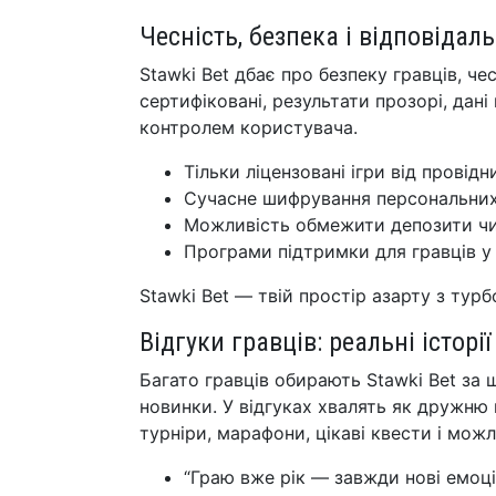
Чесність, безпека і відповідал
Stawki Bet дбає про безпеку гравців, чес
сертифіковані, результати прозорі, дані
контролем користувача.
Тільки ліцензовані ігри від провід
Сучасне шифрування персональних
Можливість обмежити депозити чи 
Програми підтримки для гравців у 
Stawki Bet — твій простір азарту з турб
Відгуки гравців: реальні історії
Багато гравців обирають Stawki Bet за щ
новинки. У відгуках хвалять як дружню 
турніри, марафони, цікаві квести і мож
“Граю вже рік — завжди нові емоці