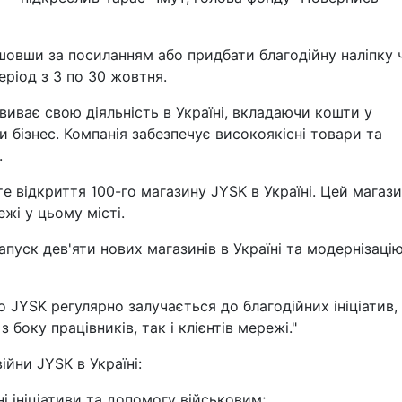
шовши за посиланням або придбати благодійну наліпку 
еріод з 3 по 30 жовтня.
иває свою діяльність в Україні, вкладаючи кошти у
и бізнес. Компанія забезпечує високоякісні товари та
.
е відкриття 100-го магазину JYSK в Україні. Цей магаз
і у цьому місті.
пуск дев'яти нових магазинів в Україні та модернізацію
що JYSK регулярно залучається до благодійних ініціатив,
 боку працівників, так і клієнтів мережі."
йни JYSK в Україні:
ні ініціативи та допомогу військовим;