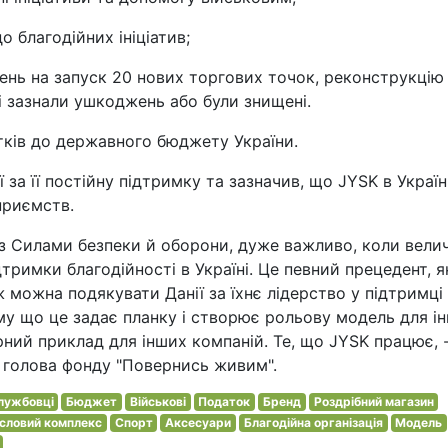
о благодійних ініціатив;
ень на запуск 20 нових торгових точок, реконструкцію 
кі зазнали ушкоджень або були знищені.
тків до державного бюджету України.
за її постійну підтримку та зазначив, що JYSK в Україн
приємств.
є з Силами безпеки й оборони, дуже важливо, коли велич
тримки благодійності в Україні. Це певний прецедент, я
ж можна подякувати Данії за їхнє лідерство у підтримці
у що це задає планку і створює рольову модель для і
арний приклад для інших компаній. Те, що JYSK працює, 
в голова фонду "Повернись живим".
лужбовці
Бюджет
Військові
Податок
Бренд
Роздрібний магазин
словий комплекс
Спорт
Аксесуари
Благодійна організація
Модель