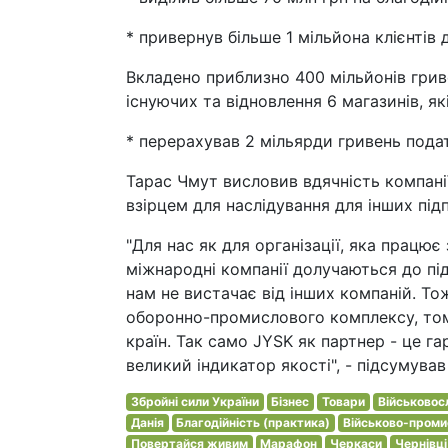
* привернув більше 1 мільйона клієнтів д
Вкладено приблизно 400 мільйонів грив
існуючих та відновлення 6 магазинів, я
* перерахував 2 мільярди гривень пода
Тарас Чмут висловив вдячність компанії 
взірцем для наслідування для інших під
"Для нас як для організації, яка працю
міжнародні компанії долучаються до під
нам не вистачає від інших компаній. То
оборонно-промислового комплексу, том
країн. Так само JYSK як партнер - це г
великий індикатор якості", - підсумува
Збройні сили України
Бізнес
Товари
Військовос
Данія
Благодійність (практика)
Військово-проми
Повертайся живим
Марафон
Черкаси
Чернівці