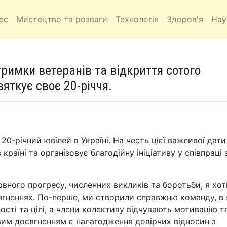
ес
Мистецтво та розваги
Технологія
Здоров'я
Нау
тримки ветеранів та відкриття сотого
вяткує своє 20-річчя.
20-річний ювілей в Україні. На честь цієї важливої дати
країні та організовує благодійну ініціативу у співпраці 
ного прогресу, численних викликів та боротьби, я хот
ягненнях. По-перше, ми створили справжню команду, в 
ості та цілі, а члени колективу відчувають мотивацію т
им досягненням є налагодження довірчих відносин з