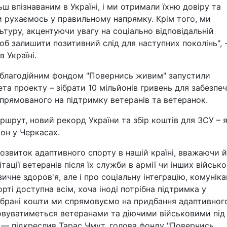
ш впізнаваним в Україні, і ми отримали їхню довіру та
ми рухаємось у правильному напрямку. Крім того, ми
туру, акцентуючи увагу на соціально відповідальній
щоб залишити позитивний слід для наступних поколінь", 
 Україні.
з благодійним фондом "Повернись живим" запустили
ета проекту – зібрати 10 мільйонів гривень для забезпе
прямованого на підтримку ветеранів та ветеранок.
рут, новий рекорд України та збір коштів для ЗСУ – 
он у Черкасах.
озвиток адаптивного спорту в нашій країні, вважаючи 
ації ветеранів після їх служби в армії чи інших військ
ичне здоров'я, але і про соціальну інтеграцію, комунік
рті доступна всім, хоча іноді потрібна підтримка у
Зібрані кошти ми спрямовуємо на придбання адаптивног
овуватиметься ветеранами та діючими військовими під
и", — підкреслив Тарас Чмут, голова фонду "Повернись