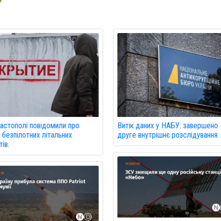
астополі повідомили про
Витік даних у НАБУ: завершено
 безпілотних літальних
друге внутрішнє розслідування.
ів.