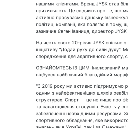
нашими клієнтами. Бренд JYSK став біль
прихильність. Це свідчить про те, що 
активно просуваємо данську бізнес-куль
політиці компанії, яка полягає в тому, 
зазначив Євген Іваниця, директор JYSK в
На честь свого 20-річчя JYSK спільно 
ініціативу "Додай руху до сили духу". М
спорядження для адаптивного спорту, с
ОЗНАЙОМТЕСЬ ІЗ ЦИМ: Інклюзивний марш
відбувся найбільший благодійний мараф
"З 2019 року ми активно підтримуємо р
одним з найефективніших шляхів реабіліт
структурах. Спорт — це не лише про фіз
та налагодження стосунків. Участь у спо
забезпеченні необхідними ресурсами. 
спортивного обладнання, яке використ
змагань як в Україні, так і за її межам