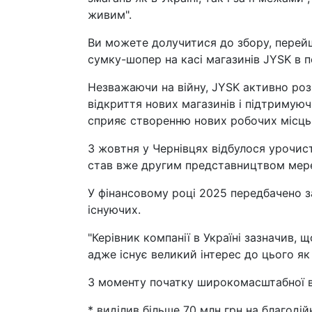
живим".
Ви можете долучитися до збору, перей
сумку-шопер на касі магазинів JYSK в п
Незважаючи на війну, JYSK активно розв
відкриття нових магазинів і підтримуюч
сприяє створенню нових робочих місць
3 жовтня у Чернівцях відбулося урочист
став вже другим представництвом мереж
У фінансовому році 2025 передбачено за
існуючих.
"Керівник компанії в Україні зазначив, 
адже існує великий інтерес до цього як з
З моменту початку широкомасштабної ві
* виділив більше 70 млн грн на благодій