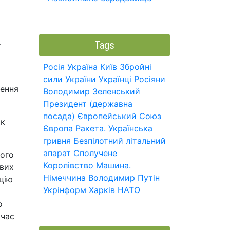
-
Tags
Росія
Україна
Київ
Збройні
сили України
Українці
Росіяни
чення
Володимир Зеленський
Президент (державна
посада)
Європейський Союз
як
Європа
Ракета.
Українська
гривня
Безпілотний літальний
апарат
Сполучене
його
Королівство
Машина.
ових
Німеччина
Володимир Путін
ацію
Укрінформ
Харків
НАТО
о
 час