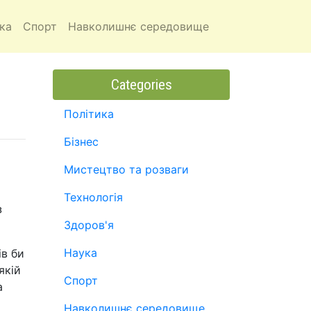
ка
Спорт
Навколишнє середовище
Categories
Політика
Бізнес
Мистецтво та розваги
Технологія
з
Здоров'я
Наука
ів би
якій
Спорт
а
Навколишнє середовище