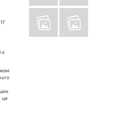
17
і є
езні
кого
нших
- це