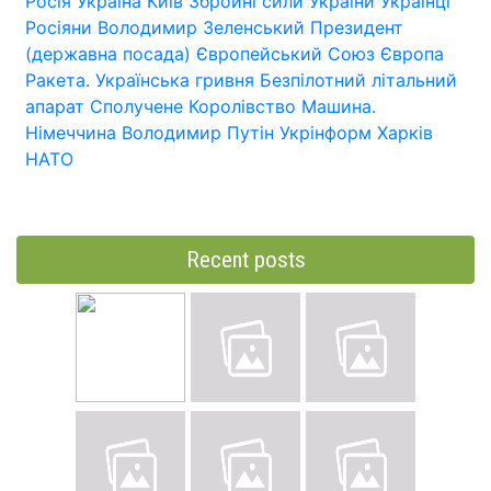
Росія
Україна
Київ
Збройні сили України
Українці
Росіяни
Володимир Зеленський
Президент
(державна посада)
Європейський Союз
Європа
Ракета.
Українська гривня
Безпілотний літальний
апарат
Сполучене Королівство
Машина.
Німеччина
Володимир Путін
Укрінформ
Харків
НАТО
Recent posts