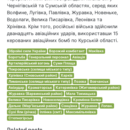
Чернігівській та Сумській областях, серед яких
Волфине, Лугівка, Павлівка, Журавка, Новеньке,
Водолаги, Велика Писарівка, Леонівка та
Хрінівка. Крім того, російські війська здійснили
дванадцять авіаційних ударів, використавши 15
керованих авіаційних бомб по Курській області.
Збройні сили України
Ворожий комбатант
Макіївка
Боротьба
Генеральний персонал
Авіація
Артилерійський вогонь
Суми Площа
Покровське (селище міського типу)
Хрінівка (Сновський район)
Харків
Лиманське (селище міського типу)
Лозова
Вовчанськ
Авіаудар
Краматорськ
Катеринівка (Житомирський район)
Журавка (Варвинський район)
Мала Токмацька
Велика Писарівка
Новоселидівка
Кремінна Балка
Дальнє (Мар'їнський район)
Сонцівка
Журавки
Лопан.
Сухі Яли (річка)
Іллінка (смт)
Максимільянівка
Степногірськ