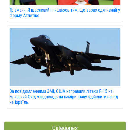
Грізманн: Я щасливий і пишаюсь тим, що зараз одягнений у
форму Атлетіко.
За повідомленнями ЗМІ, США направили літаки F-15 на
Близький Схід у відповідь на наміри Ірану здійснити напад
на Ізраїль.
Categories