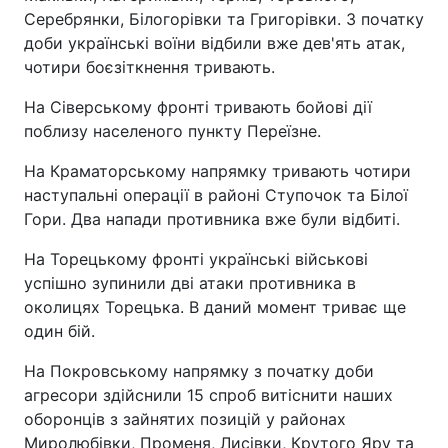
Серебрянки, Білогорівки та Григорівки. З початку
доби українські воїни відбили вже дев'ять атак,
чотири боєзіткнення тривають.
На Сіверському фронті тривають бойові дії
поблизу населеного пункту Переїзне.
На Краматорському напрямку тривають чотири
наступальні операції в районі Ступочок та Білої
Гори. Два напади противника вже були відбиті.
На Торецькому фронті українські військові
успішно зупинили дві атаки противника в
околицях Торецька. В даний момент триває ще
один бій.
На Покровському напрямку з початку доби
агресори здійснили 15 спроб витіснити наших
оборонців з зайнятих позицій у районах
Миролюбівки, Променя, Лисівки, Крутого Яру та