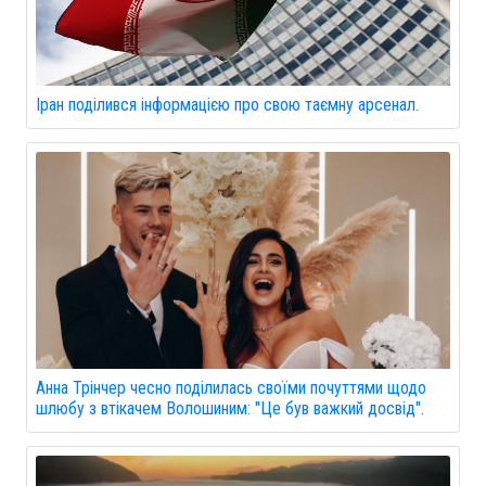
Іран поділився інформацією про свою таємну арсенал.
Анна Трінчер чесно поділилась своїми почуттями щодо
шлюбу з втікачем Волошиним: "Це був важкий досвід".