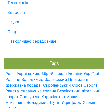
Технологія
Здоров'я
Наука
Спорт
Навколишнє середовище
Tags
Росія
Україна
Київ
Збройні сили України
Українці
Росіяни
Володимир Зеленський
Президент
(державна посада)
Європейський Союз
Європа
Ракета.
Українська гривня
Безпілотний літальний
апарат
Сполучене Королівство
Машина.
Німеччина
Володимир Путін
Укрінформ
Харків