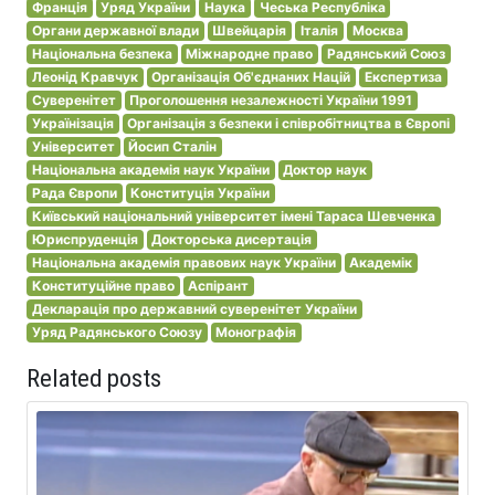
Франція
Уряд України
Наука
Чеська Республіка
Органи державної влади
Швейцарія
Італія
Москва
Національна безпека
Міжнародне право
Радянський Союз
Леонід Кравчук
Організація Об'єднаних Націй
Експертиза
Суверенітет
Проголошення незалежності України 1991
Українізація
Організація з безпеки і співробітництва в Європі
Університет
Йосип Сталін
Національна академія наук України
Доктор наук
Рада Європи
Конституція України
Київський національний університет імені Тараса Шевченка
Юриспруденція
Докторська дисертація
Національна академія правових наук України
Академік
Конституційне право
Аспірант
Декларація про державний суверенітет України
Уряд Радянського Союзу
Монографія
Related posts