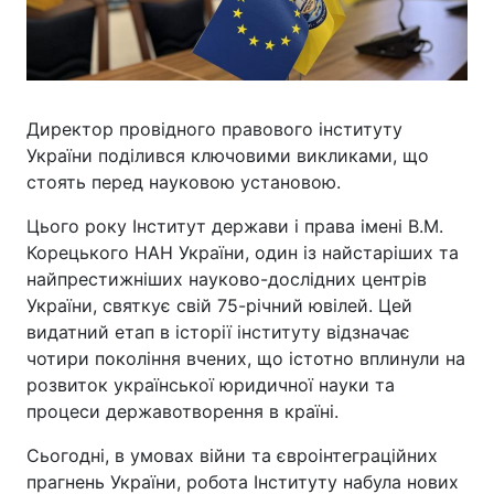
Директор провідного правового інституту
України поділився ключовими викликами, що
стоять перед науковою установою.
Цього року Інститут держави і права імені В.М.
Корецького НАН України, один із найстаріших та
найпрестижніших науково-дослідних центрів
України, святкує свій 75-річний ювілей. Цей
видатний етап в історії інституту відзначає
чотири покоління вчених, що істотно вплинули на
розвиток української юридичної науки та
процеси державотворення в країні.
Сьогодні, в умовах війни та євроінтеграційних
прагнень України, робота Інституту набула нових