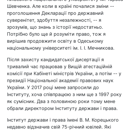
Шевченка. Але коли в країні почалися зміни --
проголошення Декларації про державний
суверенітет, здобуття незалежності, -- я
зрозумів, що знань з історії недостатньо.
Потрібно було ще й розуміти право, тож я
вирішив продовжити освіту в Одеському
національному університеті ім. І. І. Мечникова.
Після захисту кандидатської дисертації я
тривалий час працював у Вищій атестаційній
комісії при Кабінеті міністрів України, а потім -- у
президії Національної академії правових наук
України. У 2017 році мене запросили до
Інституту, хоча співпрацюю з ним ще з 1997 року
як сумісник. Два з половиною роки тому мене
обрали директором Інституту держави і права.
Інститут держави і права імені В. М. Корецького
недавно відзначив свій 75-річний ювілей. Які