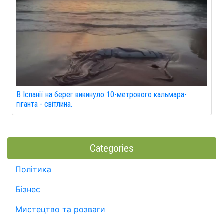
В Іспанії на берег викинуло 10-метрового кальмара-
гіганта - світлина.
Categories
Політика
Бізнес
Мистецтво та розваги