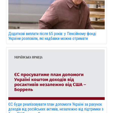
Додаткові виплати після 65 років: у Пенсійному фонді
України розповіли, які надбавки можна отримати
ЄС буде реалізовувати план допомоги Україні за рахунок
доходів від російських активів, незалежно від підтримки з