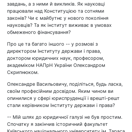
завдань, а з ними й викликів. Як науковці
працювали над Конституцією та сотнями
законів? Чи є майбутнє у нового покоління
науковців? Та як інститут виживає в умовах
обмеженого фінансування?
Про це та багато іншого -- у розмові з
директором Інституту держави і права,
доктором юридичних наук, професором,
академіком НАПрН України Олександром
Скрипнюком.
Олександре Васильовичу, поділіться, будь ласка,
своїм професійним досвідом. Яким чином ви
опинилися у сфері юриспруденції і врешті-решт
стали керівником Інституту держави і права?
-- Мій шлях до юридичної галузі не був простим.
Спочатку я закінчив історичний факультет
Київського національного університету ім. Тараса