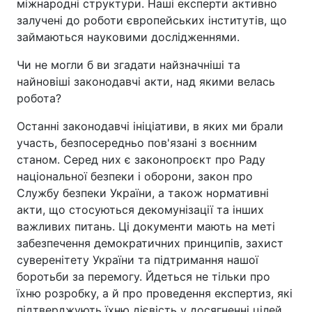
міжнародні структури. Наші експерти активно
залучені до роботи європейських інститутів, що
займаються науковими дослідженнями.
Чи не могли б ви згадати найзначніші та
найновіші законодавчі акти, над якими велась
робота?
Останні законодавчі ініціативи, в яких ми брали
участь, безпосередньо пов'язані з воєнним
станом. Серед них є законопроєкт про Раду
національної безпеки і оборони, закон про
Службу безпеки України, а також нормативні
акти, що стосуються декомунізації та інших
важливих питань. Ці документи мають на меті
забезпечення демократичних принципів, захист
суверенітету України та підтримання нашої
боротьби за перемогу. Йдеться не тільки про
їхню розробку, а й про проведення експертиз, які
підтверджують їхню дієвість у досягненні цілей