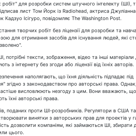
 робіт" для розробки систем штучного інтелекту (ШІ), 
підписав лист Том Йорк із Radiohead, актриса Джуліанн
к Кадзуо Ісігуро, повідомляє The Washington Post.
ання творчих робіт без ліцензії для розробки та навч
зою для отримання засобів для існування людей, які ст
зволено".
, потрібні тексти, зображення, відео та інші матеріали
ь з інтернету без згоди або ліцензії від їхніх авторів.
печення наполягають, що їхня діяльність підпадає під
я" згідно з законодавством про авторські права. Однак
частіше висловлюють незгоду з цим. Вони вважають, щ
ь їхні авторські права.
ів, поданих проти ШІ-розробників. Регулятори в США та
створювати винятки з авторських прав для проектів у г
сть дозволити компаніям, які займаються ШІ, збирати д
или цього.