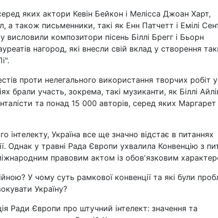
серед яких актори Кевін Бейкон і Мелісса Джоан Харт,
, а також письменники, такі як Енн Патчетт і Емілі Сен
у висловили композитори пісень Біллі Брегг і Бьорн
ауреатів нагород, які внесли свій вклад у створення та
і".
естів проти нелегального використання творчих робіт у
ях брали участь, зокрема, такі музиканти, як Біллі Айлі
енталісти та понад 15 000 авторів, серед яких Маргарет
о інтелекту, Україна все ще значно відстає в питаннях
ії. Однак у травні Рада Європи ухвалила Конвенцію з пи
 міжнародним правовим актом із обов'язковим характер
ійною? У чому суть рамкової конвенції та які були про
вокувати Україну?
ція Ради Європи про штучний інтелект: значення та