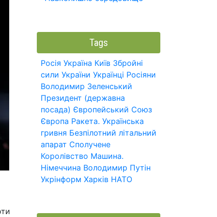
Tags
Росія
Україна
Київ
Збройні
сили України
Українці
Росіяни
Володимир Зеленський
Президент (державна
посада)
Європейський Союз
Європа
Ракета.
Українська
гривня
Безпілотний літальний
апарат
Сполучене
Королівство
Машина.
Німеччина
Володимир Путін
Укрінформ
Харків
НАТО
оти