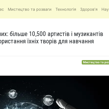
ес
Мистецтво та розваги
Технологія
Здоров'я
Нау
их: більше 10,500 артистів і музикантів
ристання їхніх творів для навчання
Мистецтво та ро