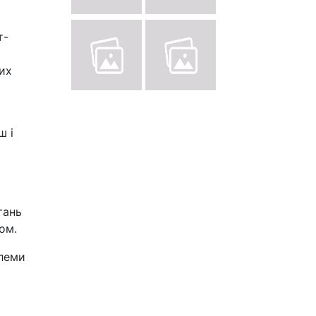
т-
ких
ш і
тань
ом.
блеми