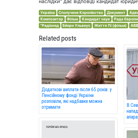
наслідки" дає відповіді кандидат юриди
Україна
Сполучене Королівство
Документ
Адво
Композитор
Фільм
Кандидат наук
Рада Європи
"Радіохед
Бйорн Ульвеус
Життя Пі (фільм)
AB
Related posts
Додаткові виплати після 65 років: у
Пенсійному фонді України
розповіли, які надбавки можна
В Сев
отримати
напад
апарат