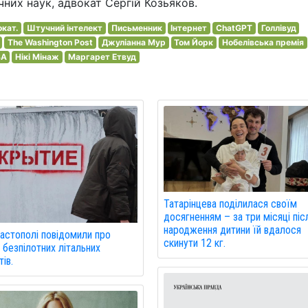
чних наук, адвокат Сергій Козьяков.
кат.
Штучний інтелект
Письменник
Інтернет
ChatGPT
Голлівуд
The Washington Post
Джуліанна Мур
Том Йорк
Нобелівська премія
BA
Нікі Мінаж
Маргарет Етвуд
Татарінцева поділилася своїм
досягненням – за три місяці піс
народження дитини їй вдалося
астополі повідомили про
скинути 12 кг.
 безпілотних літальних
ів.