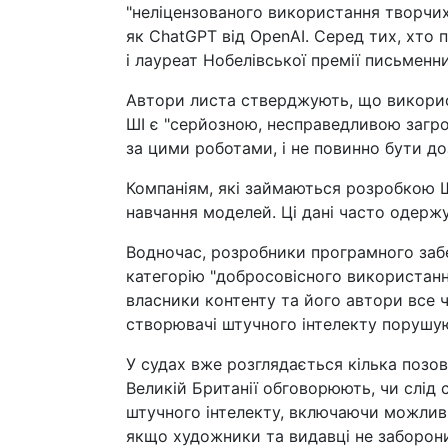
"неліцензованого використання творчих
як ChatGPT від OpenAI. Серед тих, хто 
і лауреат Нобелівської премії письменни
Автори листа стверджують, що використ
ШІ є "серйозною, несправедливою загро
за цими роботами, і не повинно бути до
Компаніям, які займаються розробкою ШІ
навчання моделей. Ці дані часто одержуют
Водночас, розробники програмного забез
категорію "добросовісного використанн
власники контенту та його автори все 
створювачі штучного інтелекту порушуют
У судах вже розглядається кілька позов
Великій Британії обговорюють, чи слід 
штучного інтелекту, включаючи можливі
якщо художники та видавці не заборон