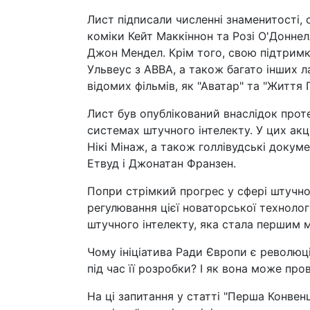
Лист підписали численні знаменитості, 
коміки Кейт Маккіннон та Розі О'Доннелл
Джон Мендел. Крім того, свою підтримк
Ульвеус з ABBA, а також багато інших л
відомих фільмів, як "Аватар" та "Життя П
Лист був опублікований внаслідок прот
системах штучного інтелекту. У цих акці
Нікі Мінаж, а також голлівудські докум
Етвуд і Джонатан Франзен.
Попри стрімкий прогрес у сфері штучног
регулювання цієї новаторської технолог
штучного інтелекту, яка стала першим
Чому ініціатива Ради Європи є революц
під час її розробки? І як вона може про
На ці запитання у статті "Перша Конвен