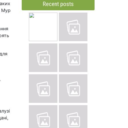
таких
Recent posts
а Мур
ання
оять
 для
,
о
алузі
ані,