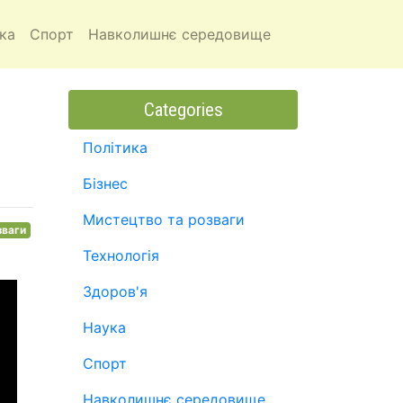
ка
Спорт
Навколишнє середовище
Categories
Політика
Бізнес
Мистецтво та розваги
зваги
Технологія
Здоров'я
Наука
Спорт
Навколишнє середовище