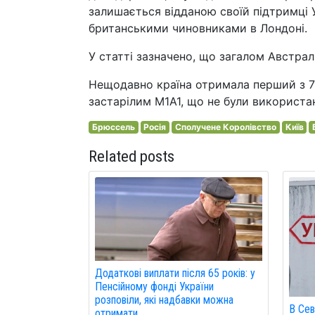
залишається відданою своїй підтримці Ук
британськими чиновниками в Лондоні.
У статті зазначено, що загалом Австралі
Нещодавно країна отримала перший з 72
застарілим M1A1, що не були використа
Брюссель
Росія
Сполучене Королівство
Київ
Related posts
Додаткові виплати після 65 років: у
Пенсійному фонді України
розповіли, які надбавки можна
В Сев
отримати