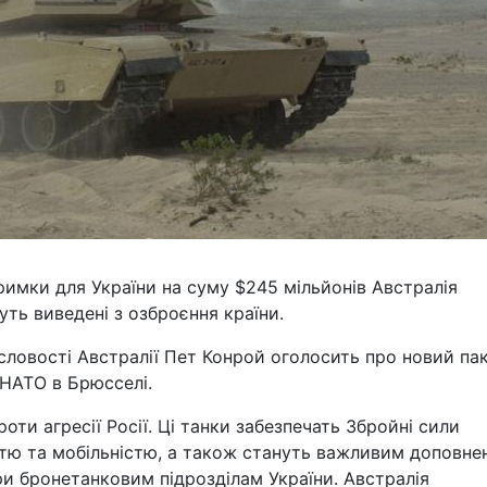
римки для України на суму $245 мільйонів Австралія
уть виведені з озброєння країни.
словості Австралії Пет Конрой оголосить про новий па
 НАТО в Брюсселі.
роти агресії Росії. Ці танки забезпечать Збройні сили
тю та мобільністю, а також стануть важливим доповне
ри бронетанковим підрозділам України. Австралія