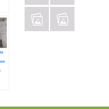
им
ння
е