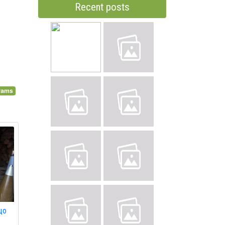
Recent posts
rams
що