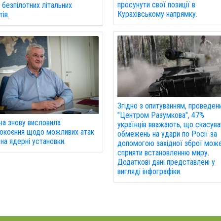
просунути свої позиції в
 безпілотних літальних
Курахівському напрямку.
ів.
Згідно з опитуванням, проведен
"Центром Разумкова", 47%
на знову висловила
українців вважають, що скасува
окоєння щодо можливих атак
обмежень на удари по Росії за
 на ядерні установки.
допомогою західної зброї мож
сприяти встановленню миру.
Додаткові дані представлені у
вигляді інфографіки.