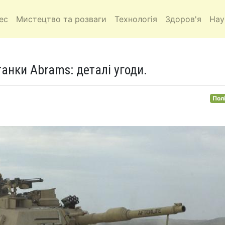
ес
Мистецтво та розваги
Технологія
Здоров'я
Нау
танки Abrams: деталі угоди.
Пол