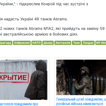
раїни," - підкреслив Конрой під час зустрічі з
я надасть Україні 49 танків Abrams.
 нових танків Abrams M1A2, які прийдуть на заміну 59
ні австралійською армією в бойових діях.
Бригада
Озброєння
НАТО
Долар
Австралія
Танк
Лондон
M1 Ab
Генеральний штаб повідомляє, 
російські війська намагаються
астополі повідомили про