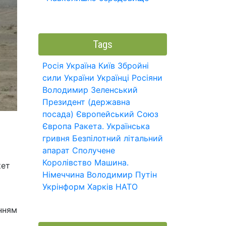
Tags
Росія
Україна
Київ
Збройні
сили України
Українці
Росіяни
Володимир Зеленський
Президент (державна
посада)
Європейський Союз
Європа
Ракета.
Українська
гривня
Безпілотний літальний
апарат
Сполучене
Королівство
Машина.
кет
Німеччина
Володимир Путін
Укрінформ
Харків
НАТО
нням