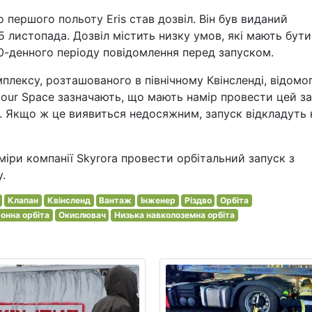
першого польоту Eris став дозвіл. Він був виданий
 листопада. Дозвіл містить низку умов, які мають бути
30-денного періоду повідомлення перед запуском.
мплексу, розташованого в північному Квінсленді, відомо
lmour Space зазначають, що мають намір провести цей з
т. Якщо ж це виявиться недосяжним, запуск відкладуть 
іри компанії Skyrora провести орбітальний запуск з
.
Клапан
Квінсленд
Вантаж
Інженер
Різдво
Орбіта
онна орбіта
Окислювач
Низька навколоземна орбіта