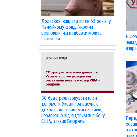
Додаткові виплати після 65 років: у
Пенсійному фонді України
розповіли, які надбавки можна
В Сев
отримати
напад
апарат
ЄС буде реалізовувати план
допомоги Україні за рахунок
доходів від російських активів,
незалежно від підтримки з боку
Пере
США, заявив Боррель.
розши
підтр
прико