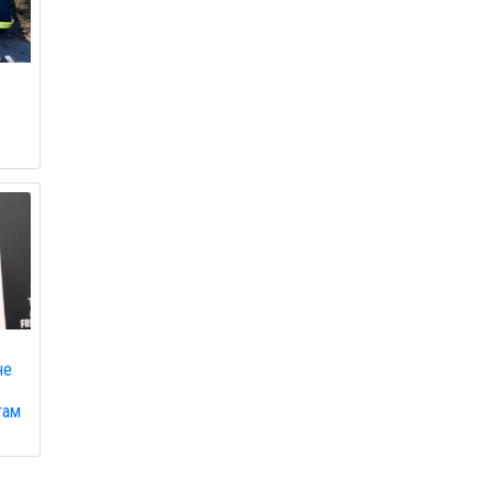
не
там