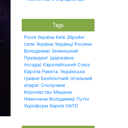
Tags
Росія
Україна
Київ
Збройні
сили України
Українці
Росіяни
Володимир Зеленський
Президент (державна
посада)
Європейський Союз
Європа
Ракета.
Українська
гривня
Безпілотний літальний
апарат
Сполучене
Королівство
Машина.
Німеччина
Володимир Путін
Укрінформ
Харків
НАТО