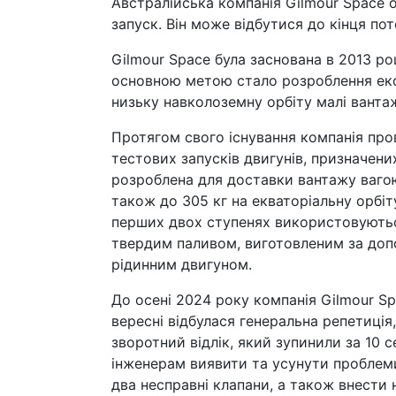
Австралійська компанія Gilmour Space 
запуск. Він може відбутися до кінця пот
Gilmour Space була заснована в 2013 році
основною метою стало розроблення еко
низьку навколоземну орбіту малі вантаж
Протягом свого існування компанія про
тестових запусків двигунів, призначених 
розроблена для доставки вантажу вагою 
також до 305 кг на екваторіальну орбіту
перших двох ступенях використовуються
твердим паливом, виготовленим за доп
рідинним двигуном.
До осені 2024 року компанія Gilmour Sp
вересні відбулася генеральна репетиція,
зворотний відлік, який зупинили за 10 
інженерам виявити та усунути проблеми
два несправні клапани, а також внести 