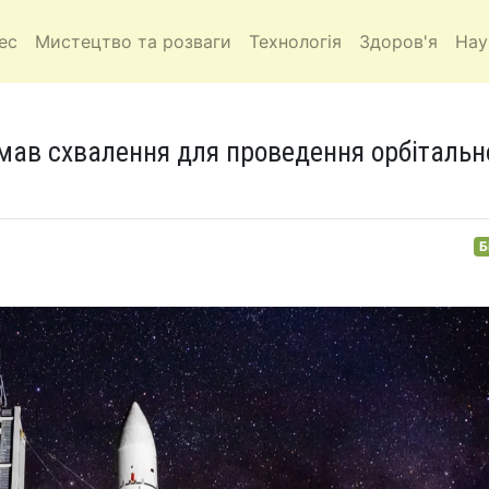
ес
Мистецтво та розваги
Технологія
Здоров'я
Нау
мав схвалення для проведення орбітальн
Б