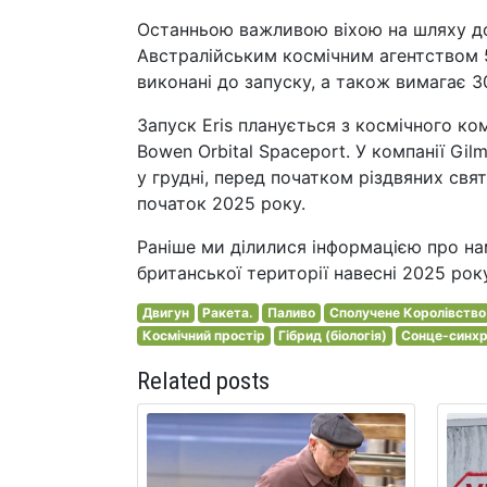
Останньою важливою віхою на шляху до 
Австралійським космічним агентством 5
виконані до запуску, а також вимагає 
Запуск Eris планується з космічного ко
Bowen Orbital Spaceport. У компанії Gi
у грудні, перед початком різдвяних свя
початок 2025 року.
Раніше ми ділилися інформацією про нам
британської території навесні 2025 року
Двигун
Ракета.
Паливо
Сполучене Королівство
Космічний простір
Гібрид (біологія)
Сонце-синхр
Related posts