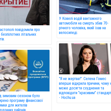
У Ковелі водій вантажного
автомобіля на смерть збив 70-
річного чоловіка, який їхав на
астополі повідомили про
велосипеді.
 безпілотних літальних
ів.
"Я не жертва!": Селена Гомес
вперше відкрила причини, чому 
може досягти схуднення та
відповідати "красивим" стандар
д зимовим сезоном було
- Hochu.ua
рено програму фінансової
имки для жителів
рдонних районів.