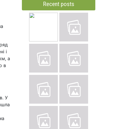
Recent posts
на
 ряд
і і
км, а
о в
в. У
ойшла
ма