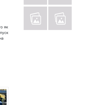
го як
апуск
на