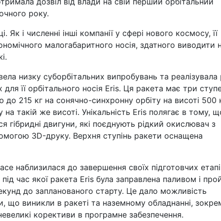
отримала дозвіл від влади на свій перший орбітальний
очного року.
. Як і численні інші компанії у сфері нового космосу, її
номічного малогабаритного носія, здатного виводити 
і.
вела низку суборбітальних випробувань та реалізувала
для її орбітального носія Eris. Ця ракета має три ступен
до 215 кг на сонячно-синхронну орбіту на висоті 500 
 на такій же висоті. Унікальність Eris полягає в тому, щ
 гібридні двигуни, які поєднують рідкий окислювач з
омогою 3D-друку. Верхня ступінь ракети оснащена
ace наблизилася до завершення своїх підготовчих етапі
 під час якої ракета Eris була заправлена паливом і пр
секунд до запланованого старту. Це дало можливість
, що виникли в ракеті та наземному обладнанні, зокре
невеликі корективи в програмне забезпечення.