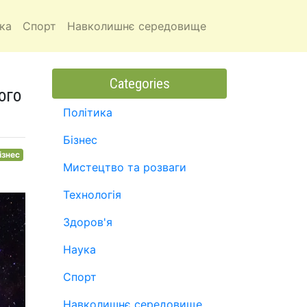
ка
Спорт
Навколишнє середовище
Categories
ого
Політика
Бізнес
ізнес
Мистецтво та розваги
Технологія
Здоров'я
Наука
Спорт
Навколишнє середовище