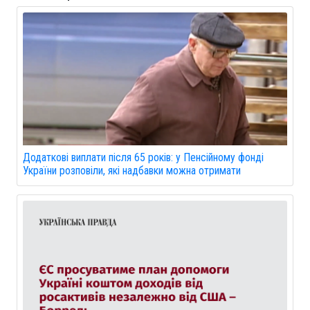
Додаткові виплати після 65 років: у Пенсійному фонді
України розповіли, які надбавки можна отримати