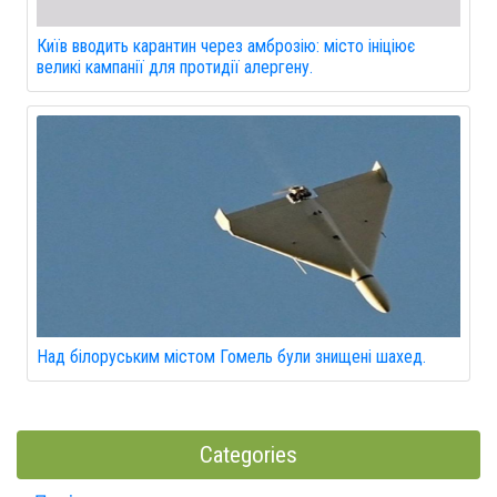
Київ вводить карантин через амброзію: місто ініціює
великі кампанії для протидії алергену.
Над білоруським містом Гомель були знищені шахед.
Categories