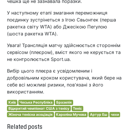
чешка ще не зазнавала поразки.
У наступному етапі змагання переможниця
поєдинку зустрінеться з Ігою Свьонтек (перша
ракетка світу WTA) або Джесікою Пегулою
(шоста ракетка WTA).
Увага! Трансляція матчу здійснюється стороннім
сервісом (плеєром), вміст якого не керується та
не контролюється Sport.ua.
Вибір цього плеєра є усвідомленим і
добровільним кроком користувача, який бере на
себе всі можливі ризики, пов'язані з його
використанням.
Київ
Чеська Республіка
Бразилія
Відкритий чемпіонат США з тенісу
Теніс
Жіноча тенісна асоціація
Кароліна Мучова
Артур Еш
чехи
Related posts