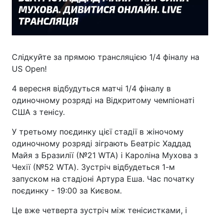
Слідкуйте за прямою трансляцією 1/4 фіналу на
US Open!
4 вересня відбудуться матчі 1/4 фіналу в
одиночному розряді на Відкритому чемпіонаті
США з тенісу.
У третьому поєдинку цієї стадії в жіночому
одиночному розряді зіграють Беатріс Хаддад
Майя з Бразилії (№21 WTA) і Кароліна Мухова з
Чехії (№52 WTA). Зустріч відбудеться 1-м
запуском на стадіоні Артура Еша. Час початку
поєдинку - 19:00 за Києвом.
Це вже четверта зустріч між тенісистками, і