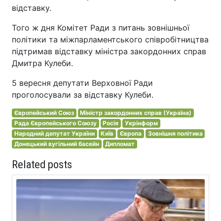
відставку.
Того ж дня Комітет Ради з питань зовнішньої
політики та міжпарламентського співробітництва
підтримав відставку міністра закордонних справ
Дмитра Кулеби.
5 вересня депутати Верховної Ради
проголосували за відставку Кулеби.
Європейський Союз
Міністр закордонних справ (Україна)
Рада Європейського Союзу
Росія
Укрінформ
Народний депутат України
Київ
Європа
Зовнішня політика
Донецький вугільний басейн
Дипломат
Related posts