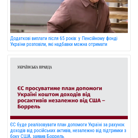
Додаткові виплати після 65 років: у Пенсійному фонді
України розповіли, які надбавки можна отримати
ЄС буде реалізовувати план допомоги Україні за рахунок
доходів від російських активів, незалежно від підтримки з
боку США, заявив Боррель.