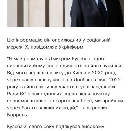
Цю інформацію він оприлюднив у соціальній
мережі X, повідомляє Укрінформ.
"Я мав розмову з Дмитром Кулебою, щоб
висловити йому свою вдячність за його зусилля.
Від мого першого візиту до Києва в 2020 році,
через нашу спільну місію на Донбасі в січні 2022
року та його активну участь в усіх засіданнях
Ради ЄС з закордонних справ після початку
повномасштабного вторгнення Росії, ми пройшли
через багато важливих подій," - підкреслив
Боррель.
Кулеба зі свого боку подякував високому