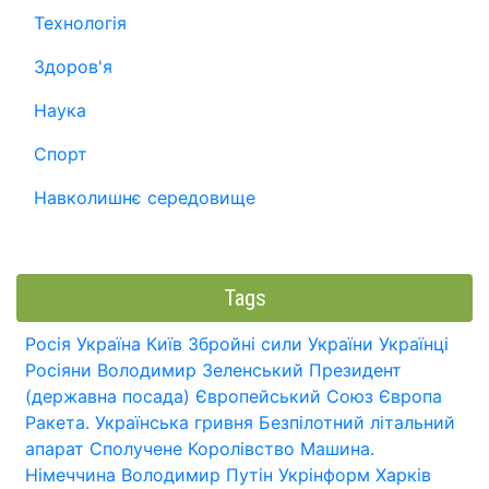
Технологія
Здоров'я
Наука
Спорт
Навколишнє середовище
Tags
Росія
Україна
Київ
Збройні сили України
Українці
Росіяни
Володимир Зеленський
Президент
(державна посада)
Європейський Союз
Європа
Ракета.
Українська гривня
Безпілотний літальний
апарат
Сполучене Королівство
Машина.
Німеччина
Володимир Путін
Укрінформ
Харків