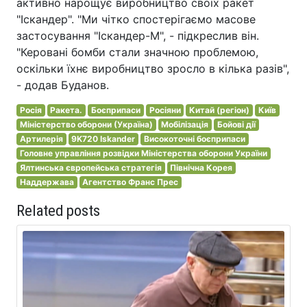
активно нарощує виробництво своїх ракет
"Іскандер". "Ми чітко спостерігаємо масове
застосування "Іскандер-М", - підкреслив він.
"Керовані бомби стали значною проблемою,
оскільки їхнє виробництво зросло в кілька разів",
- додав Буданов.
Росія
Ракета.
Боєприпаси
Росіяни
Китай (регіон)
Київ
Міністерство оборони (Україна)
Мобілізація
Бойові дії
Артилерія
9K720 Iskander
Високоточні боєприпаси
Головне управління розвідки Міністерства оборони України
Ялтинська європейська стратегія
Північна Корея
Наддержава
Агентство Франс Прес
Related posts