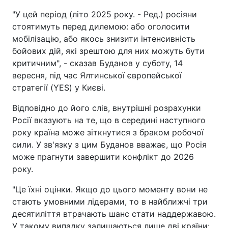
"У цей період (літо 2025 року. - Ред.) росіяни
стоятимуть перед дилемою: або оголосити
мобілізацію, або якось знизити інтенсивність
бойових дій, які зрештою для них можуть бути
критичним", - сказав Буданов у суботу, 14
вересня, під час Ялтинської європейської
стратегії (YES) у Києві.
Відповідно до його слів, внутрішні розрахунки
Росії вказують на те, що в середині наступного
року країна може зіткнутися з браком робочої
сили. У зв'язку з цим Буданов вважає, що Росія
може прагнути завершити конфлікт до 2026
року.
"Це їхні оцінки. Якщо до цього моменту вони не
стають умовними лідерами, то в найближчі три
десятиліття втрачають шанс стати наддержавою.
У такому випадку залишаються лише дві країни: