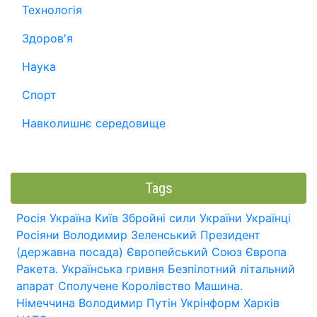
Технологія
Здоров'я
Наука
Спорт
Навколишнє середовище
Tags
Росія
Україна
Київ
Збройні сили України
Українці
Росіяни
Володимир Зеленський
Президент
(державна посада)
Європейський Союз
Європа
Ракета.
Українська гривня
Безпілотний літальний
апарат
Сполучене Королівство
Машина.
Німеччина
Володимир Путін
Укрінформ
Харків