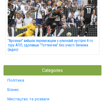
"Арсенал" вийшов переможцем у ключовій зустрічі 4-го
туру АПЛ, здолавши "Тоттенгем" без участі Зінченка
(відео)
Categories
Політика
Бізнес
Мистецтво та розваги