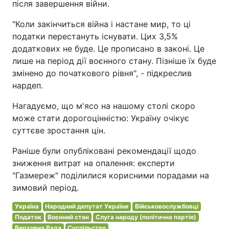
після завершення війни.
"Коли закінчиться війна і настане мир, то ці
податки перестануть існувати. Цих 3,5%
додаткових не буде. Це прописано в законі. Це
лише на період дії воєнного стану. Пізніше їх буде
змінено до початкового рівня", - підкреслив
нардеп.
Нагадуємо, що м'ясо на нашому столі скоро
може стати дорогоцінністю: Україну очікує
суттєве зростання цін.
Раніше були опубліковані рекомендації щодо
зниження витрат на опалення: експерти
"Газмереж" поділилися корисними порадами на
зимовий період.
Україна
Народний депутат України
Військовослужбовці
Податок
Воєнний стан
Слуга народу (політична партія)
Верховна Рада
Суспільство