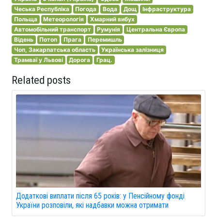
Чеська Республіка
Погода
Вода
Дощ
Інфраструктура
Польща
Метеорологія
Хмарний вибух
Автомобільний транспорт
Румунія
Центральна Європа
Відень
Потоп
Прага
Перемишль
Чоп, Закарпатська область
Українська залізниця
Трамваї у Львові
Дорога
Грац.
Related posts
Додаткові виплати після 65 років: у Пенсійному фонді
України розповіли, які надбавки можна отримати