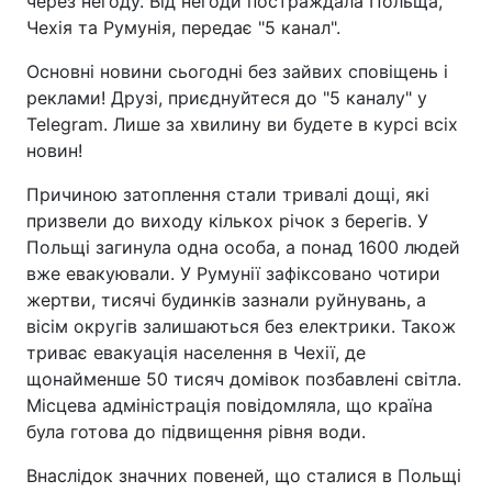
через негоду. Від негоди постраждала Польща,
Чехія та Румунія, передає "5 канал".
Основні новини сьогодні без зайвих сповіщень і
реклами! Друзі, приєднуйтеся до "5 каналу" у
Telegram. Лише за хвилину ви будете в курсі всіх
новин!
Причиною затоплення стали тривалі дощі, які
призвели до виходу кількох річок з берегів. У
Польщі загинула одна особа, а понад 1600 людей
вже евакуювали. У Румунії зафіксовано чотири
жертви, тисячі будинків зазнали руйнувань, а
вісім округів залишаються без електрики. Також
триває евакуація населення в Чехії, де
щонайменше 50 тисяч домівок позбавлені світла.
Місцева адміністрація повідомляла, що країна
була готова до підвищення рівня води.
Внаслідок значних повеней, що сталися в Польщі