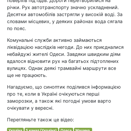
поверхів під'їздів. Дороги перетворилися на
річки. Рух автотранспорту значно ускладнений.
Десятки автомобілів застрягли у високій воді. За
словами місцевих, у деяких районах вода сягала
по пояс.
Комунальні служби активно займаються
ліквідацією наслідків негоди. До них приєдналися
небайдужі жителі Одеси. Завдяки швидким діям
вдалося відновити рух на багатьох підтоплених
вулицях. Однак деякі трамвайні маршрути все
ще не працюють.
Нагадуємо, що синоптик поділився інформацією
про те, коли в Україні очікуються перші
заморозки, а також які погодні умови варто
очікувати у вересні.
Перегляньте також це відео:
Україна
5 канал (Україна)
Одеса
Машина.