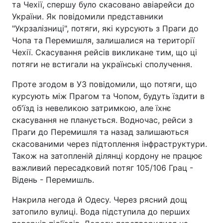
та Чехії, спершу було скасовано авіарейси до
України. Як повідомили представники
"Укрзалізниці", потяги, які курсують з Праги до
Чопа та Перемишля, залишалися на території
Чехії. Скасування рейсів викликане тим, що ці
потяги не встигали на українські сполучення.
Проте згодом в УЗ повідомили, що потяги, що
курсують між Прагом та Чопом, будуть їздити в
об'їзд із невеликою затримкою, але їхнє
скасування не планується. Водночас, рейси з
Праги до Перемишля та назад залишаються
скасованими через підтоплення інфраструктури.
Також на затопленій ділянці кордону не працює
важливий пересадковий потяг 105/106 Грац -
Відень - Перемишль.
Накрила негода й Одесу. Через рясний дощ
затопило вулиці. Вода підступила до перших