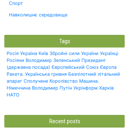
Спорт
Навколишнє середовище
Tags
Росія
Україна
Київ
Збройні сили України
Українці
Росіяни
Володимир Зеленський
Президент
(державна посада)
Європейський Союз
Європа
Ракета.
Українська гривня
Безпілотний літальний
апарат
Сполучене Королівство
Машина.
Німеччина
Володимир Путін
Укрінформ
Харків
НАТО
Recent posts