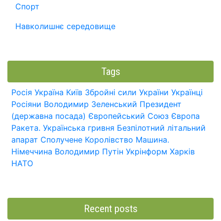
Спорт
Навколишнє середовище
Tags
Росія
Україна
Київ
Збройні сили України
Українці
Росіяни
Володимир Зеленський
Президент
(державна посада)
Європейський Союз
Європа
Ракета.
Українська гривня
Безпілотний літальний
апарат
Сполучене Королівство
Машина.
Німеччина
Володимир Путін
Укрінформ
Харків
НАТО
Recent posts