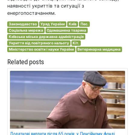
наявності укриттів та ситуації з
енергопостачанням.
Законодавство
Уряд України
Київ
Пес.
Соціальна мережа
Одомашнена тварина
Київська міська державна адміністрація
Укриття від повітряного нальоту
Кіт.
Міністерство освіти і науки України
Ветеринарна медицина
Related posts
Додаткові виплати після 65 років: у Пенсійному фонді