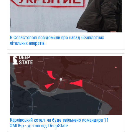
В Севастополі повідомили про напад безпілотних
літальних апаратів.
Карлівський котел: чи буде звільнено командира 11
ОМПБр - деталі від DeepState