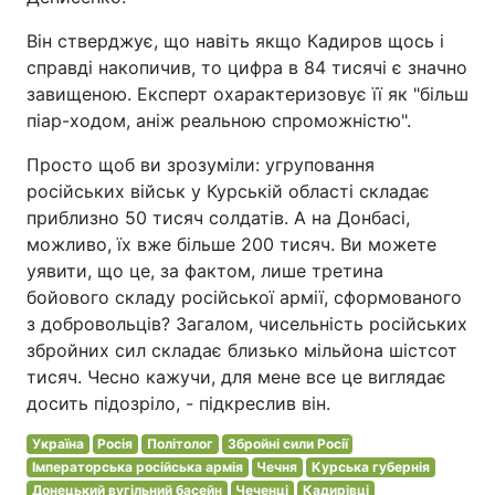
Він стверджує, що навіть якщо Кадиров щось і
справді накопичив, то цифра в 84 тисячі є значно
завищеною. Експерт охарактеризовує її як "більш
піар-ходом, аніж реальною спроможністю".
Просто щоб ви зрозуміли: угруповання
російських військ у Курській області складає
приблизно 50 тисяч солдатів. А на Донбасі,
можливо, їх вже більше 200 тисяч. Ви можете
уявити, що це, за фактом, лише третина
бойового складу російської армії, сформованого
з добровольців? Загалом, чисельність російських
збройних сил складає близько мільйона шістсот
тисяч. Чесно кажучи, для мене все це виглядає
досить підозріло, - підкреслив він.
Україна
Росія
Політолог
Збройні сили Росії
Імператорська російська армія
Чечня
Курська губернія
Донецький вугільний басейн
Чеченці
Кадирівці