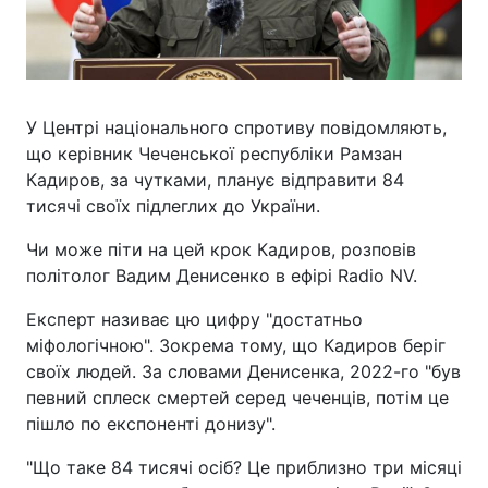
У Центрі національного спротиву повідомляють,
що керівник Чеченської республіки Рамзан
Кадиров, за чутками, планує відправити 84
тисячі своїх підлеглих до України.
Чи може піти на цей крок Кадиров, розповів
політолог Вадим Денисенко в ефірі Radio NV.
Експерт називає цю цифру "достатньо
міфологічною". Зокрема тому, що Кадиров беріг
своїх людей. За словами Денисенка, 2022-го "був
певний сплеск смертей серед чеченців, потім це
пішло по експоненті донизу".
"Що таке 84 тисячі осіб? Це приблизно три місяці