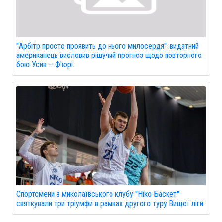
"Арбітр просто проявить до нього милосердя": видатний
американець висловив рішучий прогноз щодо повторного
бою Усик – Ф'юрі.
Спортсмени з миколаївського клубу "Ніко-Баскет"
святкували три тріумфи в рамках другого туру Вищої ліги.