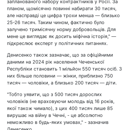
запланованого набору контрактників у Росії. За
планом, щомісячно повинні набирати 30 тисяч,
але насправді це цифра трохи менша — близько
25-26 тисяч. Таким чином, фактично було
залучено тримісячну норму добровольців. Для
мене це виглядає як досить міфічна історія," —
підкреслює експерт у політичних питаннях.
Денисенко також зазначає, що за офіційними
даними на 2024 рік населення Чеченської
Республіки становить 1 мільйон 550 тисяч осіб. З
них більше половини — жінки, приблизно 750
тисяч — чоловіки, а близько 200 тисяч — діти.
"Тобто уявити, що з 500 тисяч дорослих
чоловіків (не враховуючи молодь від 16 років,
якої також чимало), з цих 400 тисяч лише 85
вирушає на війну в Чечні, - це абсолютно
неможливо в будь-яких умовах," - зазначив
Денисенко.