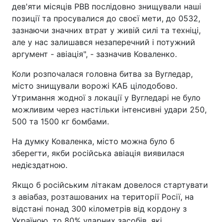
дев'яти місяців РВВ послідовно знищували наші
позиції та просувалися до своєї мети, до 0532,
зазнаючи значних втрат у живій силі та техніці,
але у нас залишався незаперечний і потужний
аргумент - авіація", - зазначив Коваленко.
Коли розпочалася головна битва за Вугледар,
місто знищували ворожі КАБ цілодобово.
Утримання жодної з локації у Вугледарі не було
можливим через настільки інтенсивні удари 250,
500 та 1500 кг бомбами.
На думку Коваленка, місто можна було б
зберегти, якби російська авіація виявилася
недієздатною.
Якщо б російським літакам довелося стартувати
з авіабаз, розташованих на території Росії, на
відстані понад 300 кілометрів від кордону з
Україною, то 80% ударних засобів, які