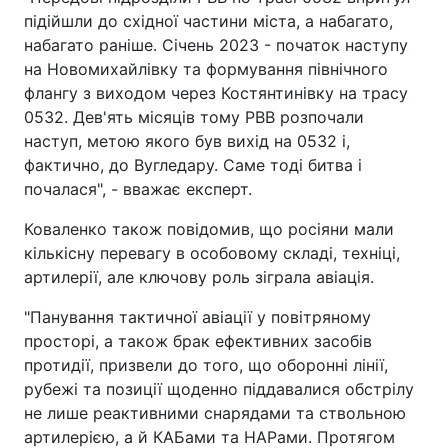
підійшли до східної частини міста, а набагато,
набагато раніше. Січень 2023 - початок наступу
на Новомихайлівку та формування північного
флангу з виходом через Костянтинівку на трасу
0532. Дев'ять місяців тому РВВ розпочали
наступ, метою якого був вихід на 0532 і,
фактично, до Вугледару. Саме тоді битва і
почалася", - вважає експерт.
Коваленко також повідомив, що росіяни мали
кількісну перевагу в особовому складі, техніці,
артилерії, але ключову роль зіграла авіація.
"Панування тактичної авіації у повітряному
просторі, а також брак ефективних засобів
протидії, призвели до того, що оборонні лінії,
рубежі та позиції щоденно піддавалися обстрілу
не лише реактивними снарядами та ствольною
артилерією, а й КАБами та НАРами. Протягом