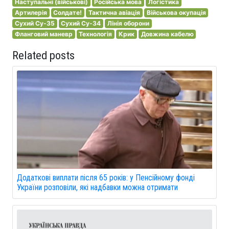
Наступальні (військові)
Російська мова
Логістика
Артилерія
Солдате!
Тактична авіація
Військова окупація
Сухий Су-35
Сухий Су-34
Лінія оборони
Фланговий маневр
Технологія
Крик
Довжина кабелю
Related posts
Додаткові виплати після 65 років: у Пенсійному фонді
України розповіли, які надбавки можна отримати