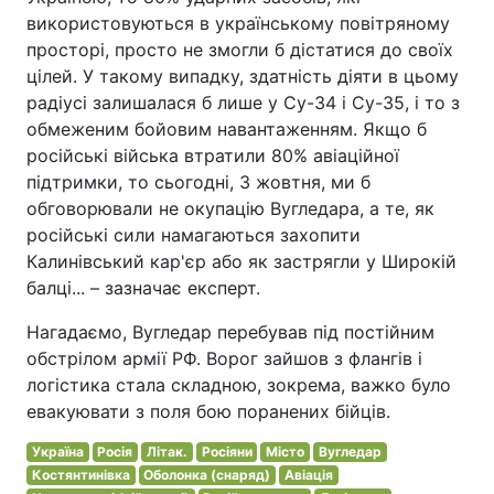
використовуються в українському повітряному
просторі, просто не змогли б дістатися до своїх
цілей. У такому випадку, здатність діяти в цьому
радіусі залишалася б лише у Су-34 і Су-35, і то з
обмеженим бойовим навантаженням. Якщо б
російські війська втратили 80% авіаційної
підтримки, то сьогодні, 3 жовтня, ми б
обговорювали не окупацію Вугледара, а те, як
російські сили намагаються захопити
Калинівський кар'єр або як застрягли у Широкій
балці... – зазначає експерт.
Нагадаємо, Вугледар перебував під постійним
обстрілом армії РФ. Ворог зайшов з флангів і
логістика стала складною, зокрема, важко було
евакуювати з поля бою поранених бійців.
Україна
Росія
Літак.
Росіяни
Місто
Вугледар
Костянтинівка
Оболонка (снаряд)
Авіація