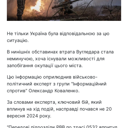
Не тільки Україна була відповідальною за цю
ситуацію.
В нинішніх обставинах втрата Вугледара стала
неминучою, хоча існували можливості для
запобігання окупації цього міста.
Цю інформацію оприлюднив військово-
політичний експерт з групи "Інформаційний
спротив" Олександр Коваленко.
За словами експерта, ключовий бій, який
вплинув на хід подій, насправді почався не 20
вересня 2024 року.
"Передові підрозділи РВВ по трасі 0532 впритул