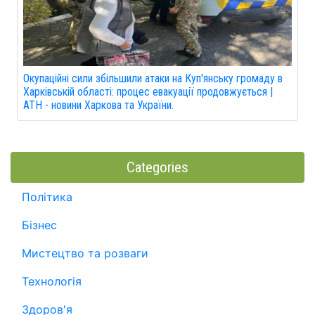
Окупаційні сили збільшили атаки на Куп'янську громаду в
Харківській області: процес евакуації продовжується |
АТН - новини Харкова та України.
Categories
Політика
Бізнес
Мистецтво та розваги
Технологія
Здоров'я