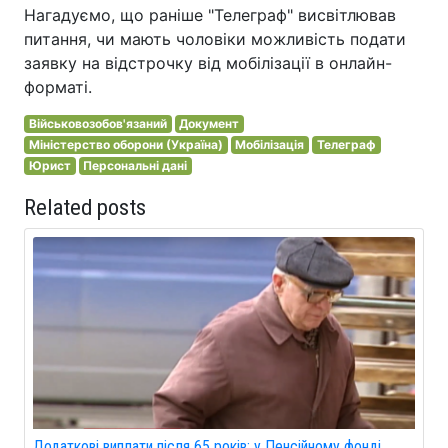
Нагадуємо, що раніше "Телеграф" висвітлював
питання, чи мають чоловіки можливість подати
заявку на відстрочку від мобілізації в онлайн-
форматі.
Військовозобов'язаний
Документ
Міністерство оборони (Україна)
Мобілізація
Телеграф
Юрист
Персональні дані
Related posts
Додаткові виплати після 65 років: у Пенсійному фонді