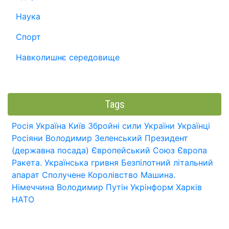
Наука
Спорт
Навколишнє середовище
Tags
Росія
Україна
Київ
Збройні сили України
Українці
Росіяни
Володимир Зеленський
Президент
(державна посада)
Європейський Союз
Європа
Ракета.
Українська гривня
Безпілотний літальний
апарат
Сполучене Королівство
Машина.
Німеччина
Володимир Путін
Укрінформ
Харків
НАТО