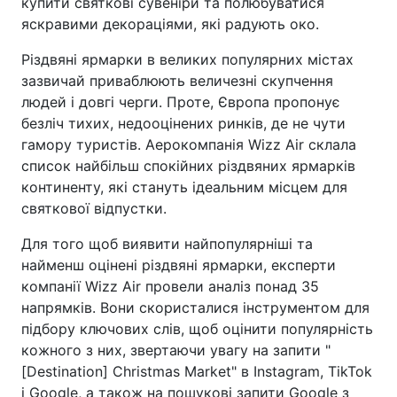
купити святкові сувеніри та полюбуватися
яскравими декораціями, які радують око.
Різдвяні ярмарки в великих популярних містах
зазвичай приваблюють величезні скупчення
людей і довгі черги. Проте, Європа пропонує
безліч тихих, недооцінених ринків, де не чути
гамору туристів. Аерокомпанія Wizz Air склала
список найбільш спокійних різдвяних ярмарків
континенту, які стануть ідеальним місцем для
святкової відпустки.
Для того щоб виявити найпопулярніші та
найменш оцінені різдвяні ярмарки, експерти
компанії Wizz Air провели аналіз понад 35
напрямків. Вони скористалися інструментом для
підбору ключових слів, щоб оцінити популярність
кожного з них, звертаючи увагу на запити "
[Destination] Christmas Market" в Instagram, TikTok
і Google, а також на пошукові запити Google з