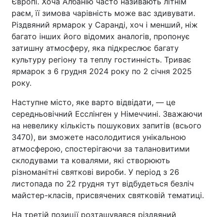
Європі. Хоча Албанію часто називають літнім
раєм, її зимова чарівність може вас здивувати.
Різдвяний ярмарок у Саранді, хоч і менший, ніж
багато інших його відомих аналогів, пропонує
затишну атмосферу, яка підкреслює багату
культуру регіону та теплу гостинність. Триває
ярмарок з 6 грудня 2024 року по 2 січня 2025
року.
Наступне місто, яке варто відвідати, — це
середньовічний Есслінген у Німеччині. Зважаючи
на невелику кількість пошукових запитів (всього
3470), ви зможете насолодитися унікальною
атмосферою, спостерігаючи за талановитими
склодувами та ковалями, які створюють
різноманітні святкові вироби. У період з 26
листопада по 22 грудня тут відбудеться безліч
майстер-класів, присвячених святковій тематиці.
На третій позиції розташувався різдвяний