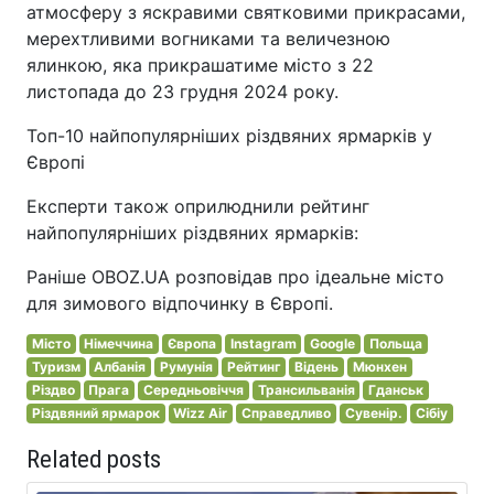
атмосферу з яскравими святковими прикрасами,
мерехтливими вогниками та величезною
ялинкою, яка прикрашатиме місто з 22
листопада до 23 грудня 2024 року.
Топ-10 найпопулярніших різдвяних ярмарків у
Європі
Експерти також оприлюднили рейтинг
найпопулярніших різдвяних ярмарків:
Раніше OBOZ.UA розповідав про ідеальне місто
для зимового відпочинку в Європі.
Місто
Німеччина
Європа
Instagram
Google
Польща
Туризм
Албанія
Румунія
Рейтинг
Відень
Мюнхен
Різдво
Прага
Середньовіччя
Трансильванія
Гданськ
Різдвяний ярмарок
Wizz Air
Справедливо
Сувенір.
Сібіу
Related posts