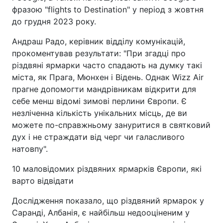
фразою "flights to Destination" у період з жовтня
до грудня 2023 року.
Андраш Радо, керівник відділу комунікацій,
прокоментував результати: "При згадці про
різдвяні ярмарки часто спадають на думку такі
міста, як Прага, Мюнхен і Відень. Однак Wizz Air
прагне допомогти мандрівникам відкрити для
себе менш відомі зимові перлини Європи. Є
незліченна кількість унікальних місць, де ви
можете по-справжньому зануритися в святковий
дух і не страждати від черг чи галасливого
натовпу".
10 маловідомих різдвяних ярмарків Європи, які
варто відвідати
Дослідження показало, що різдвяний ярмарок у
Саранді, Албанія, є найбільш недооціненим у