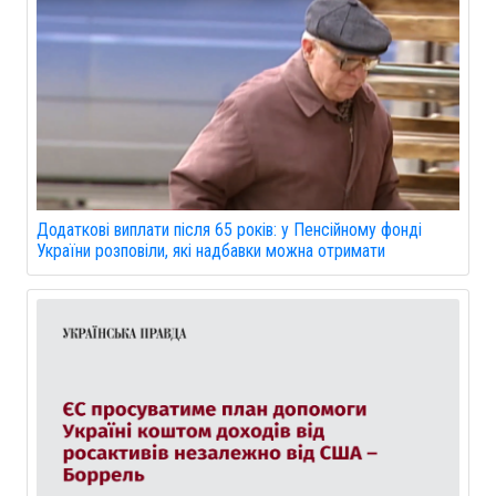
Додаткові виплати після 65 років: у Пенсійному фонді
України розповіли, які надбавки можна отримати