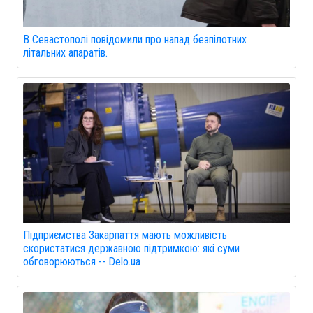
В Севастополі повідомили про напад безпілотних
літальних апаратів.
Підприємства Закарпаття мають можливість
скористатися державною підтримкою: які суми
обговорюються -- Delo.ua