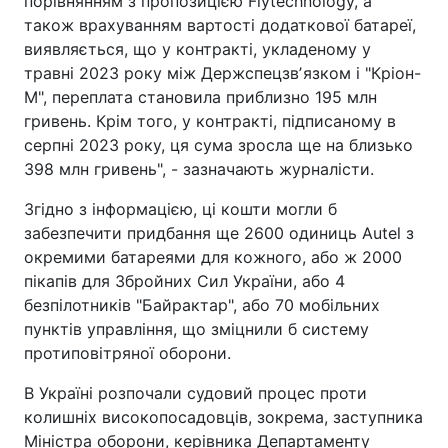
порівнянням з пропозицією Flytechnology, а
також врахуванням вартості додаткової батареї,
виявляється, що у контракті, укладеному у
травні 2023 року між Держспецзвʼязком і "Кріон-
М", переплата становила приблизно 195 млн
гривень. Крім того, у контракті, підписаному в
серпні 2023 року, ця сума зросла ще на близько
398 млн гривень", - зазначають журналісти.
Згідно з інформацією, ці кошти могли б
забезпечити придбання ще 2600 одиниць Autel з
окремими батареями для кожного, або ж 2000
пікапів для Збройних Сил України, або 4
безпілотників "Байрактар", або 70 мобільних
пунктів управління, що зміцнили б систему
протиповітряної оборони.
В Україні розпочали судовий процес проти
колишніх високопосадовців, зокрема, заступника
Міністра оборони, керівника Департаменту