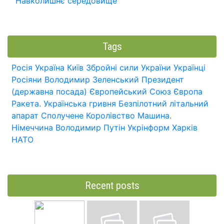
Навколишнє середовище
Tags
Росія
Україна
Київ
Збройні сили України
Українці
Росіяни
Володимир Зеленський
Президент
(державна посада)
Європейський Союз
Європа
Ракета.
Українська гривня
Безпілотний літальний
апарат
Сполучене Королівство
Машина.
Німеччина
Володимир Путін
Укрінформ
Харків
НАТО
Recent posts