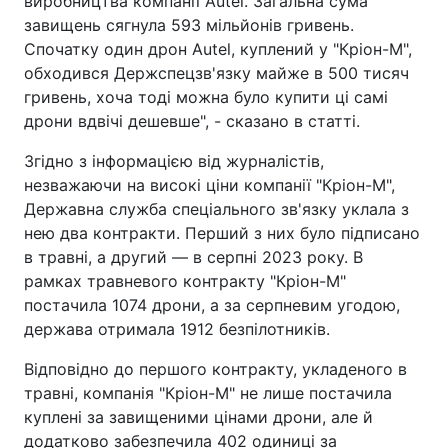
виробництва компанії Autel. Загальна сума
завищень сягнула 593 мільйонів гривень.
Спочатку один дрон Autel, куплений у "Кріон-М",
обходився Держспецзв'язку майже в 500 тисяч
гривень, хоча тоді можна було купити ці самі
дрони вдвічі дешевше", - сказано в статті.
Згідно з інформацією від журналістів,
незважаючи на високі ціни компанії "Кріон-М",
Державна служба спеціального зв'язку уклала з
нею два контракти. Перший з них було підписано
в травні, а другий — в серпні 2023 року. В
рамках травневого контракту "Кріон-М"
постачила 1074 дрони, а за серпневим угодою,
держава отримала 1912 безпілотників.
Відповідно до першого контракту, укладеного в
травні, компанія "Кріон-М" не лише постачила
куплені за завищеними цінами дрони, але й
додатково забезпечила 402 одиниці за