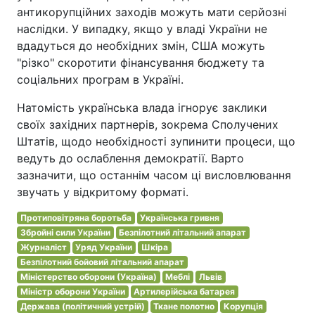
антикорупційних заходів можуть мати серйозні
наслідки. У випадку, якщо у владі України не
вдадуться до необхідних змін, США можуть
"різко" скоротити фінансування бюджету та
соціальних програм в Україні.
Натомість українська влада ігнорує заклики
своїх західних партнерів, зокрема Сполучених
Штатів, щодо необхідності зупинити процеси, що
ведуть до ослаблення демократії. Варто
зазначити, що останнім часом ці висловлювання
звучать у відкритому форматі.
Протиповітряна боротьба
Українська гривня
Збройні сили України
Безпілотний літальний апарат
Журналіст
Уряд України
Шкіра
Безпілотний бойовий літальний апарат
Міністерство оборони (Україна)
Меблі
Львів
Міністр оборони України
Артилерійська батарея
Держава (політичний устрій)
Ткане полотно
Корупція