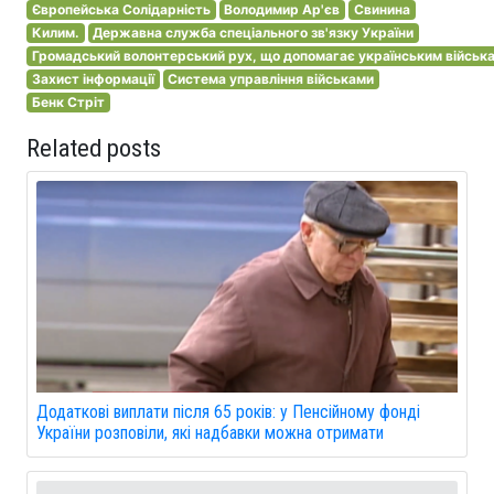
Європейська Солідарність
Володимир Ар'єв
Свинина
Килим.
Державна служба спеціального зв'язку України
Громадський волонтерський рух, що допомагає українським військам
Захист інформації
Система управління військами
Бенк Стріт
Related posts
Додаткові виплати після 65 років: у Пенсійному фонді
України розповіли, які надбавки можна отримати