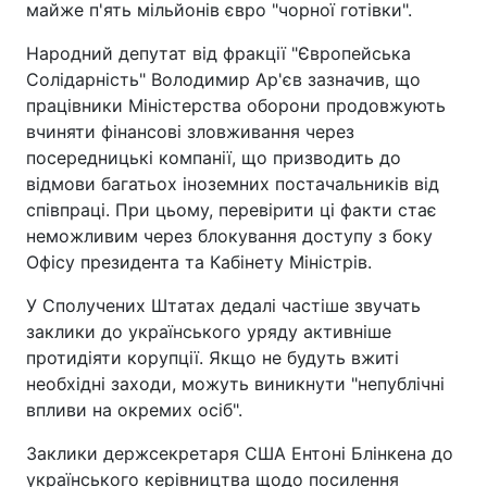
майже п'ять мільйонів євро "чорної готівки".
Народний депутат від фракції "Європейська
Солідарність" Володимир Ар'єв зазначив, що
працівники Міністерства оборони продовжують
вчиняти фінансові зловживання через
посередницькі компанії, що призводить до
відмови багатьох іноземних постачальників від
співпраці. При цьому, перевірити ці факти стає
неможливим через блокування доступу з боку
Офісу президента та Кабінету Міністрів.
У Сполучених Штатах дедалі частіше звучать
заклики до українського уряду активніше
протидіяти корупції. Якщо не будуть вжиті
необхідні заходи, можуть виникнути "непублічні
впливи на окремих осіб".
Заклики держсекретаря США Ентоні Блінкена до
українського керівництва щодо посилення