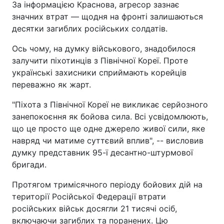
За інформацією Краснова, агресор зазнає
значних втрат — щодня на фронті залишаються
десятки загиблих російських солдатів.
Ось чому, на думку військового, знадобилося
залучити піхотинців з Північної Кореї. Проте
українські захисники сприймають корейців
переважно як жарт.
"Піхота з Північної Кореї не викликає серйозного
занепокоєння як бойова сила. Всі усвідомлюють,
що це просто ще одне джерело живої сили, яке
навряд чи матиме суттєвий вплив", -- висловив
думку представник 95-ї десантно-штурмової
бригади.
Протягом тримісячного періоду бойових дій на
території Російської Федерації втрати
російських військ досягли 21 тисячі осіб,
включаючи загиблих та поранених. Цю