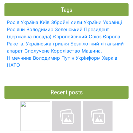
Tags
Росія
Україна
Київ
Збройні сили України
Українці
Росіяни
Володимир Зеленський
Президент
(державна посада)
Європейський Союз
Європа
Ракета.
Українська гривня
Безпілотний літальний
апарат
Сполучене Королівство
Машина.
Німеччина
Володимир Путін
Укрінформ
Харків
НАТО
Recent posts