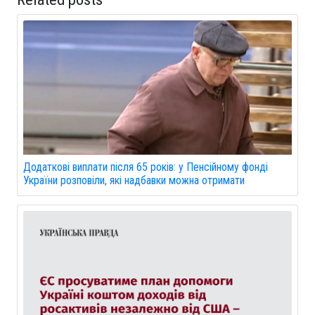
Додаткові виплати після 65 років: у Пенсійному фонді
України розповіли, які надбавки можна отримати