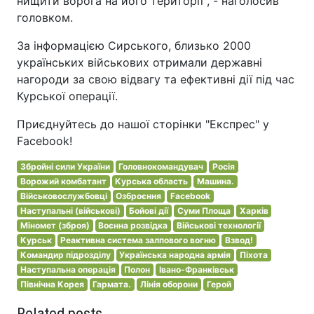
нищити ворога на його території", - наголосив
головком.
За інформацією Сирського, близько 2000
українських військових отримали державні
нагороди за свою відвагу та ефективні дії під час
Курської операції.
Приєднуйтесь до нашої сторінки "Експрес" у
Facebook!
Збройні сили України
Головнокомандувач
Росія
Ворожий комбатант
Курська область
Машина.
Військовослужбовці
Озброєння
Facebook
Наступальні (військові)
Бойові дії
Суми Площа
Харків
Міномет (зброя)
Воєнна розвідка
Військові технології
Курськ
Реактивна система залпового вогню
Взвод!
Командир підрозділу
Українська народна армія
Піхота
Наступальна операція
Полон
Івано-Франківськ
Північна Корея
Гармата.
Лінія оборони
Герой
Related posts