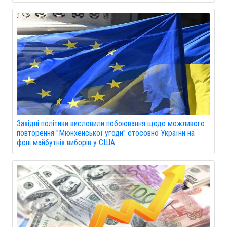
Західні політики висловили побоювання щодо можливого
повторення "Мюнхенської угоди" стосовно України на
фоні майбутніх виборів у США.