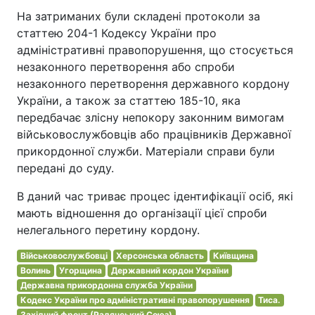
На затриманих були складені протоколи за
статтею 204-1 Кодексу України про
адміністративні правопорушення, що стосується
незаконного перетворення або спроби
незаконного перетворення державного кордону
України, а також за статтею 185-10, яка
передбачає злісну непокору законним вимогам
військовослужбовців або працівників Державної
прикордонної служби. Матеріали справи були
передані до суду.
В даний час триває процес ідентифікації осіб, які
мають відношення до організації цієї спроби
нелегального перетину кордону.
Військовослужбовці
Херсонська область
Київщина
Волинь
Угорщина
Державний кордон України
Державна прикордонна служба України
Кодекс України про адміністративні правопорушення
Тиса.
Західний фронт (Радянський Союз)