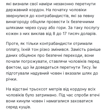
які визнали свої наміри незаконно перетнути
державний кордон. На початку чоловіки
звернулися до контрабандистів, які за певну
винагороду обіцяли провести їх безпечними
шляхами через сушу або гори. За таку послугу
кожен з них виклав від 8 до 17 тисяч доларів.
Проте, як тільки контрабандисти отримали
оплату, їхній тон різко змінився. Замість раніше
даних обіцянок про безпечні переходи, вони
почали погрожувати, ставлячи чоловіків перед
фактом, що їм доведеться перетнути Тису. Їм
підготували надувний човен і вказали шлях до
річки.
На відстані трьохсот метрів від кордону всіх
чоловіків було затримано. Під час спроби втечі
вони кинули човен і намагалися заховатися
серед кущів.