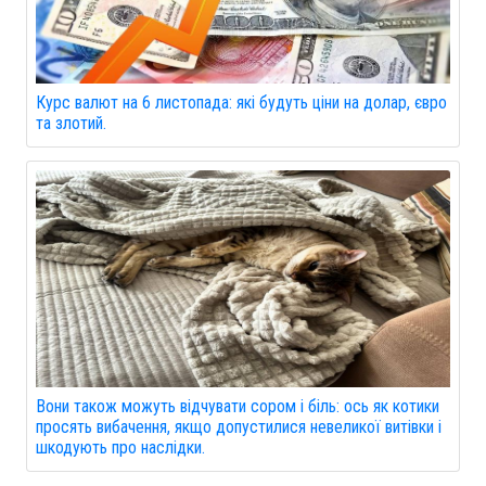
Курс валют на 6 листопада: які будуть ціни на долар, євро
та злотий.
Вони також можуть відчувати сором і біль: ось як котики
просять вибачення, якщо допустилися невеликої витівки і
шкодують про наслідки.