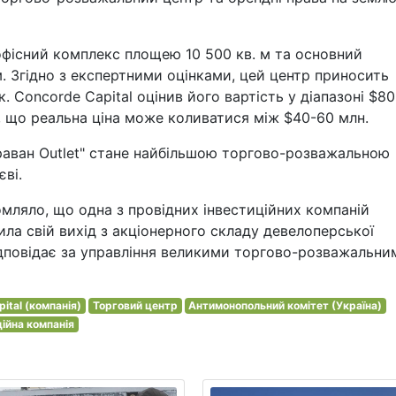
офісний комплекс площею 10 500 кв. м та основний
. Згідно з експертними оцінками, цей центр приносить
к. Concorde Capital оцінив його вартість у діапазоні $8
є, що реальна ціна може коливатися між $40-60 млн.
араван Outlet" стане найбільшою торгово-розважальною
єві.
омляло, що одна з провідних інвестиційних компаній
шила свій вихід з акціонерного складу девелоперської
 відповідає за управління великими торгово-розважальни
ital (компанія)
Торговий центр
Антимонопольний комітет (Україна)
ційна компанія