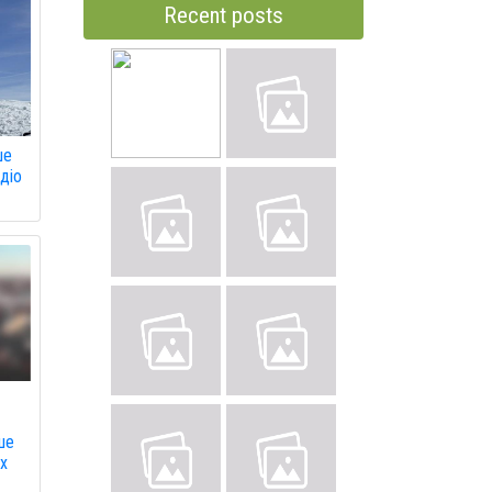
Recent posts
ше
діо
ше
их