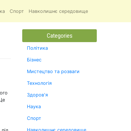
ка
Спорт
Навколишнє середовище
Categories
Політика
Бізнес
Мистецтво та розваги
Технологія
ного
Здоров'я
 Це
Наука
Спорт
Навколишнє середовище
 під