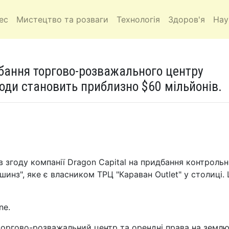
ес
Мистецтво та розваги
Технологія
Здоров'я
Нау
дбання торгово-розважального центру
угоди становить приблизно $60 мільйонів.
 згоду компанії Dragon Capital на придбання контроль
инз", яке є власником ТРЦ "Караван Outlet" у столиці.
ne.
оргово-розважальний центр та орендні права на землю