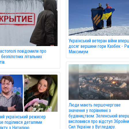
Український ветеран війни впер
досяг вершини гори Казбек - Ра
астополі повідомили про
Максимум
 безпілотних літальних
ів.
Люди мають першочергове
значення у порівнянні з
будівництвом: Зеленський впер
ий український режисер
висловився про відступ Збройн
е поділився деталями
Сил України з Вугледару.
ікту з Наталією