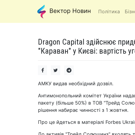
Вектор Новин
Політика
Бізн
Dragon Capital здійснює при
"Караван" у Києві: вартість 
АМКУ видав необхідний дозвіл.
Антимонопольний комітет України надав
пакету (більше 50%) в ТОВ "Трейд Солюш
рішення набирає чинності з 1 жовтня.
Про це йдеться в матеріалі Forbes Ukrai
До активів "Трейд Солюшинз" входять т