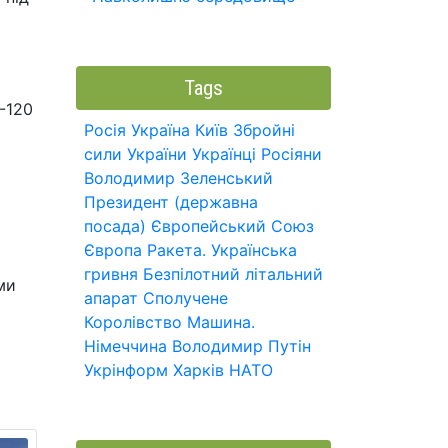
Tags
0-120
Росія
Україна
Київ
Збройні
сили України
Українці
Росіяни
Володимир Зеленський
Президент (державна
посада)
Європейський Союз
Європа
Ракета.
Українська
гривня
Безпілотний літальний
ми
апарат
Сполучене
Королівство
Машина.
Німеччина
Володимир Путін
Укрінформ
Харків
НАТО