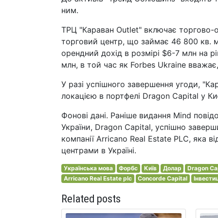
ним.
ТРЦ "Караван Outlet" включає торгово-
торговий центр, що займає 46 800 кв. м
орендний дохід в розмірі $6-7 млн на рі
млн, в той час як Forbes Ukraine вважа
У разі успішного завершення угоди, "К
локацією в портфелі Dragon Capital у Ки
Фонові дані. Раніше видання Mind повід
України, Dragon Capital, успішно завер
компанії Arricano Real Estate PLC, яка
центрами в Україні.
Українська мова
Форбс
Київ
Долар
Dragon Cap
Arricano Real Estate plc
Concorde Capital
Інвести
Related posts