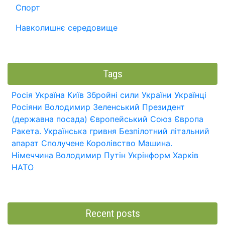
Спорт
Навколишнє середовище
Tags
Росія
Україна
Київ
Збройні сили України
Українці
Росіяни
Володимир Зеленський
Президент
(державна посада)
Європейський Союз
Європа
Ракета.
Українська гривня
Безпілотний літальний
апарат
Сполучене Королівство
Машина.
Німеччина
Володимир Путін
Укрінформ
Харків
НАТО
Recent posts