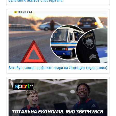
була мати, яка все спостерігала.
Автобус зазнав серйозної аварії на Львівщині (відеозапис)