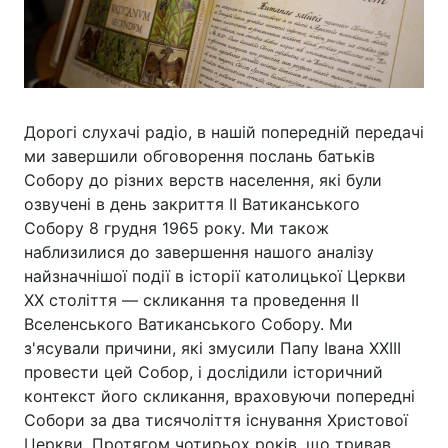
Дорогі слухачі радіо, в нашій попередній передачі
ми завершили обговорення послань батьків
Собору до різних верств населення, які були
озвучені в день закриття ІІ Ватиканського
Собору 8 грудня 1965 року. Ми також
наблизилися до завершення нашого аналізу
найзначнішої події в історії католицької Церкви
XX століття — скликання та проведення ІІ
Вселенського Ватиканського Собору. Ми
з'ясували причини, які змусили Папу Івана ХХІІІ
провести цей Собор, і дослідили історичний
контекст його скликання, враховуючи попередні
Собори за два тисячоліття існування Христової
Церкви. Протягом чотирьох років, що тривав