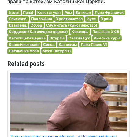
права та катехизм Католицької Церкви.
Італія
Папа!
Конституція
Рим
Ватикан
Папа Франциск
Єпископе.
Поклоніння
Християнство
Ісусе.
Храм
Євангеліє
Собор
Служитель (християнство)
Кардинал (Католицька церква)
Ксьондз.
Папа Іван ХХІІІ
Католицька церква
Літургія
Святий Дух
Римська курія
Канонічне право
Синод
Катехизм
Папа Павло VI
Латинська мова
Меса (літургія)
Related posts
Додаткові виплати після 65 років: у Пенсійному фонді