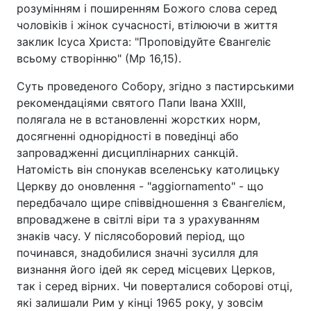
розумінням і поширенням Божого слова серед
чоловіків і жінок сучасності, втілюючи в життя
заклик Ісуса Христа: "Проповідуйте Євангеліє
всьому створінню" (Мр 16,15).
Суть проведеного Собору, згідно з пастирськими
рекомендаціями святого Папи Івана ХХІІІ,
полягала не в встановленні жорстких норм,
досягненні однорідності в поведінці або
запровадженні дисциплінарних санкцій.
Натомість він спонукав вселенську католицьку
Церкву до оновлення - "aggiornamento" - що
передбачало щире співвідношення з Євангелієм,
впроваджене в світлі віри та з урахуванням
знаків часу. У післясоборовий період, що
починався, знадобилися значні зусилля для
визнання його ідей як серед місцевих Церков,
так і серед вірних. Чи поверталися соборові отці,
які залишали Рим у кінці 1965 року, у зовсім