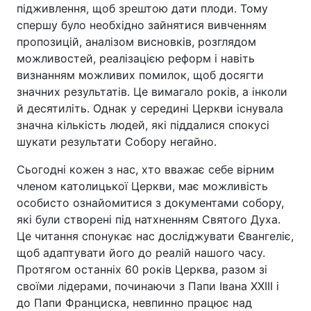
підживлення, щоб зрештою дати плоди. Тому
спершу було необхідно зайнятися вивченням
пропозицій, аналізом висновків, розглядом
можливостей, реалізацією реформ і навіть
визнанням можливих помилок, щоб досягти
значних результатів. Це вимагало років, а інколи
й десятиліть. Однак у середині Церкви існувала
значна кількість людей, які піддалися спокусі
шукати результати Собору негайно.
Сьогодні кожен з нас, хто вважає себе вірним
членом католицької Церкви, має можливість
особисто ознайомитися з документами собору,
які були створені під натхненням Святого Духа.
Це читання спонукає нас досліджувати Євангеліє,
щоб адаптувати його до реалій нашого часу.
Протягом останніх 60 років Церква, разом зі
своїми лідерами, починаючи з Папи Івана ХХІІІ і
до Папи Франциска, невпинно працює над