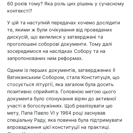
60 років тому? Яка роль цих рішень у сучасному
контексті?
У цій та наступній передачах хочемо дослідити
те, якими ж були очікування від проведених
дискусій, що вилилися у затверджені та
проголошені соборові документи. Тому далі
зосередимося на наслідках Собору та на
запропонованих ним реформах.
Одним із перших документів, затверджених ІІ
Ватиканським Собором, стала Конституція, що
стосується літургії, яка загалом була досить
позитивно сприйнята. Головною метою цього
документа було спонукання вірян до активної
участі в богослужіннях. Щоб реалізувати цю
мету, Папа Павло VI у 1964 році заснував
спеціальну Раду, яка повинна була підтримувати
впровадження цієї конституції на практиці.