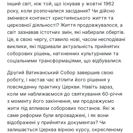
інший світ, ніж той, що існував у жовтні 1962
року, коли розпочалися засідання? Чи дійсно
змінився контекст християнського життя та
церковної діяльності? Життя продовжувалося, а
світ зазнавав істотних змін, які набирали обертів.
Це, в свою чергу, ставило нові, часом несподівані
виклики, які підривали актуальність прийнятих
соборових рішень, натхненних культурними та
соціальними трансформаціями, що відбувалися.
Другий Ватиканський Собор завершив свою
роботу, і настав час втілити його рішення у
повсякденну практику Церкви. Навіть зараз,
коли ми наближаємося до святкування 60-річчя
з моменту його закінчення, ми продовжуємо
жити під впливом соборових постанов. Які ж
саме реформи були впроваджені, і як вони
відображені у прийнятих документах? Чи
залишається Церква вірною курсу, окресленому