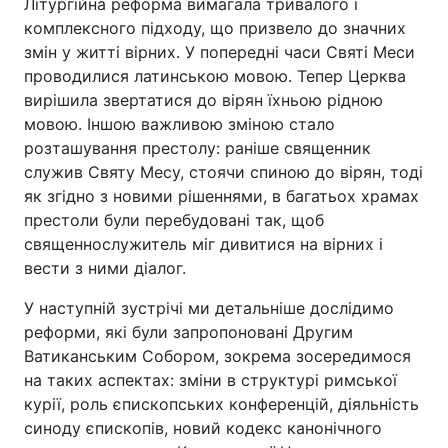
Літургійна реформа вимагала тривалого і
комплексного підходу, що призвело до значних
змін у житті вірних. У попередні часи Святі Меси
проводилися латинською мовою. Тепер Церква
вирішила звертатися до вірян їхньою рідною
мовою. Іншою важливою зміною стало
розташування престолу: раніше священник
служив Святу Месу, стоячи спиною до вірян, тоді
як згідно з новими рішеннями, в багатьох храмах
престоли були перебудовані так, щоб
священнослужитель міг дивитися на вірних і
вести з ними діалог.
У наступній зустрічі ми детальніше дослідимо
реформи, які були запропоновані Другим
Ватиканським Собором, зокрема зосередимося
на таких аспектах: зміни в структурі римської
курії, роль єпископських конференцій, діяльність
синоду єпископів, новий кодекс канонічного