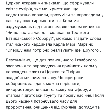
Церкви яскравими знаками, що сформували
світле сузір'я, яке ми, християни, ще
недостатньо вивчили, зрозуміли та впровадили у
наше душпастирське життя. Коли ми
задумуємось над питанням, яке часом виникає:
"Чи не настав час для скликання Третього
Ватиканського Собору?", можемо згадати слова
італійського кардинала Карла Марії Мартіні:
"Спершу нам потрібно реалізувати ідеї Другого".
Безсумнівно, що для повноцінного і глибокого
засвоєння та впровадження прийнятих норм у
повсякденне життя Церкви та її вірян
знадобиться чимало часу. Чотири роки
соборових засідань можна порівняти,
використовуючи євангельську метафору, з
етапом підготовки ґрунту та посіву насіння. Після
цього насіння потребувало часу для
проростання, очищення від бур'янів, догляду та