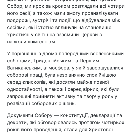
Собор, ми крок за кроком розглядали всі чотири
його сесії, а також мали змогу проаналізувати
подорожі, зустрічі та події, що відбувалися між
сесіями, які істотно вплинули на становище
християн у світі і на взаємини Церкви з
навколишнім світом.
У порівнянні із двома попередніми вселенськими
соборами, Тридентійським та Першим
Ватиканським, атмосфера, у якій завершувалися
соборові праці, була незрівнянно спокійнішою
серед єпископів, які досягли майже повної
одностайності, а також і серед вірних, які були
запрошені прийняти активну та творчу роль у
реалізації соборових рішень.
Документи Собору — конституції, декларації та
декрети, які обговорювались протягом чотирьох
років його проведення, стали для Христової