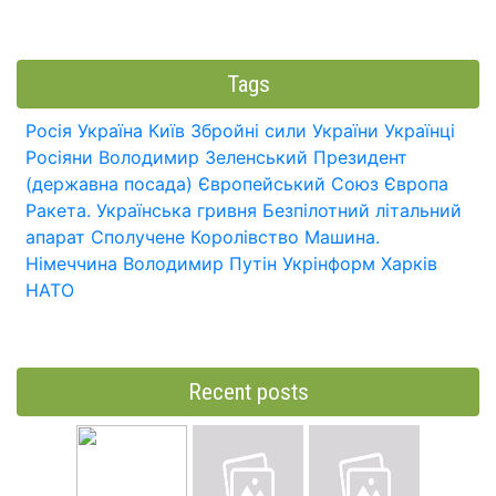
Tags
Росія
Україна
Київ
Збройні сили України
Українці
Росіяни
Володимир Зеленський
Президент
(державна посада)
Європейський Союз
Європа
Ракета.
Українська гривня
Безпілотний літальний
апарат
Сполучене Королівство
Машина.
Німеччина
Володимир Путін
Укрінформ
Харків
НАТО
Recent posts