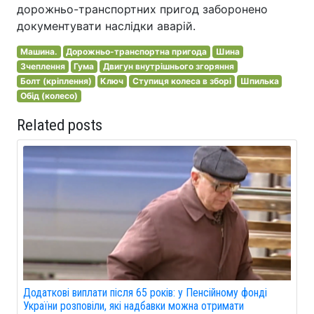
дорожньо-транспортних пригод заборонено
документувати наслідки аварій.
Машина.
Дорожньо-транспортна пригода
Шина
Зчеплення
Гума
Двигун внутрішнього згоряння
Болт (кріплення)
Ключ
Ступиця колеса в зборі
Шпилька
Обід (колесо)
Related posts
Додаткові виплати після 65 років: у Пенсійному фонді
України розповіли, які надбавки можна отримати