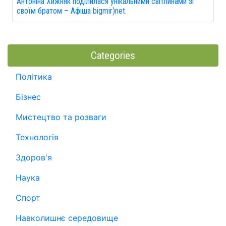
Антоніна Хижняк поділилася унікальними світлинами зі
своїм братом – Афіша bigmir)net.
Categories
Політика
Бізнес
Мистецтво та розваги
Технологія
Здоров'я
Наука
Спорт
Навколишнє середовище