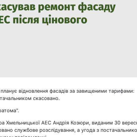
 планує відновлення фасадів за завищеними тарифами:
остачальником скасовано.
оатома".
ора Хмельницької АЕС Андрія Козюри, виданим 30 верес
йовано службове розслідування, а угода з постачальник