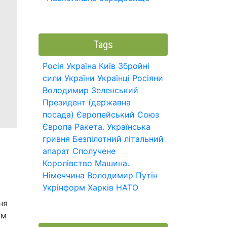
Tags
Росія
Україна
Київ
Збройні
сили України
Українці
Росіяни
Володимир Зеленський
Президент (державна
посада)
Європейський Союз
Європа
Ракета.
Українська
гривня
Безпілотний літальний
апарат
Сполучене
Королівство
Машина.
Німеччина
Володимир Путін
Укрінформ
Харків
НАТО
ня
ом