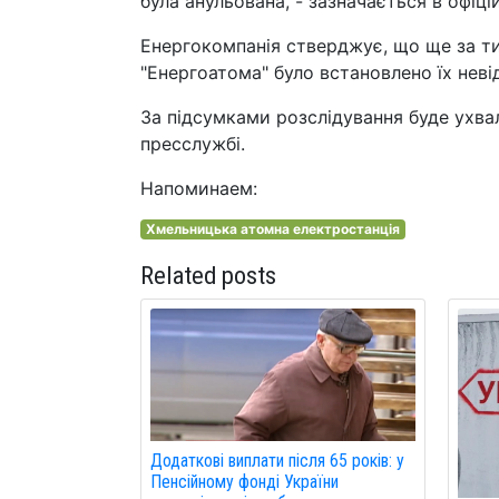
була анульована, - зазначається в офіці
Енергокомпанія стверджує, що ще за ти
"Енергоатома" було встановлено їх невід
За підсумками розслідування буде ухвал
пресслужбі.
Напоминаем:
Хмельницька атомна електростанція
Related posts
Додаткові виплати після 65 років: у
Пенсійному фонді України