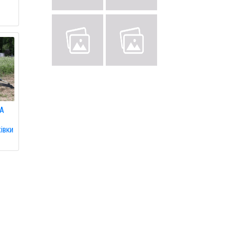
ША
івки