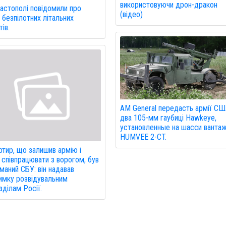
використовуючи дрон-дракон
астополі повідомили про
(відео)
 безпілотних літальних
ів.
AM General передасть армії С
два 105-мм гаубиці Hawkeye,
установленные на шасси вантаж
HUMVEE 2-CT.
тир, що залишив армію і
 співпрацювати з ворогом, був
маний СБУ: він надавав
имку розвідувальним
зділам Росії.