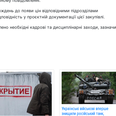
йному повідомленні.
ждень до появи цін відповідними підрозділами
повідність у проєктній документації цієї закупівлі.
ено необхідні кадрові та дисциплінарні заходи, зазнач
Українські військові вперше
знищили російський танк,