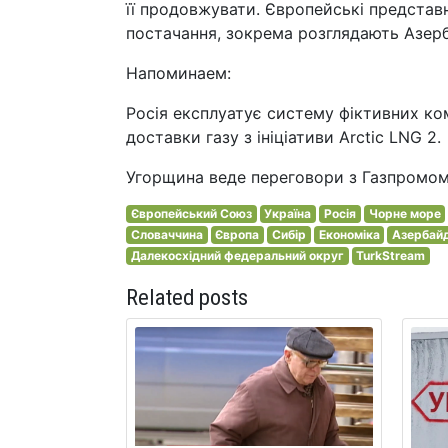
її продовжувати. Європейські предста
постачання, зокрема розглядають Азер
Напоминаем:
Росія експлуатує систему фіктивних ком
доставки газу з ініціативи Arctic LNG 2.
Угорщина веде переговори з Газпромом п
Європейський Союз
Україна
Росія
Чорне море
Словаччина
Європа
Сибір
Економіка
Азербай
Далекосхідний федеральний округ
TurkStream
Related posts