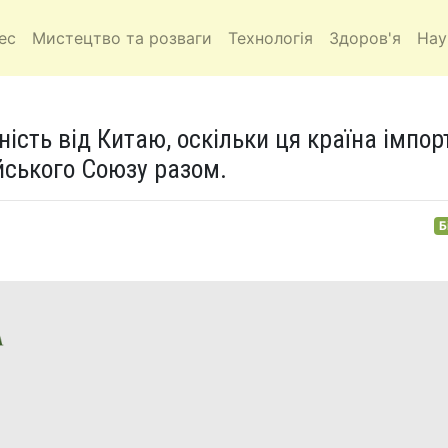
ес
Мистецтво та розваги
Технологія
Здоров'я
Нау
сть від Китаю, оскільки ця країна імпор
ейського Союзу разом.
Б