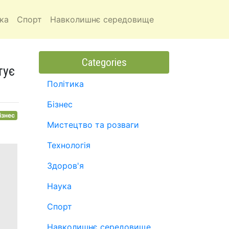
ка
Спорт
Навколишнє середовище
Categories
тує
Політика
Бізнес
ізнес
Мистецтво та розваги
Технологія
Здоров'я
Наука
Спорт
Навколишнє середовище