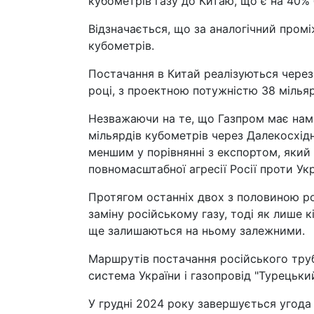
кубометрів газу до Китаю, що є на 40% 
Відзначається, що за аналогічний пром
кубометрів.
Постачання в Китай реалізуються через 
році, з проектною потужністю 38 мільяр
Незважаючи на те, що Газпром має намі
мільярдів кубометрів через Далекосхід
меншим у порівнянні з експортом, який
повномасштабної агресії Росії проти Укр
Протягом останніх двох з половиною ро
заміну російському газу, тоді як лише к
ще залишаються на ньому залежними.
Маршрутів постачання російського труб
система України і газопровід "Турецьки
У грудні 2024 року завершується угода 