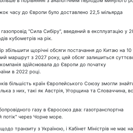
більше в порівнянні з аналогічним періодом минулого ро
іжок часу до Європи було доставлено 22,5 мільярда
газопровід "Сила Сибіру", введений в експлуатацію у 2
дів кубометрів на рік.
р збільшити щорічні обсяги постачання до Китаю на 10
ний маршрут з 2027 року, цей обсяг залишиться суттєв
 компанія здійснювала до Європи до початку
аїни в 2022 році.
ків більшість країн Європейського Союзу змогли знайт
ілька з них, такі як Австрія, Угорщина та Словаччина, в
опровідного газу в Євросоюз два: газотранспортна
й потік" через Чорне море.
щодо транзиту з Україною, і Кабінет Міністрів не має н