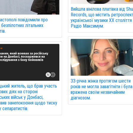
Вийшла вінілова платівка від Shu
Records, що містить ретроспек
астополі повідомили про
української музики XX століття 
 безпілотних літальних
Радіо Максимум.
ів.
33-річна жінка протягом шести
ький житель, що брав участь
років не могла завагітніти і була
ових діях на стороні
вражена своїм незвичайним
ських військ у Донбасі,
діагнозом.
вив занепокоєння щодо тиску
у сепаратистів.