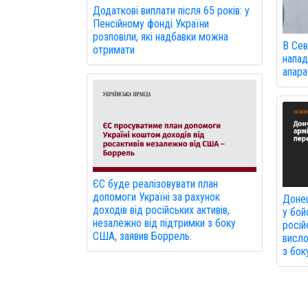
Додаткові виплати після 65 років: у
Пенсійному фонді України
розповіли, які надбавки можна
В Сев
отримати
напад
апарат
ЄС буде реалізовувати план
допомоги Україні за рахунок
Донец
доходів від російських активів,
у бой
незалежно від підтримки з боку
росій
США, заявив Боррель.
висло
з бок