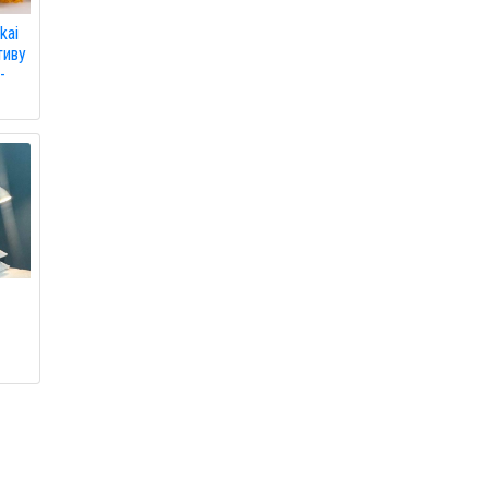
kai
тиву
-