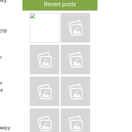
ку.
Recent posts
019
о
и
се
аміру