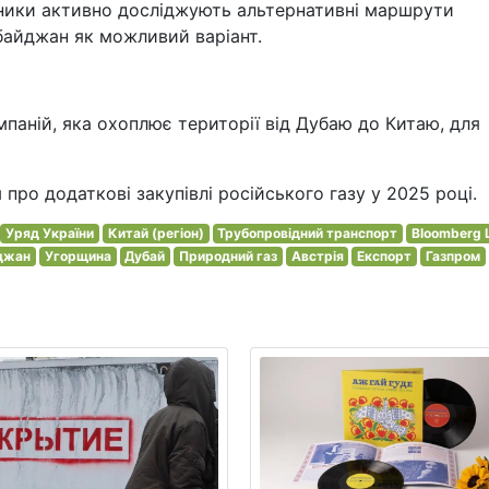
вники активно досліджують альтернативні маршрути
байджан як можливий варіант.
паній, яка охоплює території від Дубаю до Китаю, для
ро додаткові закупівлі російського газу у 2025 році.
Уряд України
Китай (регіон)
Трубопровідний транспорт
Bloomberg L
джан
Угорщина
Дубай
Природний газ
Австрія
Експорт
Газпром