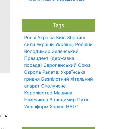
Tags
Росія
Україна
Київ
Збройні
сили України
Українці
Росіяни
Володимир Зеленський
Президент (державна
посада)
Європейський Союз
Європа
Ракета.
Українська
гривня
Безпілотний літальний
апарат
Сполучене
Королівство
Машина.
Німеччина
Володимир Путін
Укрінформ
Харків
НАТО
ства