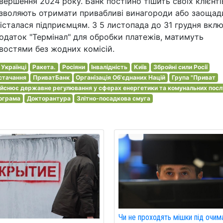
вершення 2024 року. Банк постійно тішить своїх клієнті
озволяють отримати привабливі винагороди або заощад
дісталася підприємцям. З 5 листопада до 31 грудня вкл
додаток "Термінал" для обробки платежів, матимуть
остями без жодних комісій.
Українці
Ракета.
Росіяни
Інвалідність
Київ
Збройні сили Росії
стачання
ПриватБанк
Організація Об'єднаних Націй
Група "Приват
дійснює державне регулювання у сферах енергетики та комунальних посл
рограма
Докторантура
Злітно-посадкова смуга
Чи не проходять мішки під очим