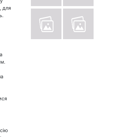
 у
, для
ь.
а
ом.
ла
ися
сію