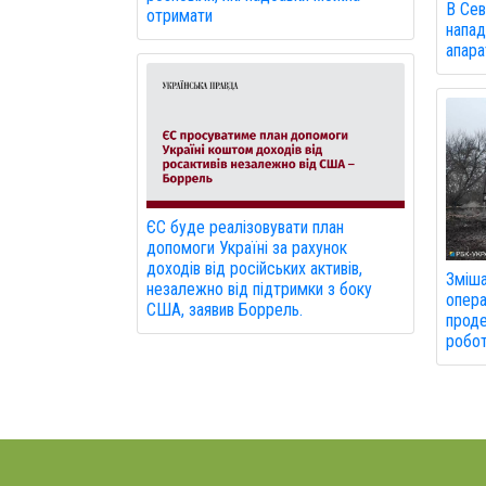
В Сев
отримати
напад
апарат
ЄС буде реалізовувати план
допомоги Україні за рахунок
доходів від російських активів,
Зміша
незалежно від підтримки з боку
опера
США, заявив Боррель.
прод
робот