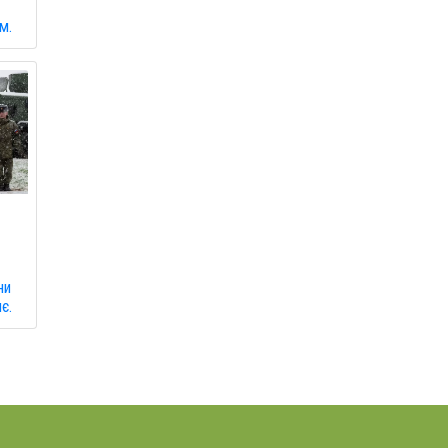
ь
м.
ни
є.