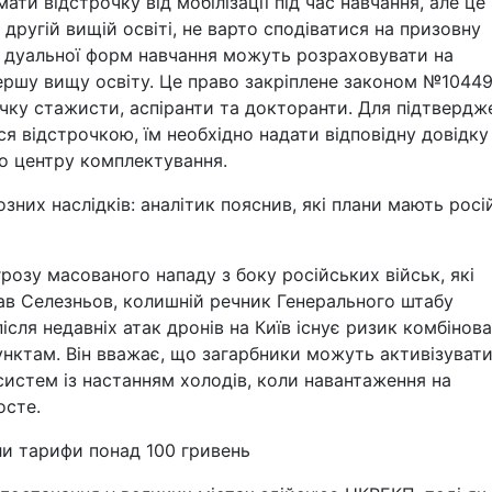
ти відстрочку від мобілізації під час навчання, але це
 другій вищій освіті, не варто сподіватися на призовну
та дуальної форм навчання можуть розраховувати на
першу вищу освіту. Це право закріплене законом №10449
чку стажисти, аспіранти та докторанти. Для підтвердж
я відстрочкою, їм необхідно надати відповідну довідку
о центру комплектування.
них наслідків: аналітик пояснив, які плани мають росі
озу масованого нападу з боку російських військ, які
лав Селезньов, колишній речник Генерального штабу
ісля недавніх атак дронів на Київ існує ризик комбінов
унктам. Він вважає, що загарбники можуть активізуват
истем із настанням холодів, коли навантаження на
осте.
ли тарифи понад 100 гривень