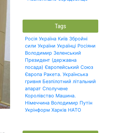
Tags
Росія
Україна
Київ
Збройні
сили України
Українці
Росіяни
Володимир Зеленський
Президент (державна
посада)
Європейський Союз
Європа
Ракета.
Українська
гривня
Безпілотний літальний
апарат
Сполучене
Королівство
Машина.
Німеччина
Володимир Путін
Укрінформ
Харків
НАТО