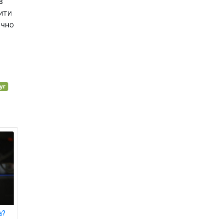
в
ити
ючно
уг
а?