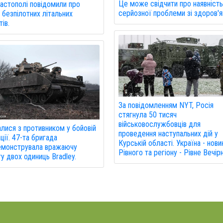
Це може свідчити про наявніст
астополі повідомили про
серйозної проблеми зі здоров'я
 безпілотних літальних
ів.
За повідомленням NYT, Росія
стягнула 50 тисяч
військовослужбовців для
лися з противником у бойовій
проведення наступальних дій у
ції. 47-та бригада
Курській області. Україна - нови
емонструвала вражаючу
Рівного та регіону - Рівне Вечірн
у двох одиниць Bradley.