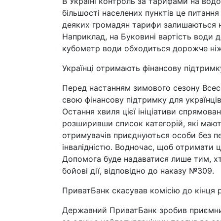
В Україні контроль за тарифами на водо
більшості населених пунктів це питання
деяких громадян тарифи залишаються не
Наприклад, на Буковині вартість води 
кубометр води обходиться дорожче ніж
Українці отримають фінансову підтримк
Перед настанням зимового сезону Все
свою фінансову підтримку для українців
Остання хвиля цієї ініціативи спрямова
розширивши список категорій, які мают
отримувачів приєднуються особи без пен
інвалідністю. Водночас, щоб отримати ц
Допомога буде надаватися лише тим, х
бойові дії, відповідно до наказу №309.
ПриватБанк скасував комісію до кінця 
Державний ПриватБанк зробив приємний