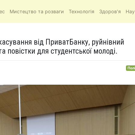
ес
Мистецтво та розваги
Технологія
Здоров'я
Нау
скасування від ПриватБанку, руйнівний
 та повістки для студентської молоді.
Пол