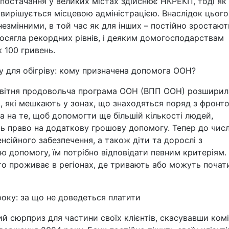
постачання у великих містах здійснює НКРЕКП, тоді як
 вирішується місцевою адміністрацією. Внаслідок цього
змінними, в той час як для інших – постійно зростают
досягла рекордних рівнів, і деяким домогосподарствам
 100 гривень.
у для обігріву: кому призначена допомога ООН?
світня продовольча програма ООН (ВПП ООН) розширил
, які мешкають у зонах, що знаходяться поряд з фронт
на на те, щоб допомогти ще більшій кількості людей,
ь право на додаткову грошову допомогу. Тепер до чис
сійного забезпечення, а також діти та дорослі з
ю допомогу, їм потрібно відповідати певним критеріям.
то проживає в регіонах, де тривають або можуть почат
року: за що не доведеться платити
 сюрприз для частини своїх клієнтів, скасувавши комі