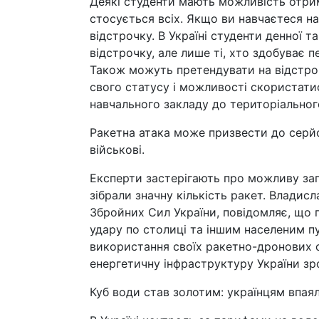
Деякі студенти мають можливість отрима
стосується всіх. Якщо ви навчаєтеся на
відстрочку. В Україні студенти денної 
відстрочку, але лише ті, хто здобуває 
Також можуть претендувати на відстро
свого статусу і можливості скористатис
навчального закладу до територіальног
Ракетна атака може призвести до серйоз
військові.
Експерти застерігають про можливу загр
зібрали значну кількість ракет. Владис
Збройних Сил України, повідомляє, що п
удару по столиці та іншим населеним п
використання своїх ракетно-дронових с
енергетичну інфраструктуру України зр
Куб води став золотим: українцям впая