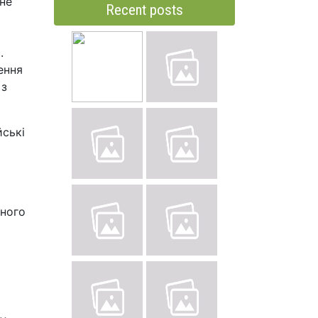
 не
Recent posts
.
ення
 з
йські
аного
и