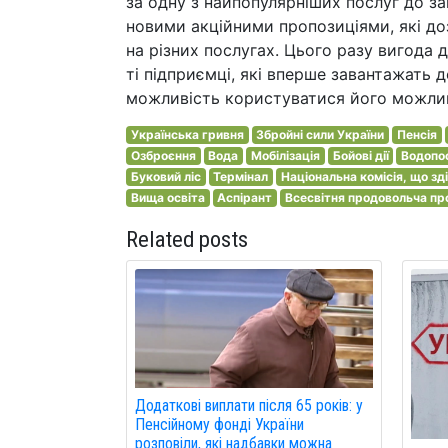
за одну з найпопулярніших послуг до за
новими акційними пропозиціями, які д
на різних послугах. Цього разу вигода 
ті підприємці, які вперше завантажать 
можливість користуватися його можлив
Українська гривня
Збройні сили України
Пенсія
Озброєння
Вода
Мобілізація
Бойові дії
Водопо
Буковий ліс
Термінал
Національна комісія, що з
Вища освіта
Аспірант
Всесвітня продовольча п
Related posts
Додаткові виплати після 65 років: у
Пенсійному фонді України
розповіли, які надбавки можна