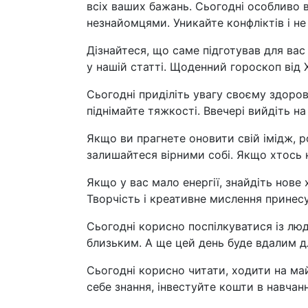
всіх ваших бажань. Сьогодні особливо 
незнайомцями. Уникайте конфліктів і не
Дізнайтеся, що саме підготував для вас
у нашій статті. Щоденний гороскоп від Х
Сьогодні приділіть увагу своєму здоро
піднімайте тяжкості. Ввечері вийдіть на
Якщо ви прагнете оновити свій імідж, р
залишайтеся вірними собі. Якщо хтось н
Якщо у вас мало енергії, знайдіть нове 
Творчість і креативне мислення принесу
Сьогодні корисно поспілкуватися із лю
близьким. А ще цей день буде вдалим дл
Сьогодні корисно читати, ходити на май
себе знання, інвестуйте кошти в навчанн