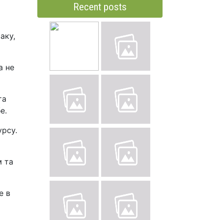
Recent posts
аку,
а не
та
е.
урсу.
м та
е в