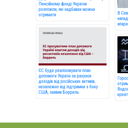
Пенсійному фонді України
розповіли, які надбавки можна
В Сев
отримати
напад
апарат
ЄС буде реалізовувати план
допомоги Україні за рахунок
Горос
доходів від російських активів,
отрим
незалежно від підтримки з боку
Водол
США, заявив Боррель.
креат