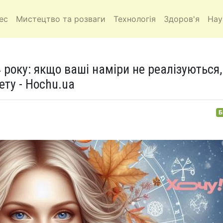
ес
Мистецтво та розваги
Технологія
Здоров'я
Нау
 року: якщо ваші наміри не реалізуються,
ету - Hochu.ua
Б