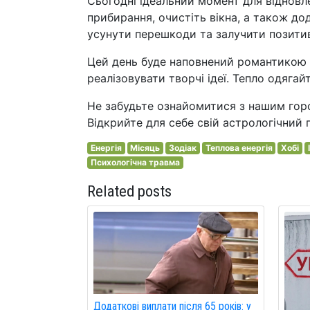
Сьогодні ідеальний момент для відновл
прибирання, очистіть вікна, а також дод
усунути перешкоди та залучити позитив
Цей день буде наповнений романтикою 
реалізовувати творчі ідеї. Тепло одягай
Не забудьте ознайомитися з нашим горо
Відкрийте для себе свій астрологічний 
Енергія
Місяць
Зодіак
Теплова енергія
Хобі
Психологічна травма
Related posts
Додаткові виплати після 65 років: у