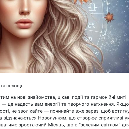
 веселощі.
им на нові знайомства, цікаві події та гармонійні миті.
 — це надасть вам енергії та творчого натхнення. Якщо
ості, не зволікайте — починайте вже зараз, щоб встигн
ла відзначаються Новолунням, що створює сприятливі 
риватиме зростаючий Місяць, що є "зеленим світлом" дл