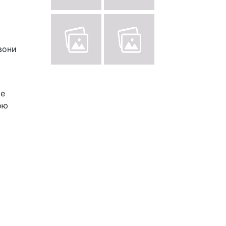
 вони
ше
ою