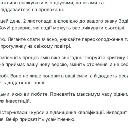
важливо спілкуватися з друзями, колегами та
 піддавайтеся на провокації.
 цей день, 2 листопада, відповідно до вашого знаку Зоді
очу! розкриє, які події можуть вас очікувати сьогодні.
в'ю. Лягайте спати вчасно, уникайте переохолодження т
 прогулянку на свіжому повітрі.
озпочніть процес змін вже сьогодні. Ігноруйте критику 
е приймає вашу нову версію, змініть оточення, а не себ
хобі. Воно не лише поновить ваші сили, а й додасть рес
ть додаткові гроші.
дьми, яких ви любите. Присвятіть максимум часу рідни
я інвестицій.
стер-класи і курси з підвищення кваліфікації. Вкладайт
я. Вечір присвятіть усамітненню.