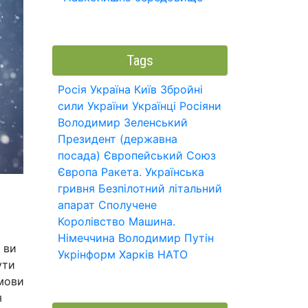
Tags
Росія
Україна
Київ
Збройні
сили України
Українці
Росіяни
Володимир Зеленський
Президент (державна
посада)
Європейський Союз
Європа
Ракета.
Українська
гривня
Безпілотний літальний
апарат
Сполучене
Королівство
Машина.
Німеччина
Володимир Путін
 ви
Укрінформ
Харків
НАТО
ути
умови
я