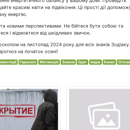
ення енергетичного балансу у вашому домі. Проведіть
айте красиві квіти на підвіконня. Ці прості дії допомож
ну енергію.
та новими перспективами. Не бійтеся бути собою та
теся і відмовтеся від шкідливих звичок.
скопом на листопад 2024 року для всіх знаків Зодіаку.
прогноз на початок осені!
Інвестиції
Гороскоп
Мотивація
Знання
Одяг
Імідж
Канал
Оточе