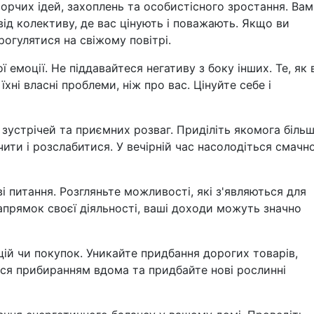
ворчих ідей, захоплень та особистісного зростання. Вам
від колективу, де вас цінують і поважають. Якщо ви
рогулятися на свіжому повітрі.
 емоції. Не піддавайтеся негативу з боку інших. Те, як
їхні власні проблеми, ніж про вас. Цінуйте себе і
 зустрічей та приємних розваг. Приділіть якомога біль
ити і розслабитися. У вечірній час насолодіться смачн
ві питання. Розгляньте можливості, які з'являються для
апрямок своєї діяльності, ваші доходи можуть значно
цій чи покупок. Уникайте придбання дорогих товарів,
ься прибиранням вдома та придбайте нові рослинні