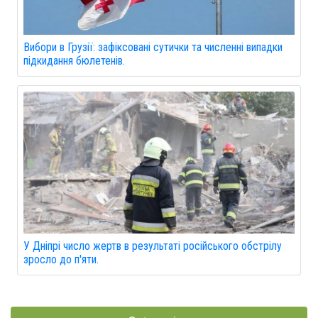
Вибори в Грузії: зафіксовані сутички та численні випадки
підкидання бюлетенів.
У Дніпрі число жертв в результаті російського обстрілу
зросло до п'яти.