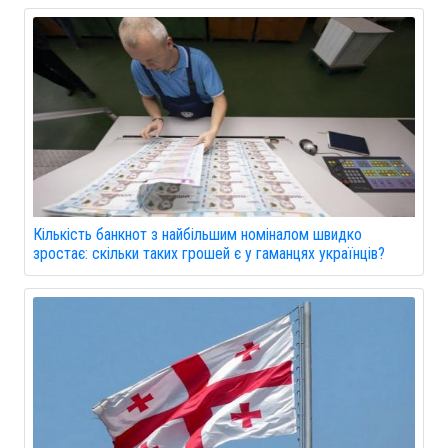
Кількість банкнот з найбільшим номіналом швидко
зростає: скільки таких грошей є у гаманцях українців?