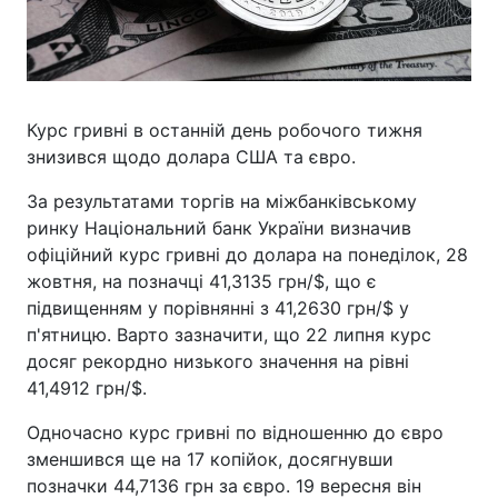
Курс гривні в останній день робочого тижня
знизився щодо долара США та євро.
За результатами торгів на міжбанківському
ринку Національний банк України визначив
офіційний курс гривні до долара на понеділок, 28
жовтня, на позначці 41,3135 грн/$, що є
підвищенням у порівнянні з 41,2630 грн/$ у
п'ятницю. Варто зазначити, що 22 липня курс
досяг рекордно низького значення на рівні
41,4912 грн/$.
Одночасно курс гривні по відношенню до євро
зменшився ще на 17 копійок, досягнувши
позначки 44,7136 грн за євро. 19 вересня він