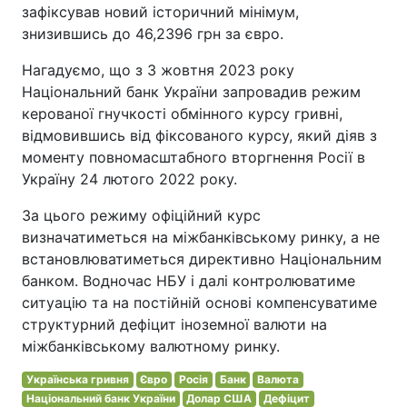
зафіксував новий історичний мінімум,
знизившись до 46,2396 грн за євро.
Нагадуємо, що з 3 жовтня 2023 року
Національний банк України запровадив режим
керованої гнучкості обмінного курсу гривні,
відмовившись від фіксованого курсу, який діяв з
моменту повномасштабного вторгнення Росії в
Україну 24 лютого 2022 року.
За цього режиму офіційний курс
визначатиметься на міжбанківському ринку, а не
встановлюватиметься директивно Національним
банком. Водночас НБУ і далі контролюватиме
ситуацію та на постійній основі компенсуватиме
структурний дефіцит іноземної валюти на
міжбанківському валютному ринку.
Українська гривня
Євро
Росія
Банк
Валюта
Національний банк України
Долар США
Дефіцит