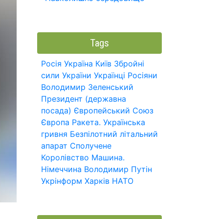
Tags
Росія
Україна
Київ
Збройні
сили України
Українці
Росіяни
Володимир Зеленський
Президент (державна
посада)
Європейський Союз
Європа
Ракета.
Українська
гривня
Безпілотний літальний
апарат
Сполучене
Королівство
Машина.
Німеччина
Володимир Путін
Укрінформ
Харків
НАТО