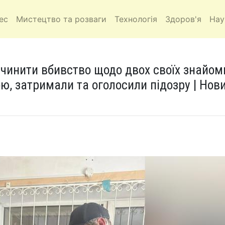
ес
Мистецтво та розваги
Технологія
Здоров'я
Нау
вчинити вбивство щодо двох своїх знайом
ою, затримали та оголосили підозру | Нов