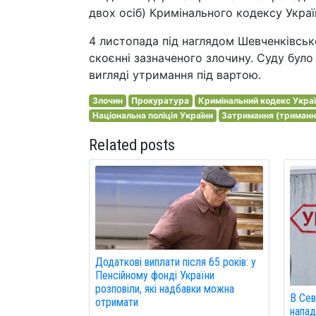
двох осіб) Кримінального кодексу Украї
4 листопада під наглядом Шевченківськ
скоєнні зазначеного злочину. Суду бул
вигляді утримання під вартою.
Злочин
Прокуратура
Кримінальний кодекс Укра
Національна поліція України
Затримання (триманн
Related posts
Додаткові виплати після 65 років: у
Пенсійному фонді України
розповіли, які надбавки можна
В Сев
отримати
напад