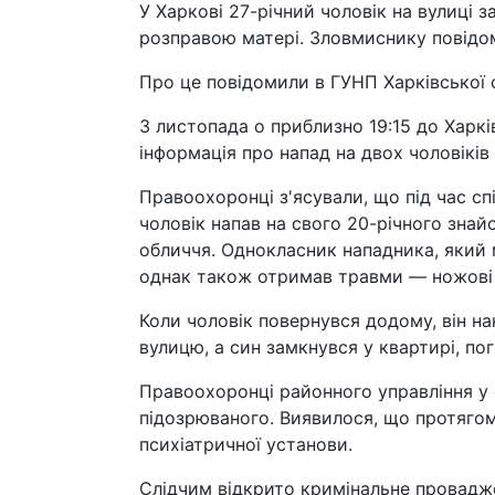
У Харкові 27-річний чоловік на вулиці
розправою матері. Зловмиснику повідом
Про це повідомили в ГУНП Харківської о
3 листопада о приблизно 19:15 до Харкі
інформація про напад на двох чоловіків
Правоохоронці з'ясували, що під час сп
чоловік напав на свого 20-річного зн
обличчя. Однокласник нападника, який м
однак також отримав травми — ножові р
Коли чоловік повернувся додому, він на
вулицю, а син замкнувся у квартирі, по
Правоохоронці районного управління у 
підозрюваного. Виявилося, що протягом
психіатричної установи.
Слідчим відкрито кримінальне провадження