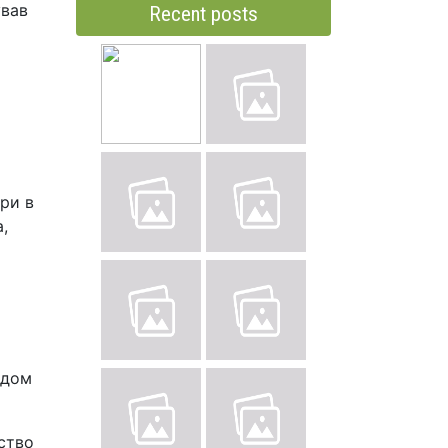
ував
Recent posts
ри в
,
ядом
вство