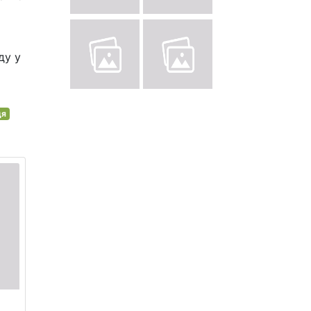
ду у
ця