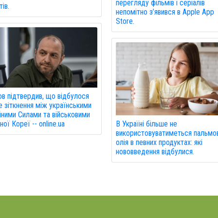
перегляду фільмів і серіалів
ів.
непомітно з’явився в Apple App
Store.
в підтвердив, що відбулося
 зіткнення між українськими
ними Силами та військовими
В Україні більше не
ної Кореї -- online.ua
використовуватиметься пальмо
олія в певних продуктах: які
нововведення відбулися.