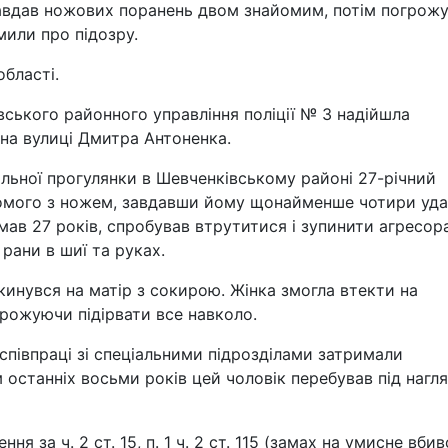
 завдав ножових поранень двом знайомим, потім погрож
или про підозру.
бласті.
вського районного управління поліції № 3 надійшла
 на вулиці Дмитра Антоненка.
ільної прогулянки в Шевченківському районі 27-річний
айомого з ножем, завдавши йому щонайменше чотири уда
ав 27 років, спробував втрутитися і зупинити агресора
ани в шиї та руках.
кинувся на матір з сокирою. Жінка змогла втекти на
грожуючи підірвати все навколо.
співпраці зі спеціальними підрозділами затримали
 останніх восьми років цей чоловік перебував під нагл
 за ч. 2 ст. 15, п. 1 ч. 2 ст. 115 (замах на умисне вби