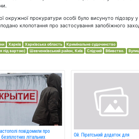
ни.
ої окружної прокуратури особі було висунуто підозру у
о подано клопотання про застосування запобіжного захо
їни
Харків
Харківська область
Кримінальне судочинство
я під вартою)
Шевченківський район, Київ
Слідчий
Вбивство.
Вули
астополі повідомили про
Ой. Піратський додаток для
 безпілотних літальних