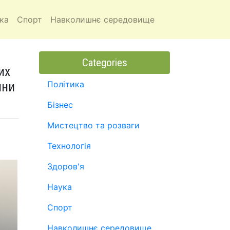
ка
Спорт
Навколишнє середовище
Categories
их
ини
Політика
Бізнес
Мистецтво та розваги
Технологія
Здоров'я
Наука
Спорт
Навколишнє середовище