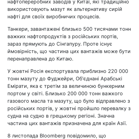
нафтопереробних заводів у Китаї, які традиційно
використовують мазут як альтернативу сирій
нафті для своїх виробничих процесів.
Танкери, завантажені близько 500 тисячами тонн
важких нафтопродуктів з російських портів,
зараз прямують до Сінгапуру. Проте існує
ймовірність, що частина цих вантажів може бути
перенаправлена до Китаю.
У жовтні Росія експортувала приблизно 220 000
тонн мазуту до Фуджейри, Об'єднані Арабські
Емірати, яка є третім за величиною бункерним
портом у світі. Близько 200 000 тонн важкого
газового масла та мазуту, що було відправлено з
російських портів, у жовтні пройшло перевалку з
судна на судно в грецькому регіоні. Значна
частина цих вантажів призначена для країн Азії.
8 листопада Bloomberg повідомило, що