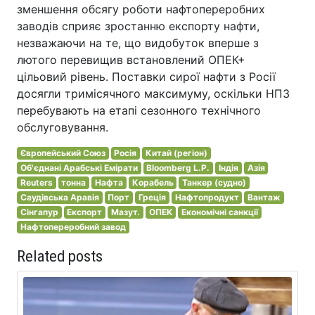
зменшення обсягу роботи нафтопереробних
заводів сприяє зростанню експорту нафти,
незважаючи на те, що видобуток вперше з
лютого перевищив встановлений ОПЕК+
цільовий рівень. Поставки сирої нафти з Росії
досягли тримісячного максимуму, оскільки НПЗ
перебувають на етапі сезонного технічного
обслуговування.
Європейський Союз
Росія
Китай (регіон)
Об'єднані Арабські Емірати
Bloomberg L.P.
Індія
Азія
Reuters
тонна
Нафта
Корабель
Танкер (судно)
Саудівська Аравія
Порт
Греція
Нафтопродукт
Вантаж
Сінгапур
Експорт
Мазут.
ОПЕК
Економічні санкції
Нафтопереробний завод
Related posts