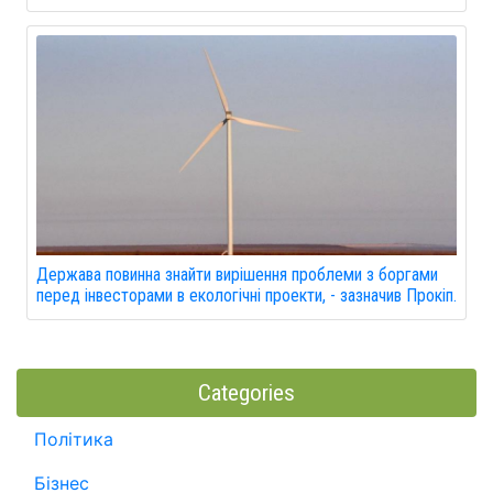
Держава повинна знайти вирішення проблеми з боргами
перед інвесторами в екологічні проекти, - зазначив Прокіп.
Categories
Політика
Бізнес