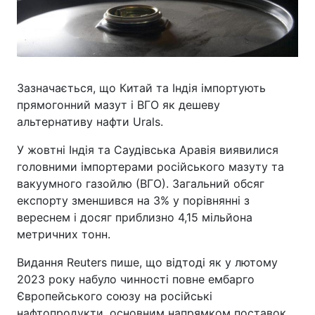
Зазначається, що Китай та Індія імпортують
прямогонний мазут і ВГО як дешеву
альтернативу нафти Urals.
У жовтні Індія та Саудівська Аравія виявилися
головними імпортерами російського мазуту та
вакуумного газойлю (ВГО). Загальний обсяг
експорту зменшився на 3% у порівнянні з
вереснем і досяг приблизно 4,15 мільйона
метричних тонн.
Видання Reuters пише, що відтоді як у лютому
2023 року набуло чинності повне ембарго
Європейського союзу на російські
нафтопродукти, основним напрямком поставок