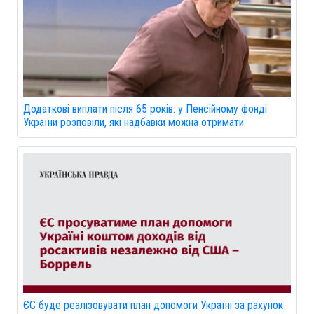
Додаткові виплати після 65 років: у Пенсійному фонді
України розповіли, які надбавки можна отримати
ЄС буде реалізовувати план допомоги Україні за рахунок