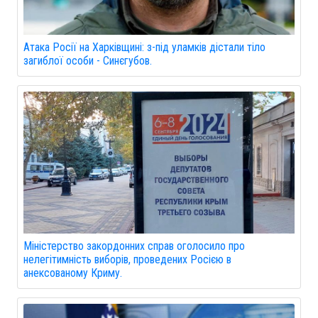
Атака Росії на Харківщині: з-під уламків дістали тіло
загиблої особи - Синєгубов.
Міністерство закордонних справ оголосило про
нелегітимність виборів, проведених Росією в
анексованому Криму.