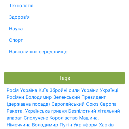
Технологія
Здоров'я
Наука
Спорт
Навколишнє середовище
Tags
Росія
Україна
Київ
Збройні сили України
Українці
Росіяни
Володимир Зеленський
Президент
(державна посада)
Європейський Союз
Європа
Ракета.
Українська гривня
Безпілотний літальний
апарат
Сполучене Королівство
Машина.
Німеччина
Володимир Путін
Укрінформ
Харків