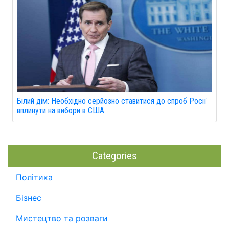
Білий дім: Необхідно серйозно ставитися до спроб Росії
вплинути на вибори в США.
Categories
Політика
Бізнес
Мистецтво та розваги