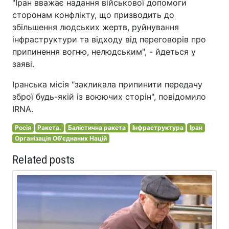
"Іран вважає надання військової допомоги
сторонам конфлікту, що призводить до
збільшення людських жертв, руйнування
інфраструктури та відходу від переговорів про
припинення вогню, нелюдським", - йдеться у
заяві.
Іранська місія "закликала припинити передачу
зброї будь-якій із воюючих сторін", повідомило
IRNA.
Росія
Ракета.
Балістична ракета
Інфраструктура
Іран
Організація Об'єднаних Націй
Related posts