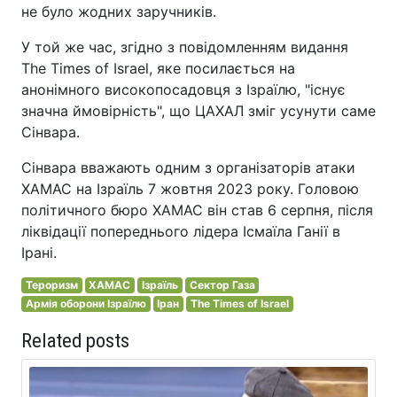
не було жодних заручників.
У той же час, згідно з повідомленням видання
The Times of Israel, яке посилається на
анонімного високопосадовця з Ізраїлю, "існує
значна ймовірність", що ЦАХАЛ зміг усунути саме
Сінвара.
Сінвара вважають одним з організаторів атаки
ХАМАС на Ізраїль 7 жовтня 2023 року. Головою
політичного бюро ХАМАС він став 6 серпня, після
ліквідації попереднього лідера Ісмаїла Ганії в
Ірані.
Тероризм
ХАМАС
Ізраїль
Сектор Газа
Армія оборони Ізраїлю
Іран
The Times of Israel
Related posts