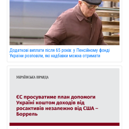
Додаткові виплати після 65 років: у Пенсійному фонді
України розповіли, які надбавки можна отримати