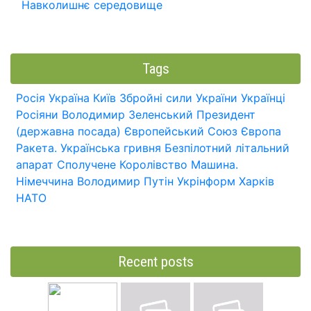
Навколишнє середовище
Tags
Росія
Україна
Київ
Збройні сили України
Українці
Росіяни
Володимир Зеленський
Президент
(державна посада)
Європейський Союз
Європа
Ракета.
Українська гривня
Безпілотний літальний
апарат
Сполучене Королівство
Машина.
Німеччина
Володимир Путін
Укрінформ
Харків
НАТО
Recent posts