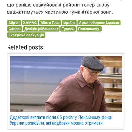
що раніше евакуйовані райони тепер знову
вважатимуться частиною гуманітарної зони.
Зброя
ХАМАС
Місто Газа
Ізраїль
Армія оборони Ізраїлю
Сапер.
Дивізія (військова)
Тунель
Полковнику.
Екстрена евакуація
Related posts
Додаткові виплати після 65 років: у Пенсійному фонді
України розповіли, які надбавки можна отримати