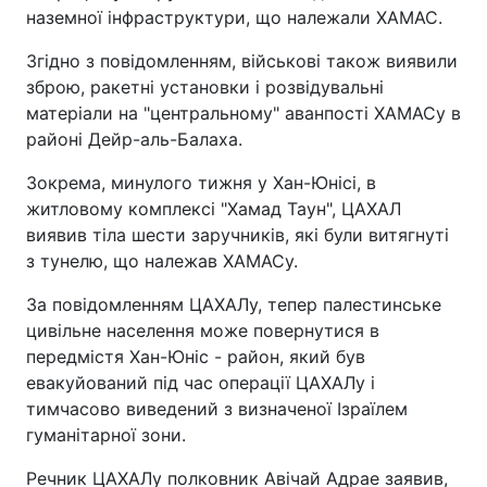
наземної інфраструктури, що належали ХАМАС.
Згідно з повідомленням, військові також виявили
зброю, ракетні установки і розвідувальні
матеріали на "центральному" аванпості ХАМАСу в
районі Дейр-аль-Балаха.
Зокрема, минулого тижня у Хан-Юнісі, в
житловому комплексі "Хамад Таун", ЦАХАЛ
виявив тіла шести заручників, які були витягнуті
з тунелю, що належав ХАМАСу.
За повідомленням ЦАХАЛу, тепер палестинське
цивільне населення може повернутися в
передмістя Хан-Юніс - район, який був
евакуйований під час операції ЦАХАЛу і
тимчасово виведений з визначеної Ізраїлем
гуманітарної зони.
Речник ЦАХАЛу полковник Авічай Адрае заявив,