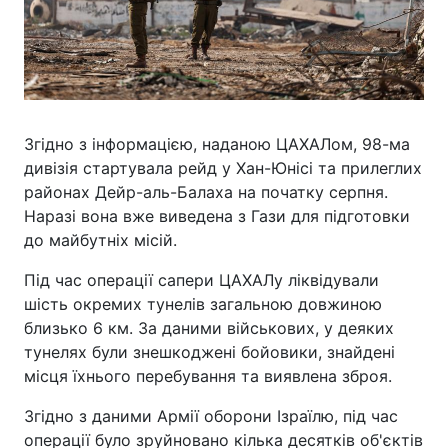
Згідно з інформацією, наданою ЦАХАЛом, 98-ма
дивізія стартувала рейд у Хан-Юнісі та прилеглих
районах Дейр-аль-Балаха на початку серпня.
Наразі вона вже виведена з Гази для підготовки
до майбутніх місій.
Під час операції сапери ЦАХАЛу ліквідували
шість окремих тунелів загальною довжиною
близько 6 км. За даними військових, у деяких
тунелях були знешкоджені бойовики, знайдені
місця їхнього перебування та виявлена зброя.
Згідно з даними Армії оборони Ізраїлю, під час
операції було зруйновано кілька десятків об'єктів