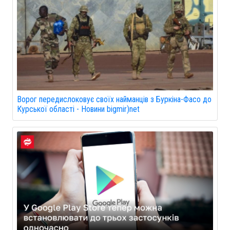
Ворог передислоковує своїх найманців з Буркіна-Фасо до
Курської області - Новини bigmir)net