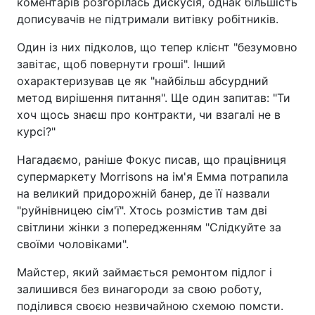
коментарів розгорілась дискусія, однак більшість
дописувачів не підтримали витівку робітників.
Один із них підколов, що тепер клієнт "безумовно
завітає, щоб повернути гроші". Інший
охарактеризував це як "найбільш абсурдний
метод вирішення питання". Ще один запитав: "Ти
хоч щось знаєш про контракти, чи взагалі не в
курсі?"
Нагадаємо, раніше Фокус писав, що працівниця
супермаркету Morrisons на ім'я Емма потрапила
на великий придорожній банер, де її назвали
"руйнівницею сім'ї". Хтось розмістив там дві
світлини жінки з попередженням "Слідкуйте за
своїми чоловіками".
Майстер, який займається ремонтом підлог і
залишився без винагороди за свою роботу,
поділився своєю незвичайною схемою помсти.