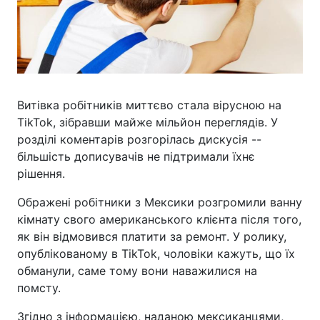
Витівка робітників миттєво стала вірусною на
TikTok, зібравши майже мільйон переглядів. У
розділі коментарів розгорілась дискусія --
більшість дописувачів не підтримали їхнє
рішення.
Ображені робітники з Мексики розгромили ванну
кімнату свого американського клієнта після того,
як він відмовився платити за ремонт. У ролику,
опублікованому в TikTok, чоловіки кажуть, що їх
обманули, саме тому вони наважилися на
помсту.
Згідно з інформацією, наданою мексиканцями,