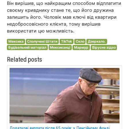
Він вирішив, що найкращим способом відплатити
своєму кривднику стане те, що його дружина
залишить його. Чоловік мав ключі від квартири
недобросовісного клієнта, тому вирішив
використати цю можливість.
Мексика
Сполучені Штати
TikTok
Скло
Дзеркало.
Будівельний матеріал
Мексиканці
Мармур
Вірусне відео
Related posts
Додаткові виплати після 65 років: у Пенсійному фонді