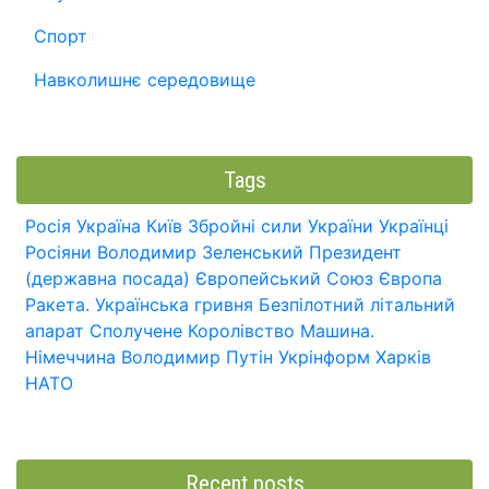
Спорт
Навколишнє середовище
Tags
Росія
Україна
Київ
Збройні сили України
Українці
Росіяни
Володимир Зеленський
Президент
(державна посада)
Європейський Союз
Європа
Ракета.
Українська гривня
Безпілотний літальний
апарат
Сполучене Королівство
Машина.
Німеччина
Володимир Путін
Укрінформ
Харків
НАТО
Recent posts