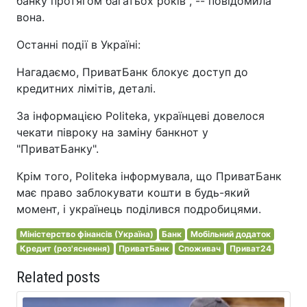
банку протягом багатьох років", -- повідомила
вона.
Останні події в Україні:
Нагадаємо, ПриватБанк блокує доступ до
кредитних лімітів, деталі.
За інформацією Politeka, українцеві довелося
чекати півроку на заміну банкнот у
"ПриватБанку".
Крім того, Politeka інформувала, що ПриватБанк
має право заблокувати кошти в будь-який
момент, і українець поділився подробицями.
Міністерство фінансів (Україна)
Банк
Мобільний додаток
Кредит (роз'яснення)
ПриватБанк
Споживач
Приват24
Related posts