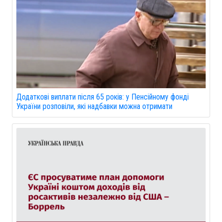
Додаткові виплати після 65 років: у Пенсійному фонді
України розповіли, які надбавки можна отримати