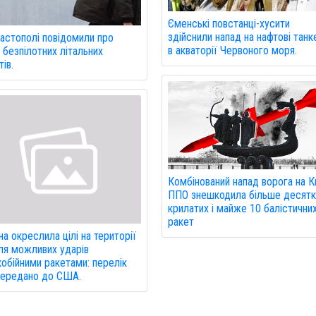
Єменські повстанці-хусити
здійснили напад на нафтові танк
астополі повідомили про
в акваторії Червоного моря.
 безпілотних літальних
ів.
Комбінований напад ворога на К
ППО знешкодила більше десятк
крилатих і майже 10 балістични
ракет
на окреслила цілі на території
я можливих ударів
обійними ракетами: перелік
передано до США.