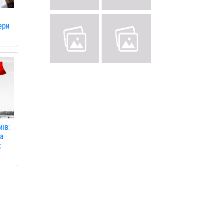
ери
иїв:
а
х