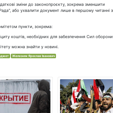
даткові зміни до законопроєкту, зокрема зменшити
Рада", або ухвалити документ лише в першому читанні з
омітетом пункти, зокрема:
іциту коштів, необхідних для забезпечення Сил оборони
ітету можна знайти у новині.
юджет
Железняк Ярослав Іванович