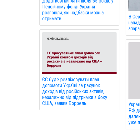
Додаткові виплати після 65 років: у
Пенсійному фонді України
розповіли, які надбавки можна
В Сев
отримати
напад
апарат
ЄС буде реалізовувати план
допомоги Україні за рахунок
доходів від російських активів,
незалежно від підтримки з боку
США, заявив Боррель.
Украї
РФ дл
далек
уже 