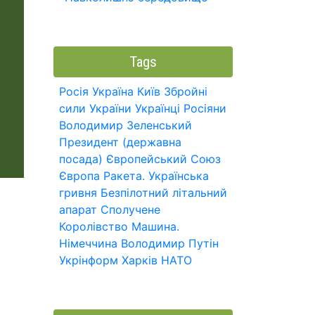
Tags
Росія
Україна
Київ
Збройні
сили України
Українці
Росіяни
Володимир Зеленський
Президент (державна
посада)
Європейський Союз
Європа
Ракета.
Українська
гривня
Безпілотний літальний
апарат
Сполучене
Королівство
Машина.
Німеччина
Володимир Путін
Укрінформ
Харків
НАТО