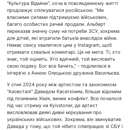
"Культура Відміни", хоча в повсякденному житті
продовжує спілкуватися російською. "Ми
власними силами підтримуємо військових,
багато особистих речей продали. Альберт
переказав значну суму на потреби ЗСУ, зокрема
для дітей, які втратили батьків внаслідок війни.
Немає сенсу хвалитися цим у Instagram, щоб
отримати схвальні коментарі. Це не мета. Ті, хто
знає, той оцінить. Хто вдячний, той висловить
свою подяку. Бог все бачить," - поділилася в
інтерв'ю з Анною Олицькою дружина Васильєва.
У січні 2024 року між артистом та захисником
"Азовсталі" Давидом Касаткіним, більше відомим
під позивним Хімік, виник конфлікт. Все почалося
під час стриму на Kyivstoner, де артист
висловлював деякі дивні міркування про
українських військових. Зокрема, він звинуватив
Давида у тому, що той нібито співпрацює зі СБУ і