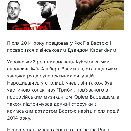
Після 2014 року працював у Росії з Бастою і
посварився з військовим Давидом Касаткіним
Український реп-виконавець Kyivstoner, чиє
справжнє ім'я Альберт Васильєв, став відомим
завдяки ряду суперечливих ситуацій.
Народившись у столиці, Києві, він також був
частиною колективу "Гриби", пов'язаного з
проросійським музикантом Юрієм Бардашем, а
також підтримував дружні стосунки з
кримським артистом Бастою навіть після подій
2014 року.
Непередодні масштабного вторгнення Росії,