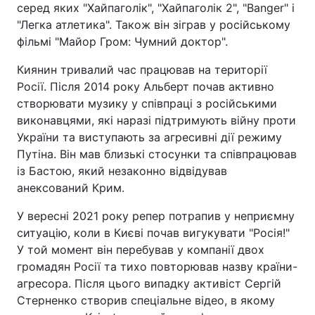
серед яких "Хайпаголік", "Хайпаголік 2", "Banger" і
"Легка атлетика". Також він зіграв у російському
фільмі "Майор Гром: Чумний доктор".
Киянин тривалий час працював на території
Росії. Після 2014 року Альберт почав активно
створювати музику у співпраці з російськими
виконавцями, які наразі підтримують війну проти
України та виступають за агресивні дії режиму
Путіна. Він мав близькі стосунки та співпрацював
із Бастою, який незаконно відвідував
анексований Крим.
У вересні 2021 року репер потрапив у неприємну
ситуацію, коли в Києві почав вигукувати "Росія!"
У той момент він перебував у компанії двох
громадян Росії та тихо повторював назву країни-
агресора. Після цього випадку активіст Сергій
Стерненко створив спеціальне відео, в якому