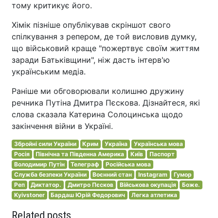
тому критикує його.
Хімік пізніше опублікував скріншот свого
спілкування з репером, де той висловив думку,
що військовий краще "пожертвує своїм життям
заради Батьківщини", ніж дасть інтерв'ю
українським медіа.
Раніше ми обговорювали колишню дружину
речника Путіна Дмитра Пєскова. Дізнайтеся, які
слова сказала Катерина Солоцинська щодо
закінчення війни в Україні.
Збройні сили України
Крим
Україна
Українська мова
Росія
Північна та Південна Америка
Київ
Паспорт
Володимир Путін
Телеграф
Російська мова
Служба безпеки України
Воєнний стан
Instagram
Гумор
Реп
Диктатор.
Дмитро Пєсков
Військова окупація
Боже.
Kyivstoner
Бардаш Юрій Федорович
Легка атлетика
Related posts