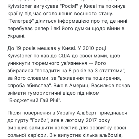
Kyivstoner вигукував "Росія!" у Києві та покинув
країну під час оголошення воєнного стану.
"Телеграф" ділиться інформацією про те, де нині
перебуває репер і які його думки щодо війни в
Україні.
До 19 років мешкав у Києві. У 2010 році
Kyivstoner поїхав до США до своєї мами, щоб
уникнути тюремного ув'язнення -- його
збиралися "посадити на 8 років за 3 статтями",
за його словами, за "вживання та поширення,
спроба вбивства". Вже в Америці Васильєв почав
знімати гумористичні відео під ніком
"Бюджетний Гай Річі".
Після повернення в Україну Альберт приєднався
до гурту "Гриби", але в лютому 2017 року
вирішив залишити колектив для розвитку своєї
сольної кар'єри. Він випустив кілька альбомів,