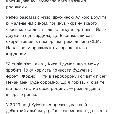
критикував Kyivstoner за його зв'язки з
росіянами.
Репер разом із сім'єю, дружиною Аліною Боул та
їх маленьким сином, покинув Україну всього
через кілька днів після початку вторгнення. Його
дружина підтвердила, що Васильєв виїхав,
скориставшись паспортом громадянина США.
Наразі вони проживають і працюють за
кордоном.
"Я сидів п'ять днів у Києві і думав, що я можу
зробити і яку користь принести будучи на
фронті. Жодної. Піти в тероборону і співати пісні?
Нехай мені буде соромно, що я поїхав, ніж за те,
що не захистив свою родину", -- розповідав в
інтерв'ю репер.
У 2023 році Kyivstoner презентував свій
дебютний альбом українською мовою під назвою