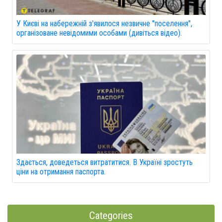
У Києві на набережній з'явилося незвичне "поселення",
організоване невідомими особами (дивіться відео).
Здається, доведеться витратитися. В Україні зростуть
ціни на отримання паспорта.
Categories