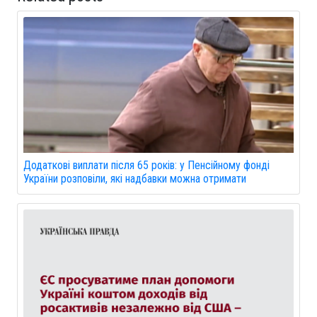
Додаткові виплати після 65 років: у Пенсійному фонді
України розповіли, які надбавки можна отримати