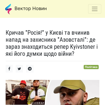
Вектор Новин
Кричав "Росія!" у Києві та вчинив
напад на захисника "Азовсталі": де
зараз знаходиться репер Kyivstoner і
які його думки щодо війни?
Політика