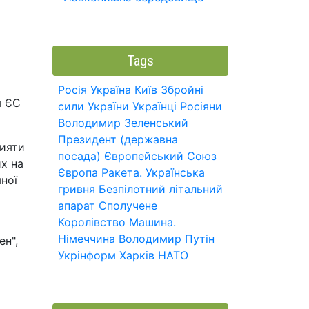
Tags
Росія
Україна
Київ
Збройні
м ЄС
сили України
Українці
Росіяни
Володимир Зеленський
Президент (державна
рияти
посада)
Європейський Союз
х на
Європа
Ракета.
Українська
яної
гривня
Безпілотний літальний
апарат
Сполучене
Королівство
Машина.
Німеччина
Володимир Путін
ен",
Укрінформ
Харків
НАТО