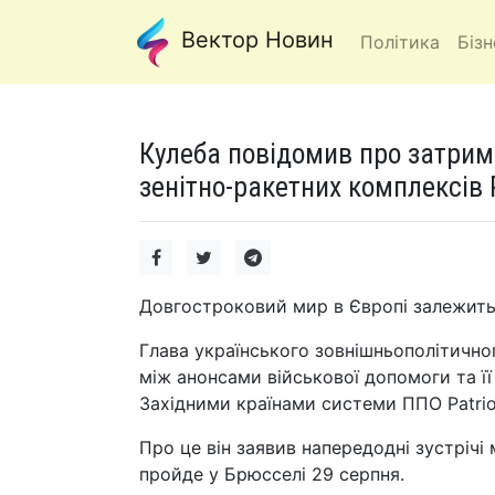
Вектор Новин
Політика
Бізн
Кулеба повідомив про затримк
зенітно-ракетних комплексів P
Довгостроковий мир в Європі залежить
Глава українського зовнішньополітично
між анонсами військової допомоги та ї
Західними країнами системи ППО Patrio
Про це він заявив напередодні зустрічі
пройде у Брюсселі 29 серпня.