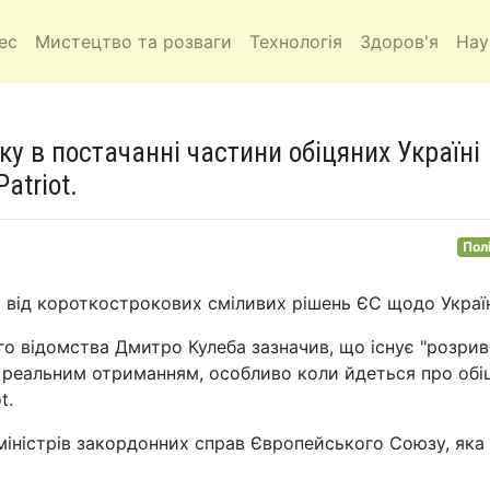
ес
Мистецтво та розваги
Технологія
Здоров'я
Нау
у в постачанні частини обіцяних Україні
atriot.
Пол
 від короткострокових сміливих рішень ЄС щодо Украї
го відомства Дмитро Кулеба зазначив, що існує "розрив
ї реальним отриманням, особливо коли йдеться про обі
t.
 міністрів закордонних справ Європейського Союзу, яка