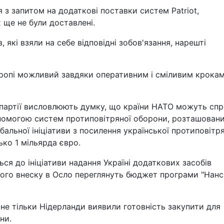
з запитом на додаткові поставки систем Patriot,
 ще не були доставлені.
, які взяли на себе відповідні зобов'язання, нарешті
вропі можливий завдяки оперативним і сміливим крока
і партії висловлюють думку, що країни НАТО можуть сп
допомогою систем протиповітряної оборони, розташовани
бальної ініціативи з посилення української протиповітр
ко 1 мільярда євро.
ься до ініціативи надання Україні додаткових засобів
ого внеску в Осло переглянуть бюджет програми "Нанс
 не тільки Нідерланди виявили готовність закупити для
ни.