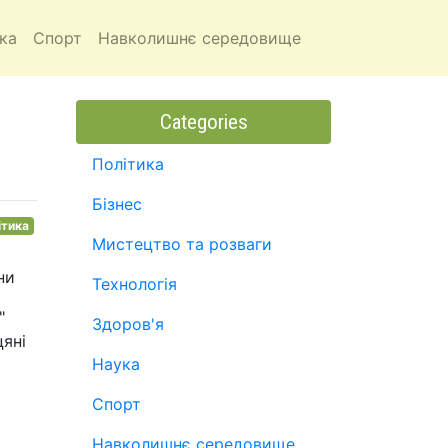
ка
Спорт
Навколишнє середовище
Categories
Політика
Бізнес
ітика
Мистецтво та розваги
ни
Технологія
"
Здоров'я
цяні
Наука
Спорт
Навколишнє середовище