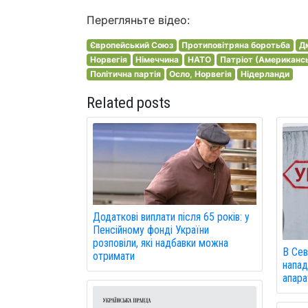
Перегляньте відео:
Європейський Союз
Протиповітряна боротьба
Д
Норвегія
Німеччина
НАТО
Патріот (Американс
Політична партія
Осло, Норвегія
Нідерланди
Related posts
Додаткові виплати після 65 років: у
Пенсійному фонді України
розповіли, які надбавки можна
В Сев
отримати
напад
апарат