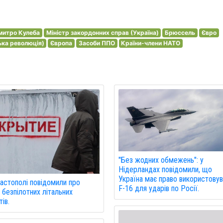
митро Кулеба
Міністр закордонних справ (Україна)
Брюссель
Євро
ька революція)
Європа
Засоби ППО
Країни-члени НАТО
"Без жодних обмежень": у
Нідерландах повідомили, що
Україна має право використову
астополі повідомили про
F-16 для ударів по Росії.
 безпілотних літальних
ів.