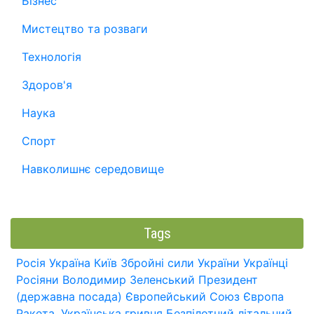
Бізнес
Мистецтво та розваги
Технологія
Здоров'я
Наука
Спорт
Навколишнє середовище
Tags
Росія
Україна
Київ
Збройні сили України
Українці
Росіяни
Володимир Зеленський
Президент
(державна посада)
Європейський Союз
Європа
Ракета.
Українська гривня
Безпілотний літальний