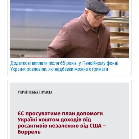
Додаткові виплати після 65 років: у Пенсійному фонді
України розповіли, які надбавки можна отримати