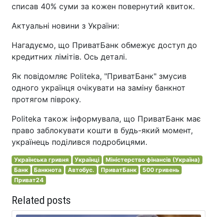
списав 40% суми за кожен повернутий квиток.
Актуальні новини з України:
Нагадуємо, що ПриватБанк обмежує доступ до
кредитних лімітів. Ось деталі.
Як повідомляє Politeka, "ПриватБанк" змусив
одного українця очікувати на заміну банкнот
протягом півроку.
Politeka також інформувала, що ПриватБанк має
право заблокувати кошти в будь-який момент,
українець поділився подробицями.
Українська гривня
Українці
Міністерство фінансів (Україна)
Банк
Банкнота
Автобус.
ПриватБанк
500 гривень
Приват24
Related posts