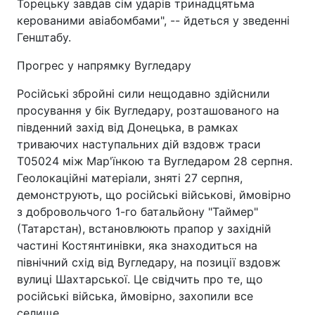
Торецьку завдав сім ударів тринадцятьма
керованими авіабомбами", -- йдеться у зведенні
Генштабу.
Прогрес у напрямку Вугледару
Російські збройні сили нещодавно здійснили
просування у бік Вугледару, розташованого на
південний захід від Донецька, в рамках
триваючих наступальних дій вздовж траси
T05024 між Мар'їнкою та Вугледаром 28 серпня.
Геолокаційні матеріали, зняті 27 серпня,
демонструють, що російські військові, ймовірно
з добровольчого 1-го батальйону "Таймер"
(Татарстан), встановлюють прапор у західній
частині Костянтинівки, яка знаходиться на
північний схід від Вугледару, на позиції вздовж
вулиці Шахтарської. Це свідчить про те, що
російські війська, ймовірно, захопили все
селище.