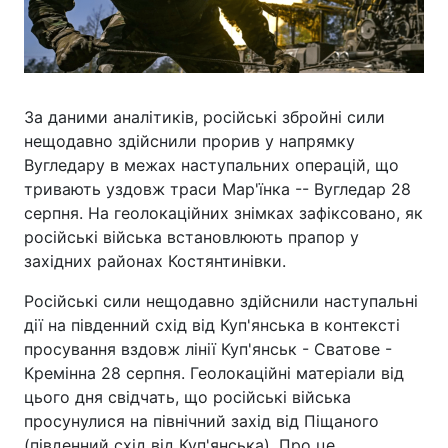
За даними аналітиків, російські збройні сили
нещодавно здійснили прорив у напрямку
Вугледару в межах наступальних операцій, що
тривають уздовж траси Мар'їнка -- Вугледар 28
серпня. На геолокаційних знімках зафіксовано, як
російські війська встановлюють прапор у
західних районах Костянтинівки.
Російські сили нещодавно здійснили наступальні
дії на південний схід від Куп'янська в контексті
просування вздовж лінії Куп'янськ - Сватове -
Кремінна 28 серпня. Геолокаційні матеріали від
цього дня свідчать, що російські війська
просунулися на північний захід від Піщаного
(південний схід від Куп'янська). Про це