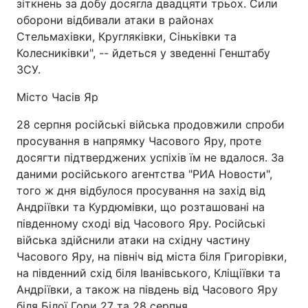
зіткнень за добу досягла двадцяти трьох. Сили
оборони відбивали атаки в районах
Стельмахівки, Кругляківки, Сіньківки та
Колесниківки", -- йдеться у зведенні Генштабу
ЗСУ.
Місто Часів Яр
28 серпня російські війська продовжили спроби
просування в напрямку Часового Яру, проте
досягти підтверджених успіхів їм не вдалося. За
даними російського агентства "РИА Новости",
того ж дня відбулося просування на захід від
Андріївки та Курдюмівки, що розташовані на
південному сході від Часового Яру. Російські
війська здійснили атаки на східну частину
Часового Яру, на північ від міста біля Григорівки,
на південний схід біля Іванівського, Кліщіївки та
Андріївки, а також на південь від Часового Яру
біля Білої Гори 27 та 28 серпня.