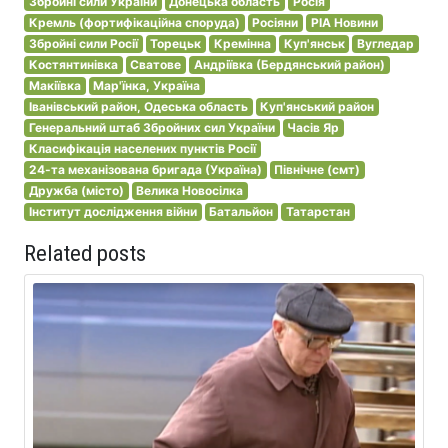
Збройні сили України
Донецька область
Росія
Кремль (фортифікаційна споруда)
Росіяни
РІА Новини
Збройні сили Росії
Торецьк
Кремінна
Куп'янськ
Вугледар
Костянтинівка
Сватове
Андріївка (Бердянський район)
Макіївка
Мар'їнка, Україна
Іванівський район, Одеська область
Куп'янський район
Генеральний штаб Збройних сил України
Часів Яр
Класифікація населених пунктів Росії
24-та механізована бригада (Україна)
Північне (смт)
Дружба (місто)
Велика Новосілка
Інститут дослідження війни
Батальйон
Татарстан
Related posts