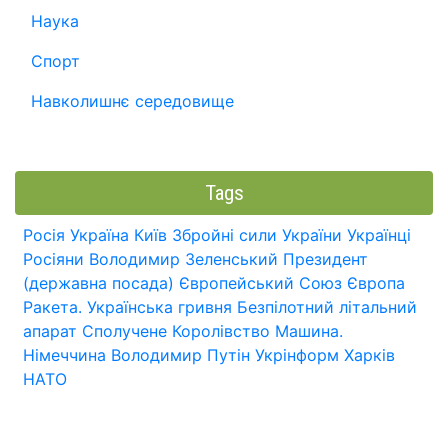
Наука
Спорт
Навколишнє середовище
Tags
Росія
Україна
Київ
Збройні сили України
Українці
Росіяни
Володимир Зеленський
Президент
(державна посада)
Європейський Союз
Європа
Ракета.
Українська гривня
Безпілотний літальний
апарат
Сполучене Королівство
Машина.
Німеччина
Володимир Путін
Укрінформ
Харків
НАТО