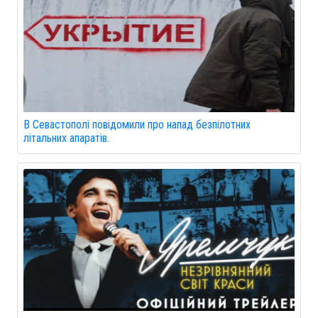
В Севастополі повідомили про напад безпілотних
літальних апаратів.