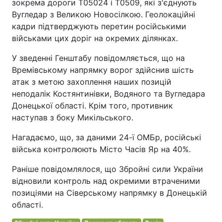
зокрема дороги T05024 і T0509, які з'єднують
Вугледар з Великою Новосілкою. Геолокаційні
кадри підтверджують перетин російськими
військами цих доріг на окремих ділянках.
У зведенні Генштабу повідомляється, що на
Времівському напрямку ворог здійснив шість
атак з метою захоплення наших позицій
неподалік Костянтинівки, Водяного та Вугледара
Донецької області. Крім того, противник
наступав з боку Микільського.
Нагадаємо, що, за даними 24-ї ОМБр, російські
війська контролюють Місто Часів Яр на 40%.
Раніше повідомлялося, що Збройні сили України
відновили контроль над окремими втраченими
позиціями на Сіверському напрямку в Донецькій
області.