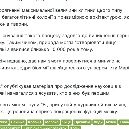
осягненні максимальної величини клітини цього типу
багатоклітинні колонії з тривимірною архітектурою, я
онів тварин.
 існування такого процесу задовго до виникнення пер
ому. Таким чином, природа могла "створювати яйця"
які з'явилися близько 10 000 років тому.
сім недавно, дає нам змогу повернутися в минуле на
ітниця кафедри біохімії швейцарського університету Мар
 опублікував матеріал про дослідження науковців з
які намагалися з'ясувати, хто з них був першим.
 вітаміном групи "В", присутній у курячих яйцях, м'ясі,
вих. Ця речовина сприяє покращенню функцій мозку.
Риба
Печінка
Колонія
Молоко
Яйце
Організм
Види
М'ясо
Faba
ніверситет
Ембріональний розвиток
Холін