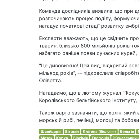
Команда дослідників виявила, що при д
розпочинають процес поділу, формуючи 
нагадує початкові стадії розвитку ембрі
Експерти вважають, що це свідчить про
тварин, близько 800 мільйонів років т
набагато раніше появи сучасних курей, 
"Це дивовижно! Цей вид, відкритий зов
мільярд років", -- підкреслила співроб
Оліветта.
Нагадаємо, що в лютому журнал "Фокус"
Королівського бельгійського інституту, 
Також варто зазначити, що холін, який є
морській рибі, печінці, молоці та бобо
Швейцарія
Вітамін
Клітина (біологія)
Бельгія
Мозок
Курка.
Біохімія
Еволюція
Женевський у