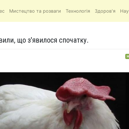
ес
Мистецтво та розваги
Технологія
Здоров'я
Нау
вили, що з'явилося спочатку.
Н