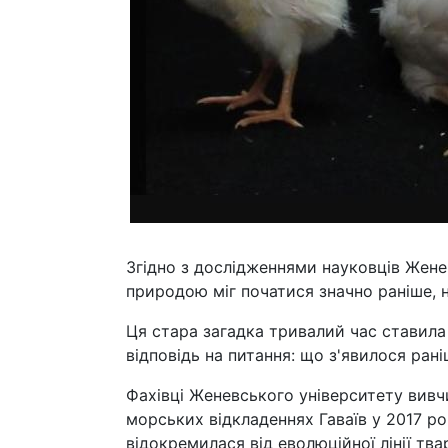
Згідно з дослідженнями науковців Жене
природою міг початися значно раніше, н
Ця стара загадка тривалий час ставила 
відповідь на питання: що з'явилося рані
Фахівці Женевського університету вивч
морських відкладеннях Гаваїв у 2017 роц
відокремилася від еволюційної лінії тва