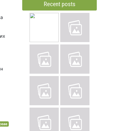
Recent posts
ка
ших
ін
ceae