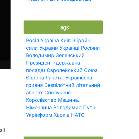
Tags
Росія
Україна
Київ
Збройні
сили України
Українці
Росіяни
Володимир Зеленський
Президент (державна
посада)
Європейський Союз
Європа
Ракета.
Українська
гривня
Безпілотний літальний
апарат
Сполучене
Королівство
Машина.
Німеччина
Володимир Путін
.
Укрінформ
Харків
НАТО
ii