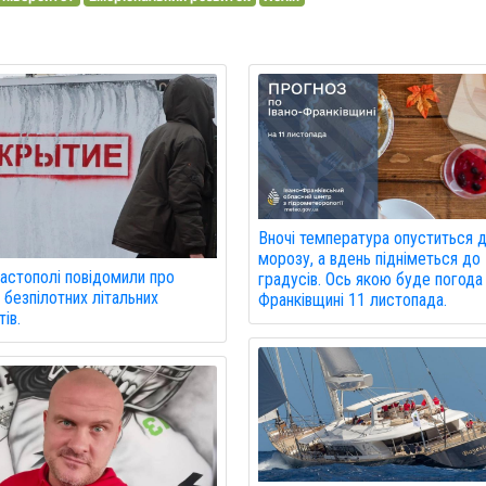
Вночі температура опуститься 
морозу, а вдень підніметься до
астополі повідомили про
градусів. Ось якою буде погода
 безпілотних літальних
Франківщині 11 листопада.
ів.