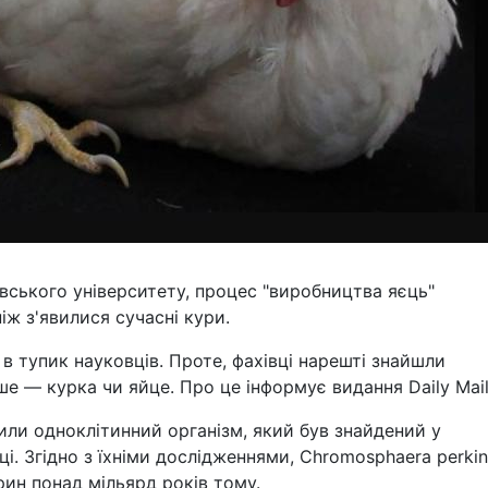
вського університету, процес "виробництва яєць"
іж з'явилися сучасні кури.
в тупик науковців. Проте, фахівці нарешті знайшли
ше — курка чи яйце. Про це інформує видання Daily Mail
или одноклітинний організм, який був знайдений у
і. Згідно з їхніми дослідженнями, Chromosphaera perkins
рин понад мільярд років тому.