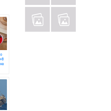
до
 +8
 на