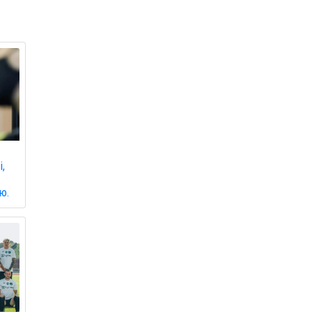
і,
ю.