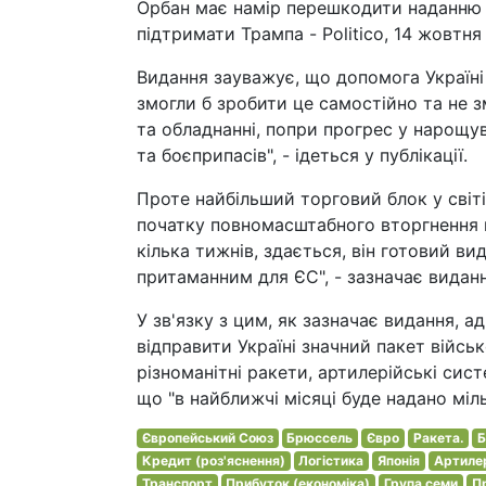
Орбан має намір перешкодити наданню У
підтримати Трампа - Politico, 14 жовтня
Видання зауважує, що допомога Україні 
змогли б зробити це самостійно та не з
та обладнанні, попри прогрес у нарощув
та боєприпасів", - ідеться у публікації.
Проте найбільший торговий блок у світі
початку повномасштабного вторгнення в
кілька тижнів, здається, він готовий ви
притаманним для ЄС", - зазначає виданн
У зв'язку з цим, як зазначає видання, 
відправити Україні значний пакет війсь
різноманітні ракети, артилерійські си
що "в найближчі місяці буде надано міл
Європейський Союз
Брюссель
Євро
Ракета.
Б
Кредит (роз'яснення)
Логістика
Японія
Артиле
Транспорт
Прибуток (економіка)
Група семи
П