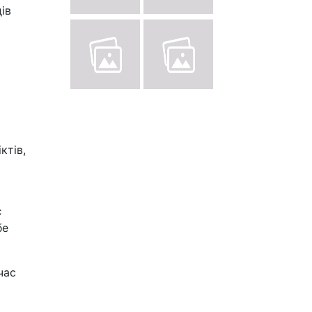
ів
ктів,
є
бе
час