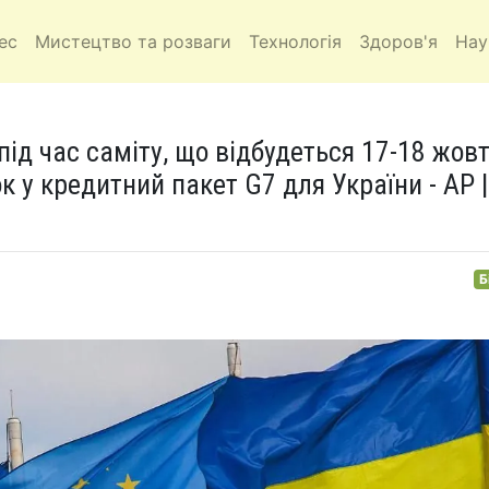
ес
Мистецтво та розваги
Технологія
Здоров'я
Нау
ід час саміту, що відбудеться 17-18 жовт
к у кредитний пакет G7 для України - AP |
Б