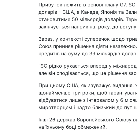
Прибуток лежить в основі плану G7. ЄС 
доларів - США, а Канада, Японія та Вел
становитиме 50 мільярдів доларів. Терм
закінчується наприкінці року, до вступ
Зараз, у контексті суперечок щодо три
Союз прийняв рішення діяти незалежно.
кредитів на суму до 39 мільярдів дол
"ЄС рідко рухається вперед у міжнарод
але він сподівається, що це рішення за
При цьому США, як зауважує видання, 
щонайменше три роки, щоб гарантувати
відбуватися лише з інтервалом у 6 міся
миротворцем і надто близький до путіна
Інші 26 держав Європейського Союзу в
на їхньому боці обмежений.