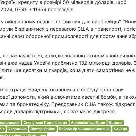
країні кредиту в розмірі 50 мільярдів доларів, щоб
 2024, 07:46 * 11654 переглядів
у військовому плані - це "виклик для європейців". "Вон
могли б зрівнятися з перевагою США в транспорті, логіс
анні своєї оборонної промисловості для постачання зб
, як зазначається, володіє значною економічною силою.
ін вже надав Україні приблизно 132 мільярди доларів. 
ділити ще десятки мільярдів, хоча діяти самостійно не є
я.
адміністрація Байдена оголосила в середу про плани
кової допомоги, який включатиме касетні бомби, а тако
стеми та бронетехніку. Представник США також підкресл
ьярди доларів підтримки", як зазначає джерело.
оєприпаси
Сполучене Королівство
Ассошіейтед Прес
Європа
рія
Угорщина
Віктор Орбан
Бойова броньована машина
Канада
рем'єр-міністр Угорщини