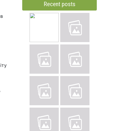
Recent posts
 в
іту
о