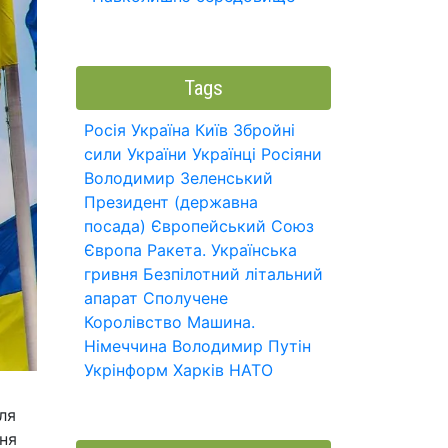
Tags
Росія
Україна
Київ
Збройні
сили України
Українці
Росіяни
Володимир Зеленський
Президент (державна
посада)
Європейський Союз
Європа
Ракета.
Українська
гривня
Безпілотний літальний
апарат
Сполучене
Королівство
Машина.
Німеччина
Володимир Путін
Укрінформ
Харків
НАТО
ля
ня