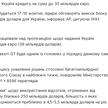
 Україні кредиту на суму до 35 мільярдів євро.
будеться 17-18 жовтня, лідери обговорять внесок блоку
дів доларів для України, інформує AP, цитуючи УНН.
рацювали над пропозицією щодо надання Україні
дів євро (39 мільярдів доларів).
кеті G7 буде одним із головних у порядку денному сам
оцесу ухвалення рішень стосовно багатомільярдної
кого Союзу в найближчі тижні, повідомляє Міністерств
01 * 8596 переглядів
ми" щодо використання відсотків, отриманих від
 близько 250 мільярдів доларів, більшість з яких
оцінюються приблизно в 4,5-5,5 мільярда доларів на рік.