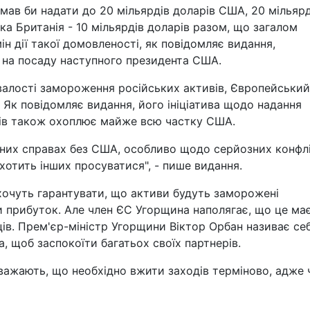
мав би надати до 20 мільярдів доларів США, 20 мільярд
ика Британія - 10 мільярдів доларів разом, що загалом
ін дії такої домовленості, як повідомляє видання,
у на посаду наступного президента США.
валості замороження російських активів, Європейський
 Як повідомляє видання, його ініціатива щодо надання
арів також охоплює майже всю частку США.
них справах без США, особливо щодо серйозних конфлі
охотить інших просуватися", - пише видання.
хочуть гарантувати, що активи будуть заморожені
 прибуток. Але член ЄС Угорщина наполягає, що це ма
ців. Прем'єр-міністр Угорщини Віктор Орбан називає се
, щоб заспокоїти багатьох своїх партнерів.
важають, що необхідно вжити заходів терміново, адже 