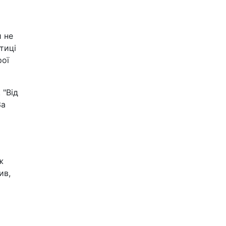
и не
тиці
рої
 "Від
За
ж
ив,