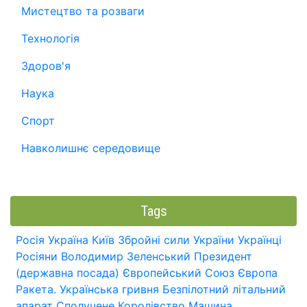
Мистецтво та розваги
Технологія
Здоров'я
Наука
Спорт
Навколишнє середовище
Tags
Росія
Україна
Київ
Збройні сили України
Українці
Росіяни
Володимир Зеленський
Президент
(державна посада)
Європейський Союз
Європа
Ракета.
Українська гривня
Безпілотний літальний
апарат
Сполучене Королівство
Машина.