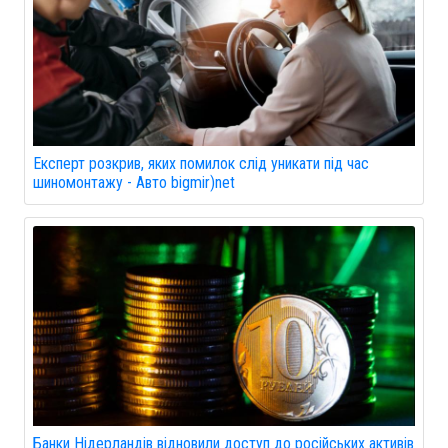
Експерт розкрив, яких помилок слід уникати під час
шиномонтажу - Авто bigmir)net
Банки Нідерландів відновили доступ до російських активів