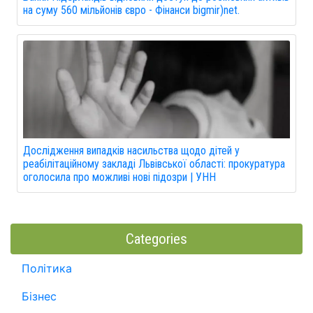
на суму 560 мільйонів євро - Фінанси bigmir)net.
Дослідження випадків насильства щодо дітей у
реабілітаційному закладі Львівської області: прокуратура
оголосила про можливі нові підозри | УНН
Categories
Політика
Бізнес