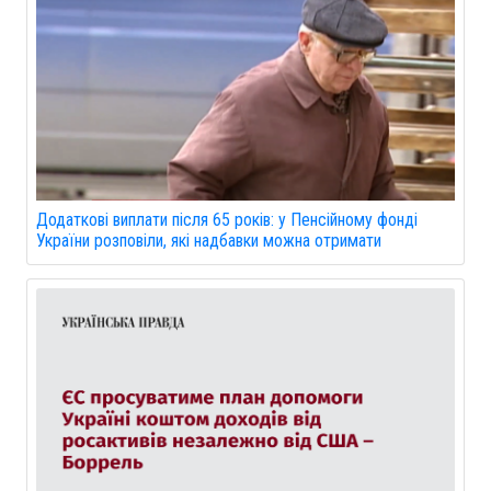
Додаткові виплати після 65 років: у Пенсійному фонді
України розповіли, які надбавки можна отримати