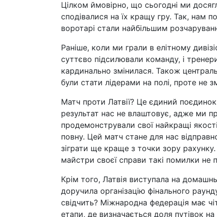
Цілком ймовірно, що сьогодні ми досяг
сподівалися на їх кращу гру. Так, нам п
воротарі стали найбільшим розчаруванн
Раніше, коли ми грали в елітному дивізі
суттєво підсилювали команду, і тренери 
кардинально змінилася. Також централь
були стати лідерами на полі, проте не 
Матч проти Латвії? Це єдиний поєдинок,
результат нас не влаштовує, адже ми про
продемонстрували свої найкращі якост
повну. Цей матч стане для нас відправ
зіграти ще краще з точки зору рахунку. 
майстри своєї справи такі помилки не 
Крім того, Латвія виступала на домашнь
доручила організацію фінального раунду
свідчить? Міжнародна федерація має чіт
етапи, де визначається доля путівок на 