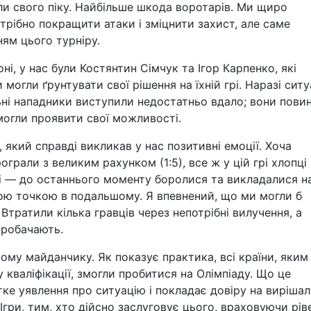
ли свого піку. Найбільше шкода воротарів. Ми щиро
отрібно покращити атаки і зміцнити захист, але саме
ям цього турніру.
оні, у нас були Костянтин Сімчук та Ігор Карпенко, які
могли ґрунтувати свої рішення на їхній грі. Наразі ситу
ні нападники виступили недостатньо вдало; вони повин
змогли проявити свої можливості.
 який справді викликав у нас позитивні емоції. Хоча
грали з великим рахунком (1:5), все ж у цій грі хлопці
і — до останнього моменту боролися та викладалися н
ною точкою в подальшому. Я впевнений, що ми могли б
Втратили кілька гравців через непотрібні вилучення, а
пробачають.
ому майданчику. Як показує практика, всі країни, яким 
 кваліфікації, змогли пробитися на Олімпіаду. Що це
ке уявлення про ситуацію і покладає довіру на вирішал
Ігри, тим, хто дійсно заслуговує цього, враховуючи рів