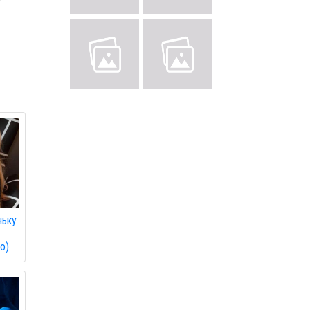
ньку
о)