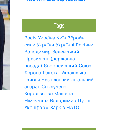
Tags
Росія
Україна
Київ
Збройні
сили України
Українці
Росіяни
Володимир Зеленський
Президент (державна
посада)
Європейський Союз
Європа
Ракета.
Українська
гривня
Безпілотний літальний
апарат
Сполучене
Королівство
Машина.
Німеччина
Володимир Путін
Укрінформ
Харків
НАТО