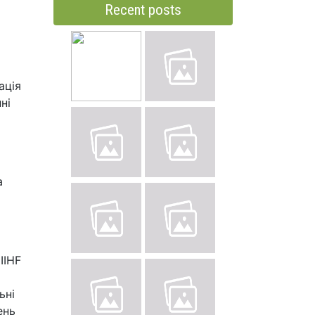
Recent posts
ація
ні
а
IIHF
ьні
ень