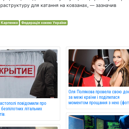
нфраструктуру для катання на ковзанах, — зазначив
р Карпенко
Федерація хокею України
Оля Полякова провела свою до
за межі країни і поділилася
моментом прощання з нею (фот
астополі повідомили про
 безпілотних літальних
ів.