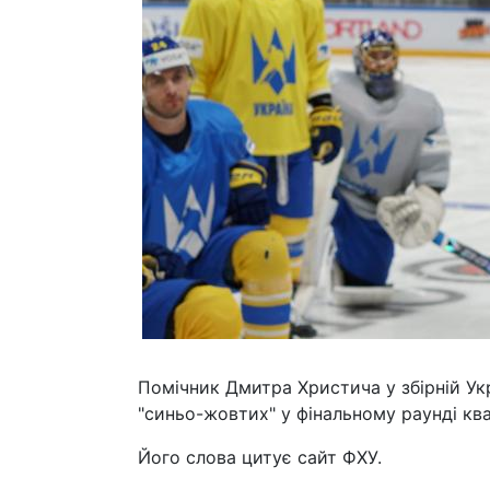
Помічник Дмитра Христича у збірній У
"синьо-жовтих" у фінальному раунді квал
Його слова цитує сайт ФХУ.