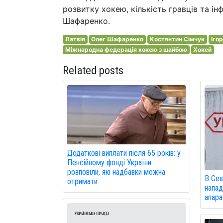
розвитку хокею, кількість гравців та і
Шафаренко.
Латвія
Олег Шафаренко
Костянтин Сімчук
Іго
Міжнародна федерація хокею з шайбою
Хокей
Related posts
Додаткові виплати після 65 років: у
Пенсійному фонді України
розповіли, які надбавки можна
В Сев
отримати
напад
апарат