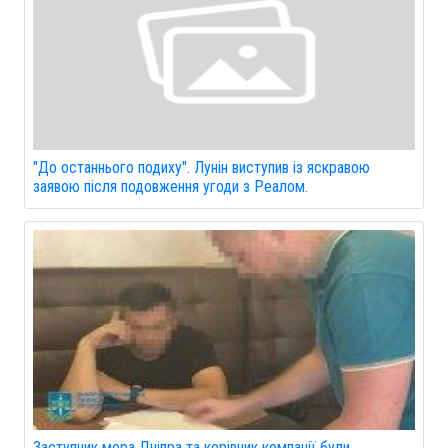
"До останнього подиху". Лунін виступив із яскравою
заявою після подовження угоди з Реалом.
Заступник мера Дніпра та керівник компанії були