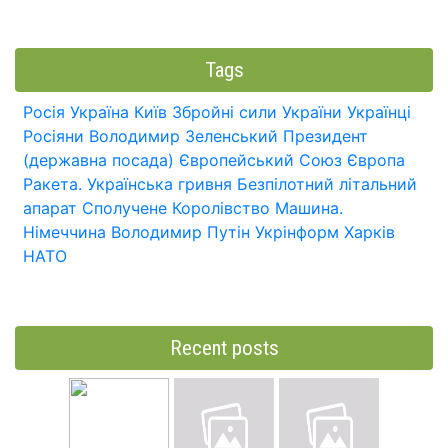
Tags
Росія
Україна
Київ
Збройні сили України
Українці
Росіяни
Володимир Зеленський
Президент
(державна посада)
Європейський Союз
Європа
Ракета.
Українська гривня
Безпілотний літальний
апарат
Сполучене Королівство
Машина.
Німеччина
Володимир Путін
Укрінформ
Харків
НАТО
Recent posts