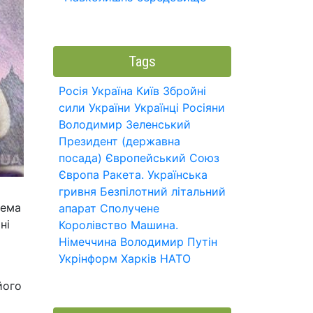
Tags
Росія
Україна
Київ
Збройні
сили України
Українці
Росіяни
Володимир Зеленський
Президент (державна
посада)
Європейський Союз
Європа
Ракета.
Українська
гривня
Безпілотний літальний
рема
апарат
Сполучене
ні
Королівство
Машина.
Німеччина
Володимир Путін
Укрінформ
Харків
НАТО
його