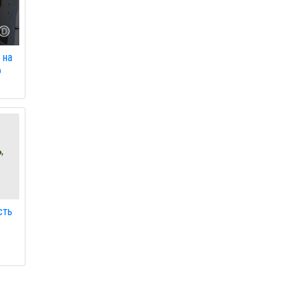
 на
ю
сть