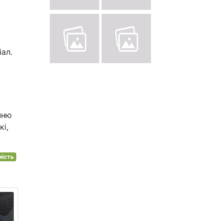
іал.
нню
кі,
мість