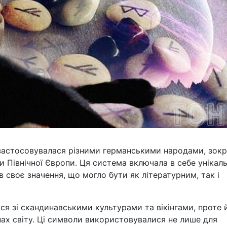
 застосовувалася різними германськими народами, зок
 Північної Європи. Ця система включала в себе унікаль
ав своє значення, що могло бути як літературним, так і
ься зі скандинавськими культурами та вікінгами, проте 
нах світу. Ці символи використовувалися не лише для