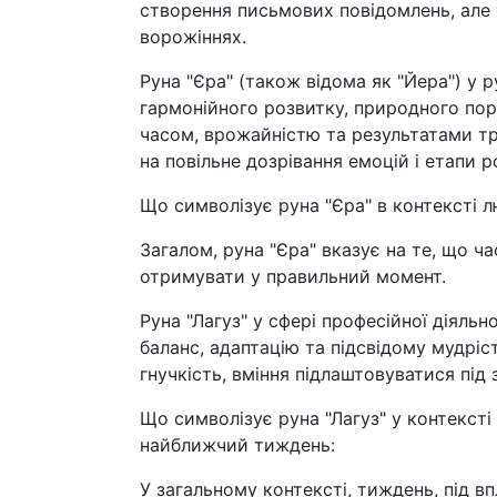
створення письмових повідомлень, але 
ворожіннях.
Руна "Єра" (також відома як "Йера") у р
гармонійного розвитку, природного поря
часом, врожайністю та результатами три
на повільне дозрівання емоцій і етапи р
Що символізує руна "Єра" в контексті 
Загалом, руна "Єра" вказує на те, що ча
отримувати у правильний момент.
Руна "Лагуз" у сфері професійної діяльн
баланс, адаптацію та підсвідому мудріс
гнучкість, вміння підлаштовуватися під
Що символізує руна "Лагуз" у контексті
найближчий тиждень:
У загальному контексті, тиждень, під в