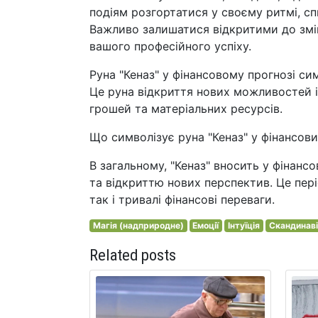
подіям розгортатися у своєму ритмі, сп
Важливо залишатися відкритими до змін
вашого професійного успіху.
Руна "Кеназ" у фінансовому прогнозі сим
Це руна відкриття нових можливостей і
грошей та матеріальних ресурсів.
Що символізує руна "Кеназ" у фінансов
В загальному, "Кеназ" вносить у фінанс
та відкриттю нових перспектив. Це пері
так і тривалі фінансові переваги.
Магія (надприродне)
Емоції
Інтуїція
Скандинаві
Related posts