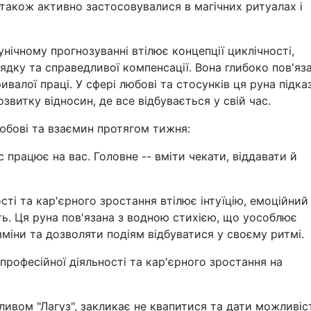
також активно застосовувалися в магічних ритуалах і
унічному прогнозуванні втілює концепції циклічності,
дку та справедливої компенсації. Вона глибоко пов'яза
валої праці. У сфері любові та стосунків ця руна підка
озвитку відносин, де все відбувається у свій час.
любові та взаємин протягом тижня:
с працює на вас. Головне -- вміти чекати, віддавати й
ості та кар'єрного зростання втілює інтуїцію, емоційний
ть. Ця руна пов'язана з водною стихією, що уособлює
 зміни та дозволяти подіям відбуватися у своєму ритмі.
 професійної діяльності та кар'єрного зростання на
пливом "Лагуз", закликає не квапитися та дати можливіс