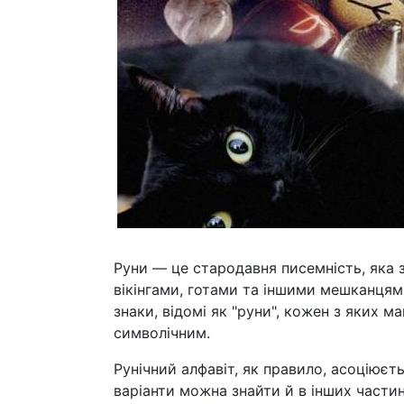
Руни — це стародавня писемність, яка
вікінгами, готами та іншими мешканцями
знаки, відомі як "руни", кожен з яких м
символічним.
Рунічний алфавіт, як правило, асоціюєт
варіанти можна знайти й в інших части