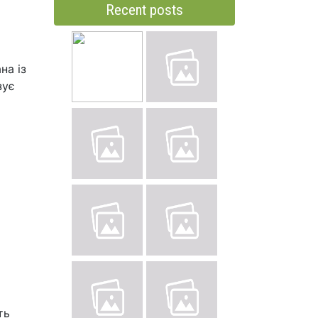
Recent posts
на із
зує
ть