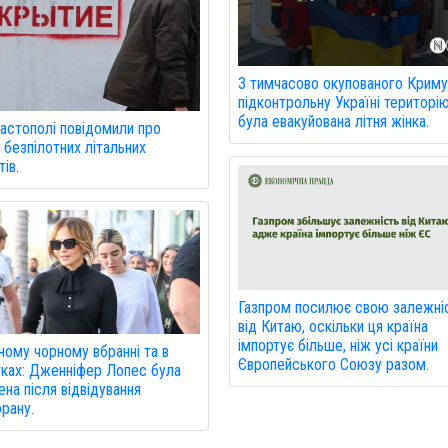
З тимчасово окупованого Криму
підконтрольну Україні територі
була евакуйована літня жінка.
астополі повідомили про
 безпілотних літальних
ів.
Газпром посилює свою залежні
від Китаю, оскільки ця країна
імпортує більше, ніж усі країни
ному чорному вбранні та в
Європейського Союзу разом.
ках: Дженніфер Лопес була
ена після відвідування
рану.