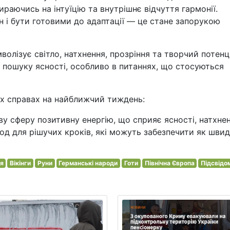
ираючись на інтуїцію та внутрішнє відчуття гармонії.
 і бути готовими до адаптації — це стане запорукою
волізує світло, натхнення, прозріння та творчий потенц
 пошуку ясності, особливо в питаннях, що стосуються
их справах на найближчий тиждень:
ову сферу позитивну енергію, що сприяє ясності, натхне
од для рішучих кроків, які можуть забезпечити як швид
я
Вікінги
Руни
Германські народи
Готи
Північна Європа
Підсвідо