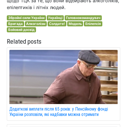
щодо ТЦК за те, що вони відбирають алкоголіків,
епілептиків і літніх людей.
Збройні сили України
Українці
Головнокомандувач
Бригада
Алкоголізм
Солдате!
Модель
Епілепсія
Бойовий досвід
Related posts
Додаткові виплати після 65 років: у Пенсійному фонді
України розповіли, які надбавки можна отримати