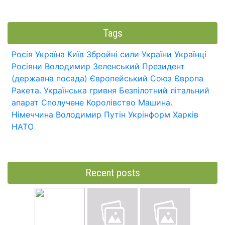
Tags
Росія
Україна
Київ
Збройні сили України
Українці
Росіяни
Володимир Зеленський
Президент
(державна посада)
Європейський Союз
Європа
Ракета.
Українська гривня
Безпілотний літальний
апарат
Сполучене Королівство
Машина.
Німеччина
Володимир Путін
Укрінформ
Харків
НАТО
Recent posts