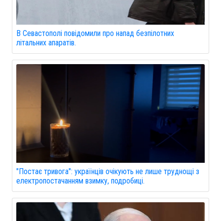
В Севастополі повідомили про напад безпілотних
літальних апаратів.
"Постає тривога": українців очікують не лише труднощі з
електропостачанням взимку, подробиці.